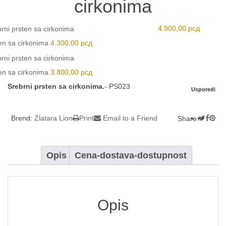
cirkonima
4.900,00
рсд
en sa cirkonima
4.300,00
рсд
en sa cirkonima
3.800,00
рсд
Srebrni prsten sa cirkonima.
-
PS023
Usporedi
Brend:
Zlatara Lion
Print
Email to a Friend
Share:
Opis
Cena-dostava-dostupnost
Opis