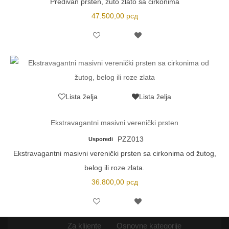
Predivan prsten, žuto zlato sa cirkonima
47.500,00
рсд
Lista želja
Lista želja
Ekstravagantni masivni verenički prsten
PZZ013
Usporedi
Ekstravagantni masivni verenički prsten sa cirkonima od žutog,
belog ili roze zlata.
36.800,00
рсд
Za klijente
Osnovne kategorije