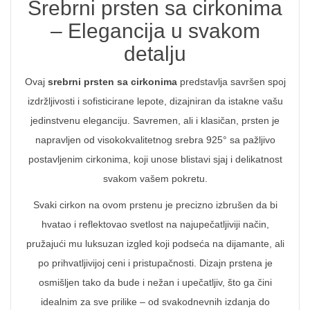
Srebrni prsten sa cirkonima
– Elegancija u svakom
detalju
Ovaj
srebrni prsten sa cirkonima
predstavlja savršen spoj
izdržljivosti i sofisticirane lepote, dizajniran da istakne vašu
jedinstvenu eleganciju. Savremen, ali i klasičan, prsten je
napravljen od visokokvalitetnog srebra 925° sa pažljivo
postavljenim cirkonima, koji unose blistavi sjaj i delikatnost
svakom vašem pokretu.
Svaki cirkon na ovom prstenu je precizno izbrušen da bi
hvatao i reflektovao svetlost na najupečatljiviji način,
pružajući mu luksuzan izgled koji podseća na dijamante, ali
po prihvatljivijoj ceni i pristupačnosti. Dizajn prstena je
osmišljen tako da bude i nežan i upečatljiv, što ga čini
idealnim za sve prilike – od svakodnevnih izdanja do