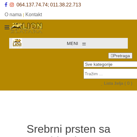
064.137.74.74; 011.38.22.713
O nama
Kontakt
|
≡
MENI
Pretraga
Lista želja (
0
)
Srebrni prsten sa