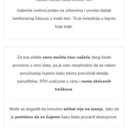
Izaberite srebrni prsten sa cirkonima i unosite dašak
svetlucavog luksuza u svaki dan. To je investicija u lepotu
koja traje.
Za sve artikle
cene možda nisu važeće
zbog česte
promene u ceni zlata, pa je zato neophodno da se nakon
poručivanja čujemo kako bismo precizirali detalje
narudžbine. PDV uračunat u cenu i
nema skrivenih
troškova
.
Može se dogoditi da trenutno
artikal nije na stanju
, tako da
je
potrebno da se čujemo
kako biste proverili dostupnost.