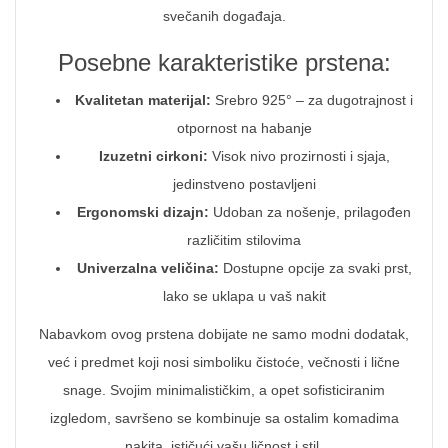
svečanih događaja.
Posebne karakteristike prstena:
Kvalitetan materijal:
Srebro 925° – za dugotrajnost i
otpornost na habanje
Izuzetni cirkoni:
Visok nivo prozirnosti i sjaja,
jedinstveno postavljeni
Ergonomski dizajn:
Udoban za nošenje, prilagođen
različitim stilovima
Univerzalna veličina:
Dostupne opcije za svaki prst,
lako se uklapa u vaš nakit
Nabavkom ovog prstena dobijate ne samo modni dodatak,
već i predmet koji nosi simboliku čistoće, večnosti i lične
snage. Svojim minimalističkim, a opet sofisticiranim
izgledom, savršeno se kombinuje sa ostalim komadima
nakita, ističući vašu ličnost i stil.