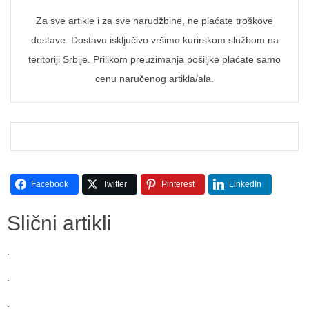
Za sve artikle i za sve narudžbine, ne plaćate troškove
dostave. Dostavu isključivo vršimo kurirskom službom na
teritoriji Srbije. Prilikom preuzimanja pošiljke plaćate samo
cenu naručenog artikla/ala.
Facebook
Twitter
Pinterest
LinkedIn
Slični artikli
.
.
.