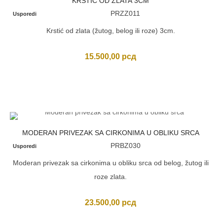
KRSTIĆ OD ZLATA 3CM
PRZZ011
Usporedi
Krstić od zlata (žutog, belog ili roze) 3cm.
15.500,00
рсд
MODERAN PRIVEZAK SA CIRKONIMA U OBLIKU SRCA
PRBZ030
Usporedi
Moderan privezak sa cirkonima u obliku srca od belog, žutog ili
roze zlata.
23.500,00
рсд