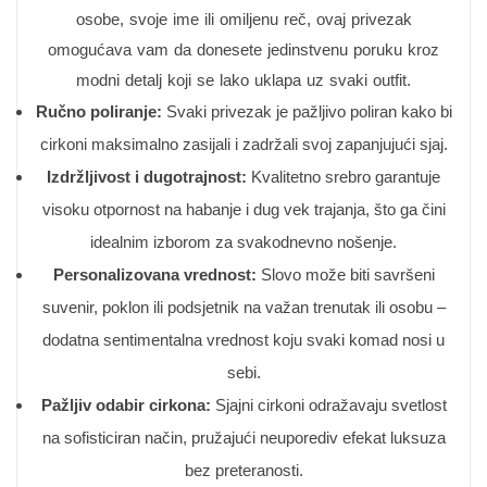
osobe, svoje ime ili omiljenu reč, ovaj privezak
omogućava vam da donesete jedinstvenu poruku kroz
modni detalj koji se lako uklapa uz svaki outfit.
Ručno poliranje:
Svaki privezak je pažljivo poliran kako bi
cirkoni maksimalno zasijali i zadržali svoj zapanjujući sjaj.
Izdržljivost i dugotrajnost:
Kvalitetno srebro garantuje
visoku otpornost na habanje i dug vek trajanja, što ga čini
idealnim izborom za svakodnevno nošenje.
Personalizovana vrednost:
Slovo može biti savršeni
suvenir, poklon ili podsjetnik na važan trenutak ili osobu –
dodatna sentimentalna vrednost koju svaki komad nosi u
sebi.
Pažljiv odabir cirkona:
Sjajni cirkoni odražavaju svetlost
na sofisticiran način, pružajući neuporediv efekat luksuza
bez preteranosti.