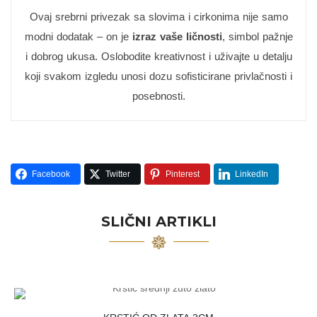
Ovaj srebrni privezak sa slovima i cirkonima nije samo
modni dodatak – on je
izraz vaše ličnosti
, simbol pažnje
i dobrog ukusa. Oslobodite kreativnost i uživajte u detalju
koji svakom izgledu unosi dozu sofisticirane privlačnosti i
posebnosti.
Facebook
Twitter
Pinterest
LinkedIn
SLIČNI ARTIKLI