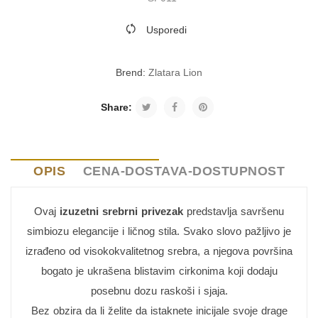
Usporedi
Brend:
Zlatara Lion
Share:
OPIS
CENA-DOSTAVA-DOSTUPNOST
Ovaj
izuzetni srebrni privezak
predstavlja savršenu
simbiozu elegancije i ličnog stila. Svako slovo pažljivo je
izrađeno od visokokvalitetnog srebra, a njegova površina
bogato je ukrašena blistavim cirkonima koji dodaju
posebnu dozu raskoši i sjaja.
Bez obzira da li želite da istaknete inicijale svoje drage