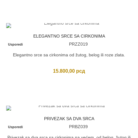
ELEGANTNO SRCE SA CIRKONIMA
PRZZ019
Usporedi
Elegantno srce sa cirkonima od žutog, belog ili roze zlata.
15.800,00
рсд
PRIVEZAK SA DVA SRCA
PRBZ039
Usporedi
Privezak sa dva srca sa cirkonima na većem, od belog, žutog ili