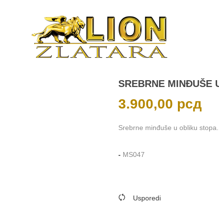
SREBRNE MINĐUŠE 
3.900,00
рсд
Srebrne minđuše u obliku stopa.
-
MS047
Usporedi