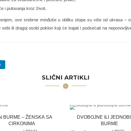
če i putovanja kroz život.
ačenjem, ove srebrne minđuše u obliku stopa su više od ukrasa – 
te sebi ili dragoj osobi poklon koji će trajati i podsećati na neponovljiv
n
SLIČNI ARTIKLI
N BURME – ŽENSKA SA
DVOBOJNE ILI JEDNOB
CIRKONIMA
BURME