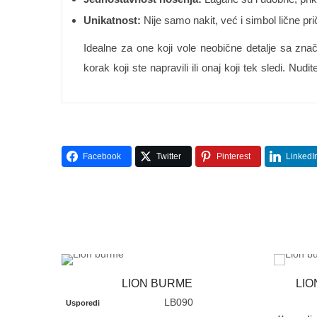
Unikatnost:
Nije samo nakit, već i simbol lične pri
Idealne za one koji vole neobične detalje sa zn
korak koji ste napravili ili onaj koji tek sledi. Nudi
Facebook
Twitter
Pinterest
LinkedI
LION BURME
LIO
LB090
Usporedi