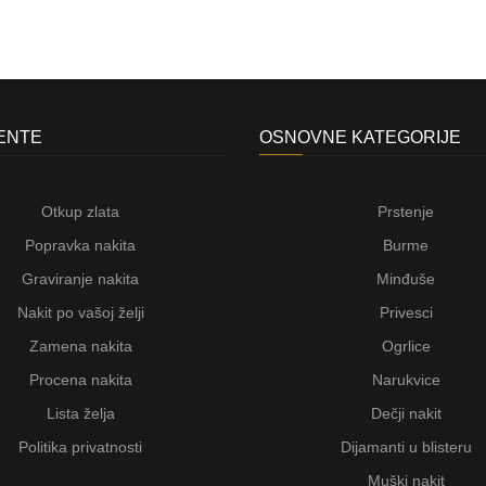
JENTE
OSNOVNE KATEGORIJE
Otkup zlata
Prstenje
Popravka nakita
Burme
Graviranje nakita
Minđuše
Nakit po vašoj želji
Privesci
Zamena nakita
Ogrlice
Procena nakita
Narukvice
Lista želja
Dečji nakit
Politika privatnosti
Dijamanti u blisteru
Muški nakit