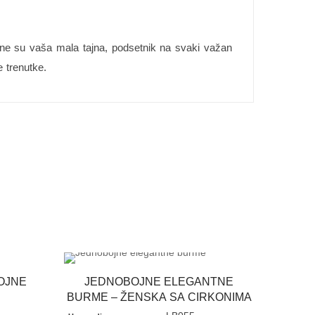
one su vaša mala tajna, podsetnik na svaki važan
e trenutke.
OJNE
JEDNOBOJNE ELEGANTNE
BURME – ŽENSKA SA CIRKONIMA