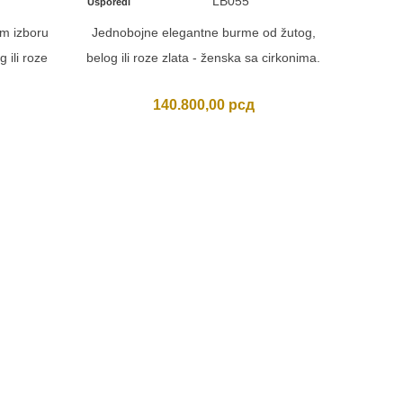
LB055
Usporedi
em izboru
Jednobojne elegantne burme od žutog,
 ili roze
belog ili roze zlata - ženska sa cirkonima.
140.800,00
рсд
Usporedi
Lion bur