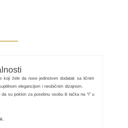
lnosti
e koji žele da nose jedinstven dodatak sa ličnim
 suptilnom elegancijom i neobičnim dizajnom.
 da su poklon za posebnu osobu ili tačka na “i” u
ik.