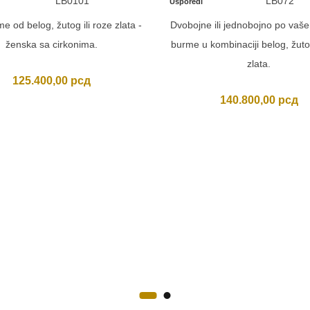
LB0101
LB072
Usporedi
e od belog, žutog ili roze zlata -
Dvobojne ili jednobojno po vaš
ženska sa cirkonima.
burme u kombinaciji belog, žutog
zlata.
125.400,00
рсд
140.800,00
рсд