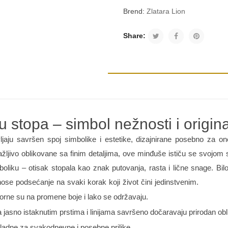
Brend:
Zlatara Lion
Share:
 stopa – simbol nežnosti i origina
jaju savršen spoj simbolike i estetike, dizajnirane posebno za on
žljivo oblikovane sa finim detaljima, ove minđuše ističu se svojom
liku – otisak stopala kao znak putovanja, rasta i lične snage. Bilo
e podsećanje na svaki korak koji život čini jedinstvenim.
orne su na promene boje i lako se održavaju.
a jasno istaknutim prstima i linijama savršeno dočaravaju prirodan obl
ladne za svakodnevne i posebne prilike.