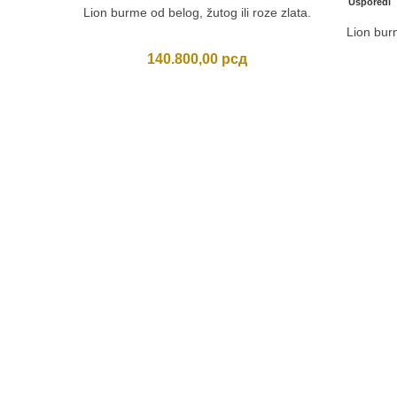
Usporedi
Lion burme od belog, žutog ili roze zlata.
Lion burm
140.800,00
рсд