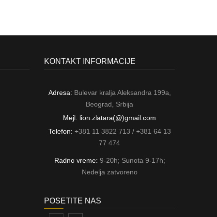
KONTAKT INFORMACIJE
Adresa:
Bulevar kralja Aleksandra 199a,
Beograd, Srbija
Mejl: lion.zlatara(@)gmail.com
Telefon:
+381 11 3822 713 / +381 64 13
77 474
Radno vreme:
9-20h; Sunota 9-17h;
Nedelja zatvoreno
POSETITE NAS