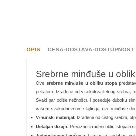
OPIS
CENA-DOSTAVA-DOSTUPNOST
Srebrne minđuše u obliku
Ove
srebrne minđuše u obliku stopa
predstavl
pečatom. Izrađene od visokokvalitetnog srebra, pa
Svaki par odiše nežnošću i poseduje duboku simbo
vašem svakodnevnom stajlingu, ove minđuše donos
Vrhunski materijal:
Izrađene od čistog srebra, otp
Detaljan dizajn:
Precizno izrađeni oblici stopala s
Jednostavnost nošenja:
Lagane su i udobne, prik