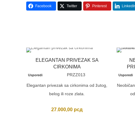
Facebook
Twitter
Pinterest
LinkedI
ELEGANTAN PRIVEZAK SA
N
CIRKONIMA
PR
PRZZ013
Usporedi
Usporedi
Elegantan privezak sa cirkonima od žutog,
Neobičan
belog ili roze zlata.
od
27.000,00
рсд