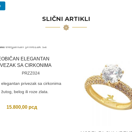
n
SLIČNI ARTIKLI
EOBIČAN ELEGANTAN
IVEZAK SA CIRKONIMA
PRZZ024
 elegantan privezak sa cirkonima
 žutog, belog ili roze zlata.
15.800,00
рсд