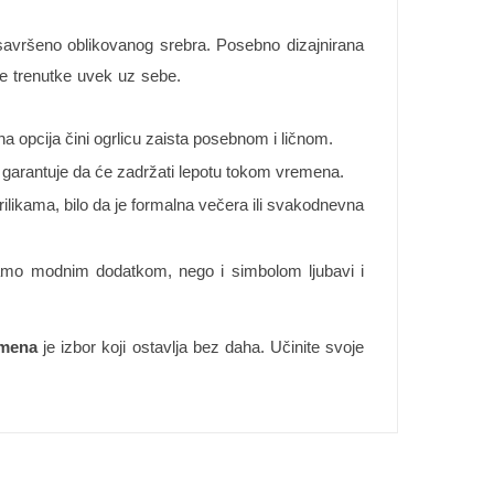
savršeno oblikovanog srebra. Posebno dizajnirana
ne trenutke uvek uz sebe.
a opcija čini ogrlicu zaista posebnom i ličnom.
to garantuje da će zadržati lepotu tokom vremena.
rilikama, bilo da je formalna večera ili svakodnevna
 samo modnim dodatkom, nego i simbolom ljubavi i
imena
je izbor koji ostavlja bez daha. Učinite svoje