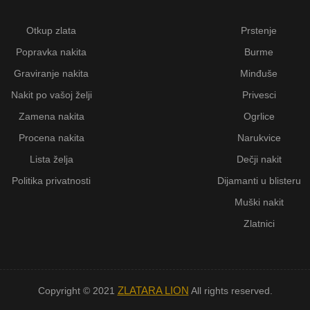
Otkup zlata
Prstenje
Popravka nakita
Burme
Graviranje nakita
Minđuše
Nakit po vašoj želji
Privesci
Zamena nakita
Ogrlice
Procena nakita
Narukvice
Lista želja
Dečji nakit
Politika privatnosti
Dijamanti u blisteru
Muški nakit
Zlatnici
ZLATARA LION
Copyright © 2021
All rights reserved.