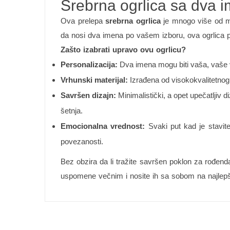
Srebrna ogrlica sa dva 
Ova prelepa
srebrna ogrlica
je mnogo više od mo
da nosi dva imena po vašem izboru, ova ogrlica p
Zašto izabrati upravo ovu ogrlicu?
Personalizacija:
Dva imena mogu biti vaša, vaše vo
Vrhunski materijal:
Izrađena od visokokvalitetnog 
Savršen dizajn:
Minimalistički, a opet upečatljiv 
šetnja.
Emocionalna vrednost:
Svaki put kad je stavit
povezanosti.
Bez obzira da li tražite savršen poklon za rođenda
uspomene večnim i nosite ih sa sobom na najlepš