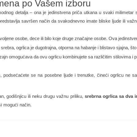
imena po Vašem izboru
dnog detalja – ona je jedinstvena priča utkana u svaki milimetar 
redstavlja savršen način da svakodnevno imate bliske ljude ili važ
ljene osobe, dece ili bilo koje druge značajne osobe. Ova jedinstven
srebra, ogrlica je dugotrajna, otporna na habanje i blistavo sjajna, š
dizajn omogućava da ovu ogrlicu kombinujete sa različitim stilovima i p
e, podsećaćete se na posebne ljude i trenutke, čineći ogrlicu ne
n, godišnjicu ili neku drugu važnu priliku,
srebrna ogrlica sa dva 
i mogući način.