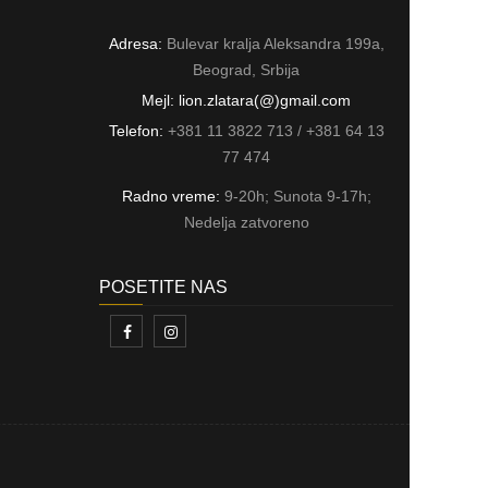
Adresa:
Bulevar kralja Aleksandra 199a,
Beograd, Srbija
Mejl: lion.zlatara(@)gmail.com
Telefon:
+381 11 3822 713 / +381 64 13
77 474
Radno vreme:
9-20h; Sunota 9-17h;
Nedelja zatvoreno
POSETITE NAS