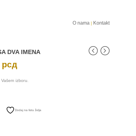
O nama
Kontakt
|
SA DVA IMENA
0
рсд
Trenutna
cena
je:
8.500,00 рсд.
o Vašem izboru.
Dodaj na listu želja