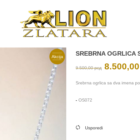
SREBRNA OGRLICA 
Akcija
Originalna
8.500,0
9.500,00
рсд
cena
je
bila:
9.500,00 рсд.
Srebrna ogrlica sa dva imena p
-
OS072
Usporedi