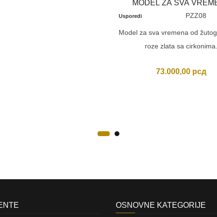
MODEL ZA SVA VREM
PZZ08
Usporedi
Model za sva vremena od žutog, 
roze zlata sa cirkonima
73.000,00
рсд
JENTE
OSNOVNE KATEGORIJE