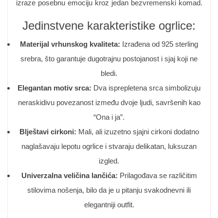
izraze posebnu emociju kroz jedan bezvremenski komad.
Jedinstvene karakteristike ogrlice:
Materijal vrhunskog kvaliteta:
Izrađena od 925 sterling
srebra, što garantuje dugotrajnu postojanost i sjaj koji ne
bledi.
Elegantan motiv srca:
Dva isprepletena srca simbolizuju
neraskidivu povezanost između dvoje ljudi, savršenih kao
“Ona i ja”.
Blještavi cirkoni:
Mali, ali izuzetno sjajni cirkoni dodatno
naglašavaju lepotu ogrlice i stvaraju delikatan, luksuzan
izgled.
Univerzalna veličina lančića:
Prilagođava se različitim
stilovima nošenja, bilo da je u pitanju svakodnevni ili
elegantniji outfit.