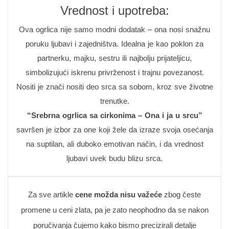
Vrednost i upotreba:
Ova ogrlica nije samo modni dodatak – ona nosi snažnu
poruku ljubavi i zajedništva. Idealna je kao poklon za
partnerku, majku, sestru ili najbolju prijateljicu,
simbolizujući iskrenu privrženost i trajnu povezanost.
Nositi je znači nositi deo srca sa sobom, kroz sve životne
trenutke.
“Srebrna ogrlica sa cirkonima – Ona i ja u srcu”
savršen je izbor za one koji žele da izraze svoja osećanja
na suptilan, ali duboko emotivan način, i da vrednost
ljubavi uvek budu blizu srca.
Za sve artikle
cene možda nisu važeće
zbog česte
promene u ceni zlata, pa je zato neophodno da se nakon
poručivanja čujemo kako bismo precizirali detalje