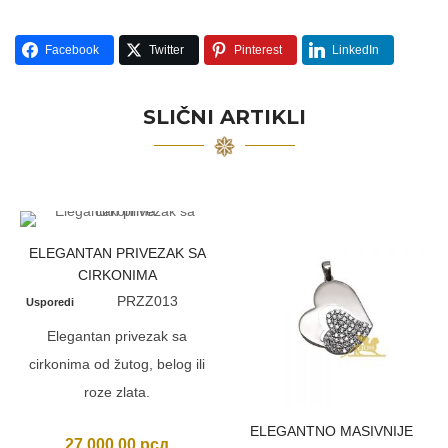
Facebook
Twitter
Pinterest
LinkedIn
SLIČNI ARTIKLI
ELEGANTAN PRIVEZAK SA
CIRKONIMA
PRZZ013
Usporedi
Elegantan privezak sa
cirkonima od žutog, belog ili
roze zlata.
ELEGANTNO MASIVNIJE
27.000,00
рсд