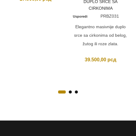
DUPLO SRCE SA
CIRKONIMA
PRBZ031
Usporedi
Elegantno masivnije duplo
srce sa cirkonima od belog,
žutog ili roze zlata.
39.500,00
рсд