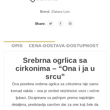
Brend:
Zlatara Lion
Share:
OPIS
CENA-DOSTAVA-DOSTUPNOST
Srebrna ogrlica sa
cirkonima – “Ona i ja u
srcu”
Ova posebna srebrna ogrlica sa cirkonima nije samo
komad nakita – ona je simbol neizbrisive veze i večne
ljubavi. Dizajnirana sa pažnjom prema najsitnijim
detaljima, predstavlja savršen dar za one koji žele da