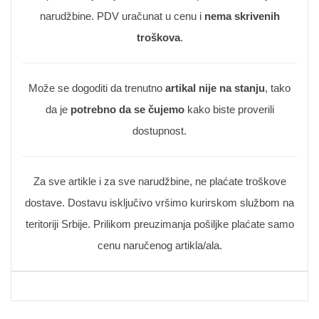
narudžbine. PDV uračunat u cenu i
nema skrivenih
troškova
.
Može se dogoditi da trenutno
artikal nije na stanju
, tako
da je
potrebno da se čujemo
kako biste proverili
dostupnost.
Za sve artikle i za sve narudžbine, ne plaćate troškove
dostave. Dostavu isključivo vršimo kurirskom službom na
teritoriji Srbije. Prilikom preuzimanja pošiljke plaćate samo
cenu naručenog artikla/ala.