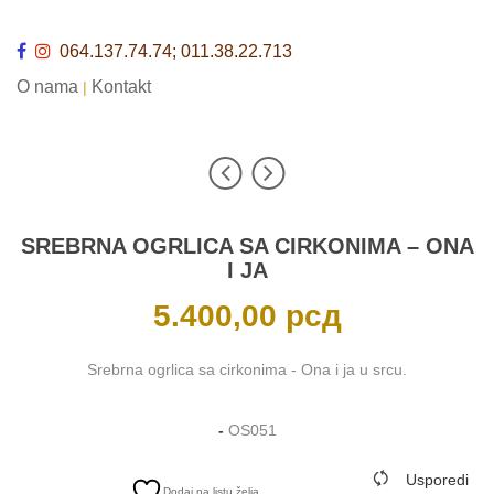
064.137.74.74; 011.38.22.713
O nama
Kontakt
|
SREBRNA OGRLICA SA CIRKONIMA – ONA
I JA
5.400,00
рсд
Srebrna ogrlica sa cirkonima - Ona i ja u srcu.
-
OS051
Usporedi
Dodaj na listu želja