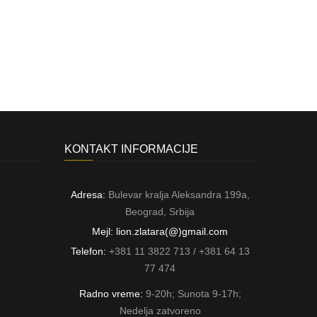
KONTAKT INFORMACIJE
Adresa:
Bulevar kralja Aleksandra 199a,
Beograd, Srbija
Mejl: lion.zlatara(@)gmail.com
Telefon:
+381 11 3822 713 / +381 64 13
77 474
Radno vreme:
9-20h; Sunota 9-17h;
Nedelja zatvoreno