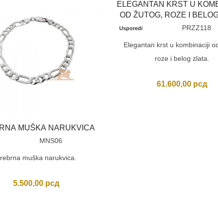
ELEGANTAN KRST U KOMB
OD ŽUTOG, ROZE I BELOG
PRZZ118
Usporedi
Elegantan krst u kombinaciji o
roze i belog zlata.
61.600,00
рсд
RNA MUŠKA NARUKVICA
MNS06
rebrna muška narukvica.
5.500,00
рсд