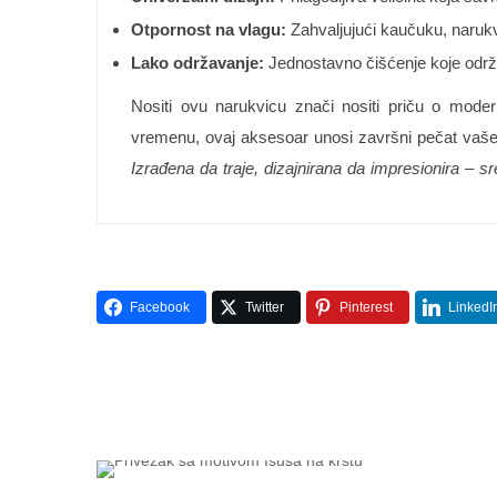
Otpornost na vlagu:
Zahvaljujući kaučuku, narukvi
Lako održavanje:
Jednostavno čišćenje koje održa
Nositi ovu narukvicu znači nositi priču o moder
vremenu, ovaj aksesoar unosi završni pečat vaše
Izrađena da traje, dizajnirana da impresionira – s
Facebook
Twitter
Pinterest
LinkedI