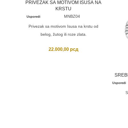
PRIVEZAK SA MOTIVOM ISUSA NA
KRSTU
MNBZ04
Usporedi
Privezak sa motivom Isusa na krstu od
belog, žutog ili roze zlata.
22.000,00
рсд
SREB
Usporedi
S