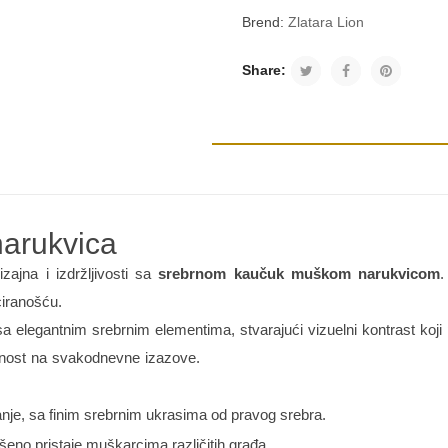
Brend:
Zlatara Lion
Share:
arukvica
ajna i izdržljivosti sa
srebrnom kaučuk muškom narukvicom
.
ciranošću.
 elegantnim srebrnim elementima, stvarajući vizuelni kontrast koji pr
ornost na svakodnevne izazove.
nje, sa finim srebrnim ukrasima od pravog srebra.
ršeno pristaje muškarcima različitih građa.