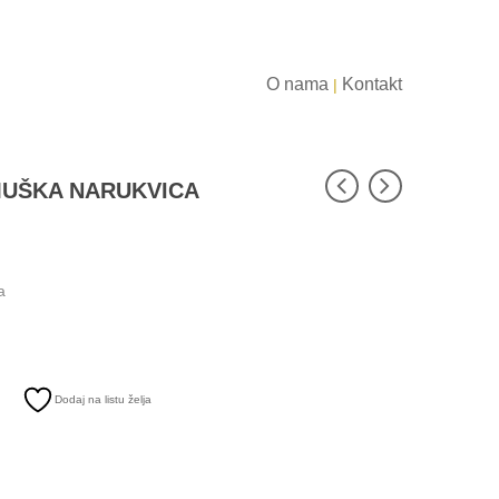
O nama
Kontakt
|
UŠKA NARUKVICA
a
Dodaj na listu želja