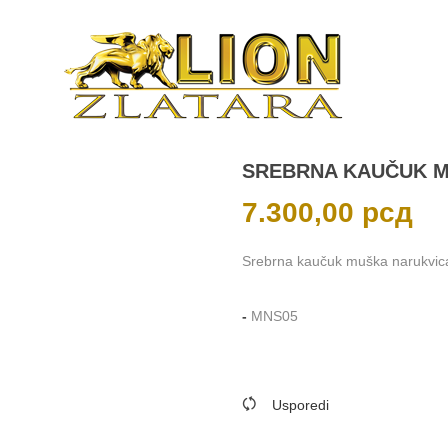
SREBRNA KAUČUK M
7.300,00
рсд
Srebrna kaučuk muška narukvic
-
MNS05
Usporedi