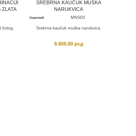
INACIJI
SREBRNA KAUČUK MUŠKA
 ZLATA
NARUKVICA
MNS03
Usporedi
d žutog,
Srebrna kaučuk muška narukvica.
6.800,00
рсд
ELEG
Usporedi
Elegantn