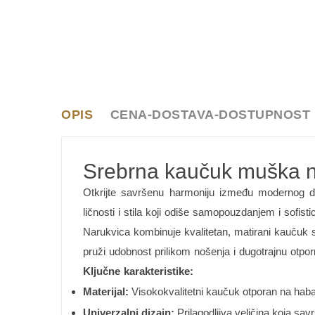
OPIS
CENA-DOSTAVA-DOSTUPNOST
Srebrna kaučuk muška n
Otkrijte savršenu harmoniju između modernog diz
ličnosti i stila koji odiše samopouzdanjem i sofisti
Narukvica kombinuje kvalitetan, matirani kaučuk sa
pruži udobnost prilikom nošenja i dugotrajnu otp
Ključne karakteristike:
Materijal:
Visokokvalitetni kaučuk otporan na haba
Univerzalni dizajn:
Prilagodljiva veličina koja sav