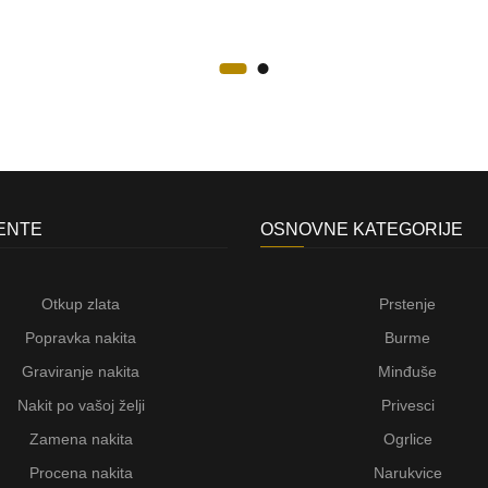
JENTE
OSNOVNE KATEGORIJE
Otkup zlata
Prstenje
Popravka nakita
Burme
Graviranje nakita
Minđuše
Nakit po vašoj želji
Privesci
Zamena nakita
Ogrlice
Procena nakita
Narukvice