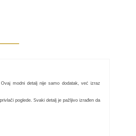
 Ovaj modni detalj nije samo dodatak, već izraz
ivlači poglede. Svaki detalj je pažljivo izrađen da