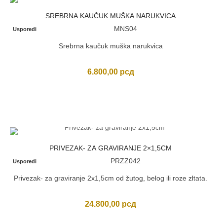
SREBRNA KAUČUK MUŠKA NARUKVICA
MNS04
Usporedi
Srebrna kaučuk muška narukvica
6.800,00
рсд
PRIVEZAK- ZA GRAVIRANJE 2×1,5CM
PRZZ042
Usporedi
Privezak- za graviranje 2x1,5cm od žutog, belog ili roze zltata.
24.800,00
рсд