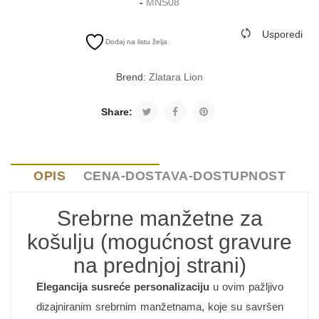
-
MNS08
Usporedi
Dodaj na listu želja
Brend:
Zlatara Lion
Share:
OPIS
CENA-DOSTAVA-DOSTUPNOST
Srebrne manžetne za
košulju (mogućnost gravure
na prednjoj strani)
Elegancija susreće personalizaciju
u ovim pažljivo
dizajniranim srebrnim manžetnama, koje su savršen