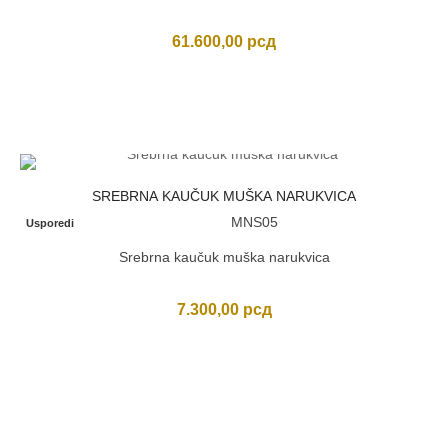
61.600,00
рсд
SREBRNA KAUČUK MUŠKA NARUKVICA
MNS05
Usporedi
Srebrna kaučuk muška narukvica
7.300,00
рсд