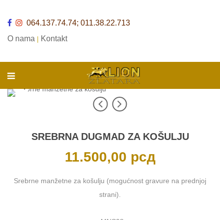
064.137.74.74; 011.38.22.713
O nama
Kontakt
|
SREBRNA DUGMAD ZA KOŠULJU
11.500,00
рсд
Srebrne manžetne za košulju (mogućnost gravure na prednjoj
strani).