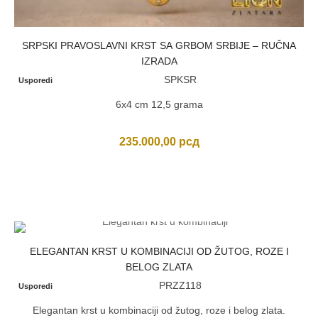
SRPSKI PRAVOSLAVNI KRST SA GRBOM SRBIJE – RUČNA
IZRADA
SPKSR
Usporedi
6x4 cm 12,5 grama
235.000,00
рсд
ELEGANTAN KRST U KOMBINACIJI OD ŽUTOG, ROZE I
BELOG ZLATA
PRZZ118
Usporedi
Elegantan krst u kombinaciji od žutog, roze i belog zlata.