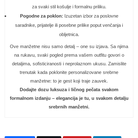
za svaki stil košulje i formalnu priliku.
Pogodne za poklon:
Izuzetan izbor za poslovne
saradnike, prijatelje ili posebne prilike poput venčanja i
obljetnica.
Ove manžetne nisu samo detalj – one su izjava. Sa njima
na rukavu, svaki pogled prema vašem outfitu govori o
detaljima, sofisticiranosti i neprolaznom ukusu. Zamislite
trenutak kada poklonite personalizovane srebrne
manžetne: to je gest koji traje zauvek.
Dodajte dozu luksuza i ličnog pečata svakom
formalnom izdanju – elegancija je tu, u svakom detalju
srebrnih manžetni.