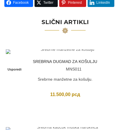
Facebook
Twitter
Pinterest
LinkedIn
SLIČNI ARTIKLI
SREBRNA DUGMAD ZA KOŠULJU
MNS011
Usporedi
Srebrne manžetne za košulju.
11.500,00
рсд