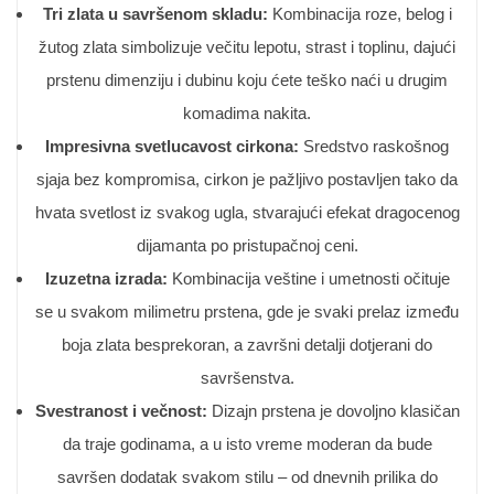
Tri zlata u savršenom skladu:
Kombinacija roze, belog i
žutog zlata simbolizuje večitu lepotu, strast i toplinu, dajući
prstenu dimenziju i dubinu koju ćete teško naći u drugim
komadima nakita.
Impresivna svetlucavost cirkona:
Sredstvo raskošnog
sjaja bez kompromisa, cirkon je pažljivo postavljen tako da
hvata svetlost iz svakog ugla, stvarajući efekat dragocenog
dijamanta po pristupačnoj ceni.
Izuzetna izrada:
Kombinacija veštine i umetnosti očituje
se u svakom milimetru prstena, gde je svaki prelaz između
boja zlata besprekoran, a završni detalji dotjerani do
savršenstva.
Svestranost i večnost:
Dizajn prstena je dovoljno klasičan
da traje godinama, a u isto vreme moderan da bude
savršen dodatak svakom stilu – od dnevnih prilika do