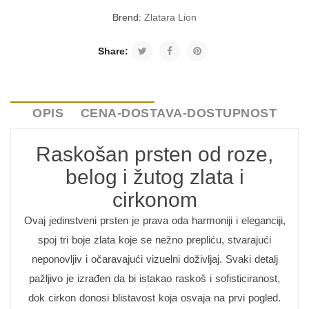
Brend:
Zlatara Lion
Share:
OPIS
CENA-DOSTAVA-DOSTUPNOST
Raskošan prsten od roze,
belog i žutog zlata i
cirkonom
Ovaj jedinstveni prsten je prava oda harmoniji i eleganciji,
spoj tri boje zlata koje se nežno prepliću, stvarajući
neponovljiv i očaravajući vizuelni doživljaj. Svaki detalj
pažljivo je izrađen da bi istakao raskoš i sofisticiranost,
dok cirkon donosi blistavost koja osvaja na prvi pogled.