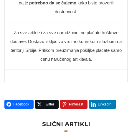
da je
potrebno da se čujemo
kako biste proverili
dostupnost.
Za sve artikle i za sve narudžbine, ne plaćate troškove
dostave. Dostavu isključivo vršimo kurirskom službom na
teritoriji Srbije. Prilikom preuzimanja pošiljke plaćate samo
cenu naručenog artikla/ala.
Facebook
Twitter
Pinterest
LinkedIn
SLIČNI ARTIKLI