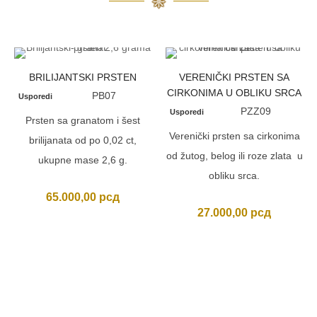
BRILIJANTSKI PRSTEN
VERENIČKI PRSTEN SA
CIRKONIMA U OBLIKU SRCA
PB07
Usporedi
PZZ09
Usporedi
Prsten sa granatom i šest
Verenički prsten sa cirkonima
brilijanata od po 0,02 ct,
od žutog, belog ili roze zlata u
ukupne mase 2,6 g.
obliku srca.
65.000,00
рсд
27.000,00
рсд