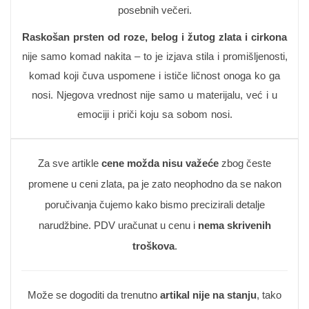
posebnih večeri.
Raskošan prsten od roze, belog i žutog zlata i cirkona
nije samo komad nakita – to je izjava stila i promišljenosti,
komad koji čuva uspomene i ističe ličnost onoga ko ga
nosi. Njegova vrednost nije samo u materijalu, već i u
emociji i priči koju sa sobom nosi.
Za sve artikle
cene možda nisu važeće
zbog česte
promene u ceni zlata, pa je zato neophodno da se nakon
poručivanja čujemo kako bismo precizirali detalje
narudžbine. PDV uračunat u cenu i
nema skrivenih
troškova
.
Može se dogoditi da trenutno
artikal nije na stanju
, tako