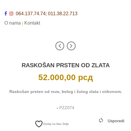
064.137.74.74; 011.38.22.713
O nama
Kontakt
|
RASKOŠAN PRSTEN OD ZLATA
52.000,00
рсд
Raskošan prsten od roze, belog i žutog zlata i cirkonom.
-
PZZ074
Usporedi
Dodaj na listu želja