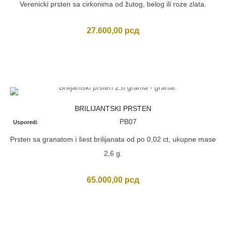
Verenicki prsten sa cirkonima od žutog, belog ili roze zlata.
27.600,00
рсд
BRILIJANTSKI PRSTEN
PB07
Usporedi
Prsten sa granatom i šest brilijanata od po 0,02 ct, ukupne mase
2,6 g.
65.000,00
рсд