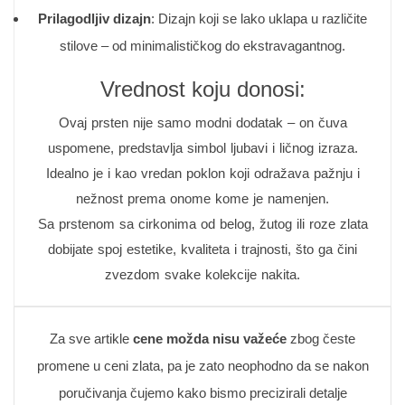
Prilagodljiv dizajn
: Dizajn koji se lako uklapa u različite
stilove – od minimalističkog do ekstravagantnog.
Vrednost koju donosi:
Ovaj prsten nije samo modni dodatak – on čuva
uspomene, predstavlja simbol ljubavi i ličnog izraza.
Idealno je i kao vredan poklon koji odražava pažnju i
nežnost prema onome kome je namenjen.
Sa prstenom sa cirkonima od belog, žutog ili roze zlata
dobijate spoj estetike, kvaliteta i trajnosti, što ga čini
zvezdom svake kolekcije nakita.
Za sve artikle
cene možda nisu važeće
zbog česte
promene u ceni zlata, pa je zato neophodno da se nakon
poručivanja čujemo kako bismo precizirali detalje