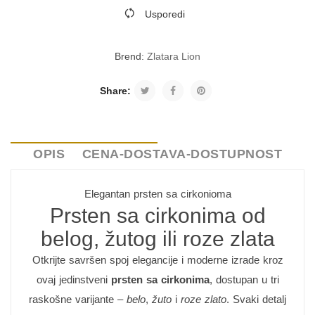
Usporedi
Brend:
Zlatara Lion
Share:
OPIS
CENA-DOSTAVA-DOSTUPNOST
Elegantan prsten sa cirkonioma
Prsten sa cirkonima od
belog, žutog ili roze zlata
Otkrijte savršen spoj elegancije i moderne izrade kroz
ovaj jedinstveni
prsten sa cirkonima
, dostupan u tri
raskošne varijante –
belo
,
žuto
i
roze zlato
. Svaki detalj