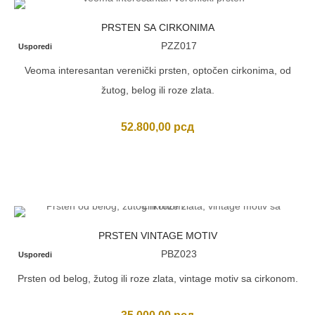
PRSTEN SA CIRKONIMA
PZZ017
Usporedi
Veoma interesantan verenički prsten, optočen cirkonima, od
žutog, belog ili roze zlata.
52.800,00
рсд
PRSTEN VINTAGE MOTIV
PBZ023
Usporedi
Prsten od belog, žutog ili roze zlata, vintage motiv sa cirkonom.