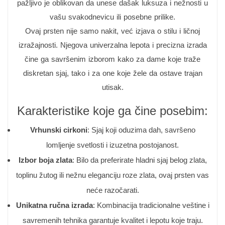
pažljivo je oblikovan da unese dašak luksuza i nežnosti u
vašu svakodnevicu ili posebne prilike.
Ovaj prsten nije samo nakit, već izjava o stilu i ličnoj
izražajnosti. Njegova univerzalna lepota i precizna izrada
čine ga savršenim izborom kako za dame koje traže
diskretan sjaj, tako i za one koje žele da ostave trajan
utisak.
Karakteristike koje ga čine posebim:
Vrhunski cirkoni
: Sjaj koji oduzima dah, savršeno
lomljenje svetlosti i izuzetna postojanost.
Izbor boja zlata
: Bilo da preferirate hladni sjaj belog zlata,
toplinu žutog ili nežnu eleganciju roze zlata, ovaj prsten vas
neće razočarati.
Unikatna ručna izrada
: Kombinacija tradicionalne veštine i
savremenih tehnika garantuje kvalitet i lepotu koje traju.