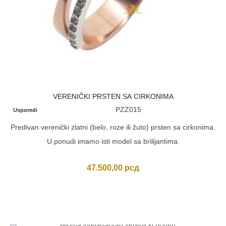
VERENIČKI PRSTEN SA CIRKONIMA
PZZ015
Usporedi
Predivan verenički zlatni (belo, roze ili žuto) prsten sa cirkonima.
U ponudi imamo isti model sa brilijantima.
47.500,00
рсд