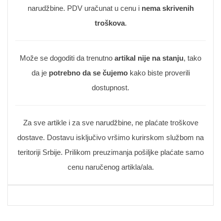
narudžbine. PDV uračunat u cenu i
nema skrivenih
troškova
.
Može se dogoditi da trenutno
artikal nije na stanju
, tako
da je
potrebno da se čujemo
kako biste proverili
dostupnost.
Za sve artikle i za sve narudžbine, ne plaćate troškove
dostave. Dostavu isključivo vršimo kurirskom službom na
teritoriji Srbije. Prilikom preuzimanja pošiljke plaćate samo
cenu naručenog artikla/ala.