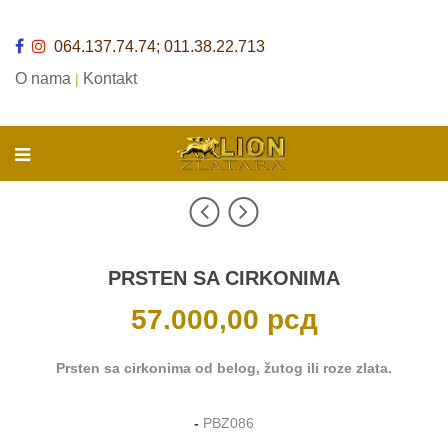
064.137.74.74; 011.38.22.713
O nama
Kontakt
|
PRSTEN SA CIRKONIMA
57.000,00
рсд
Prsten sa cirkonima od belog, žutog ili roze zlata.
-
PBZ086