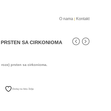
O nama
Kontakt
|
 PRSTEN SA CIRKONIOMA
i roze) prsten sa cirkonioma.
Dodaj na listu želja