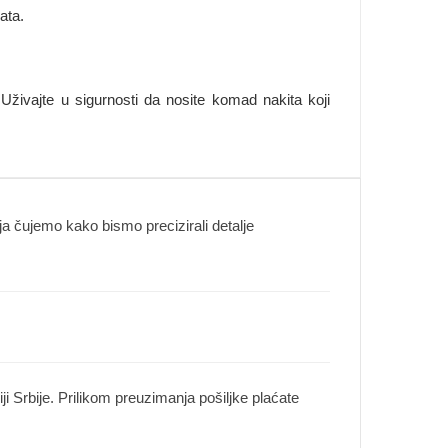
ata.
Uživajte u sigurnosti da nosite komad nakita koji
 čujemo kako bismo precizirali detalje
i Srbije. Prilikom preuzimanja pošiljke plaćate