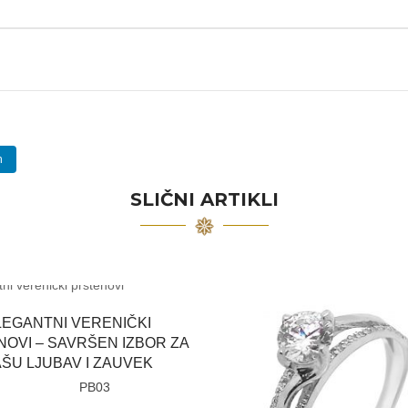
n
SLIČNI ARTIKLI
LEGANTNI VERENIČKI
OVI – SAVRŠEN IZBOR ZA
ŠU LJUBAV I ZAUVEK
PB03