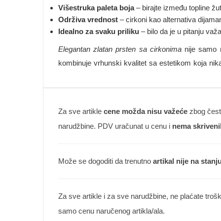
Višestruka paleta boja
– birajte između topline žut
Održiva vrednost
– cirkoni kao alternativa dijam
Idealno za svaku priliku
– bilo da je u pitanju va
Elegantan zlatan prsten sa cirkonima
nije samo m
kombinuje vrhunski kvalitet sa estetikom koja nik
Za sve artikle
cene možda nisu važeće
zbog česte
narudžbine. PDV uračunat u cenu i
nema skriveni
Može se dogoditi da trenutno
artikal nije na stanj
Za sve artikle i za sve narudžbine, ne plaćate troš
samo cenu naručenog artikla/ala.