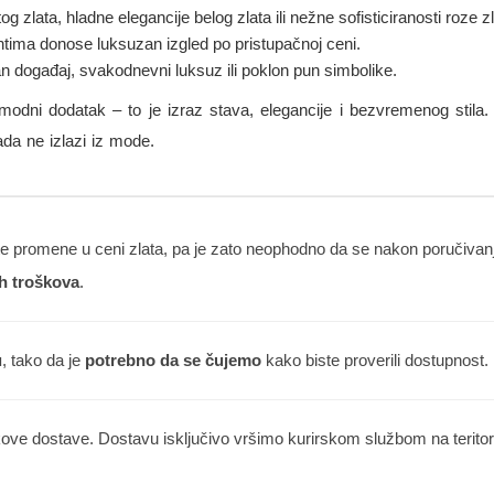
og zlata, hladne elegancije belog zlata ili nežne sofisticiranosti roze zl
antima donose luksuzan izgled po pristupačnoj ceni.
žan događaj, svakodnevni luksuz ili poklon pun simbolike.
odni dodatak – to je izraz stava, elegancije i bezvremenog stila. 
ada ne izlazi iz mode.
 promene u ceni zlata, pa je zato neophodno da se nakon poručivanja
h troškova
.
u
, tako da je
potrebno da se čujemo
kako biste proverili dostupnost.
kove dostave. Dostavu isključivo vršimo kurirskom službom na teritorij