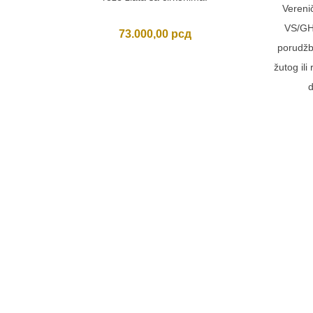
Verenič
VS/GH
73.000,00
рсд
porudžb
žutog ili
d