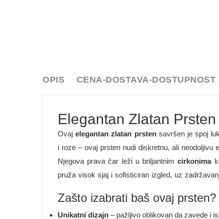
OPIS
CENA-DOSTAVA-DOSTUPNOST
Elegantan Zlatan Prsten 
Ovaj
elegantan zlatan prsten
savršen je spoj luk
i roze – ovaj prsten nudi diskretnu, ali neodoljivu 
Njegova prava čar leži u briljantnim
cirkonima
ko
pruža visok sjaj i sofisticiran izgled, uz zadržav
Zašto izabrati baš ovaj prsten?
Unikatni dizajn
– pažljivo oblikovan da zavede i i