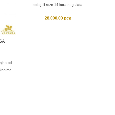
belog ili roze 14 karatnog zlata.
28.000,00
рсд
SA
PRSTE
Usporedi
Atraktiv
ajna od
irkonima.