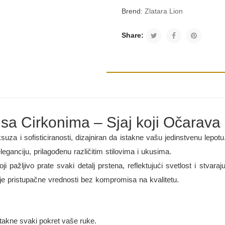
Brend:
Zlatara Lion
Share:
sa Cirkonima – Sjaj koji Očarava
suza i sofisticiranosti, dizajniran da istakne vašu jedinstvenu lepotu
eleganciju, prilagođenu različitim stilovima i ukusima.
ji pažljivo prate svaki detalj prstena, reflektujući svetlost i stvar
anje pristupačne vrednosti bez kompromisa na kvalitetu.
stakne svaki pokret vaše ruke.