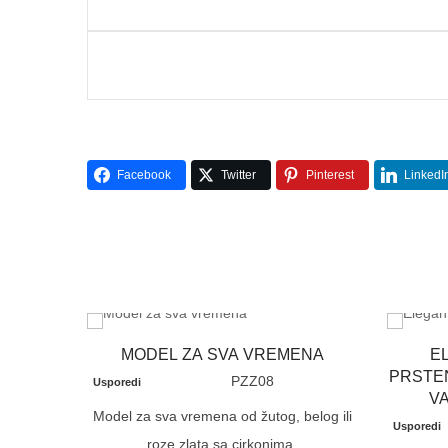
Facebook
Twitter
Pinterest
LinkedI
MODEL ZA SVA VREMENA
E
PRSTEN
PZZ08
Usporedi
VA
Model za sva vremena od žutog, belog ili
Usporedi
roze zlata sa cirkonima.