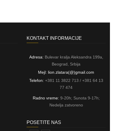
KONTAKT INFORMACIJE
Adresa:
Bulevar kralja Aleksandra 199a,
Beograd, Srbija
Mejl: lion.zlatara(@)gmail.com
Telefon:
+381 11 3822 713 / +381 64 13
77 474
Radno vreme:
9-20h; Sunota 9-17h;
Nedelja zatvoreno
POSETITE NAS