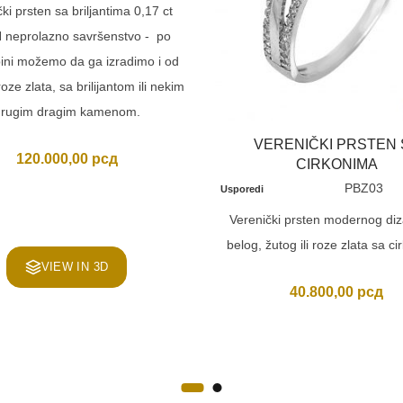
ki prsten sa briljantima 0,17 ct
 neprolazno savršenstvo - po
ini možemo da ga izradimo i od
 roze zlata, sa brilijantom ili nekim
rugim dragim kamenom.
VERENIČKI PRSTEN 
120.000,00
рсд
CIRKONIMA
PBZ03
Usporedi
Verenički prsten modernog diz
belog, žutog ili roze zlata sa c
VIEW IN 3D
40.800,00
рсд