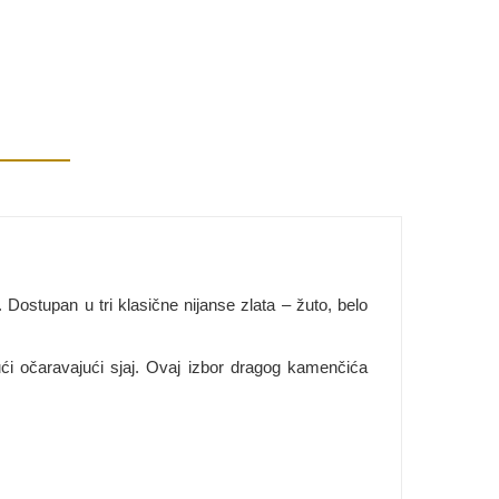
. Dostupan u tri klasične nijanse zlata – žuto, belo
ajući očaravajući sjaj. Ovaj izbor dragog kamenčića