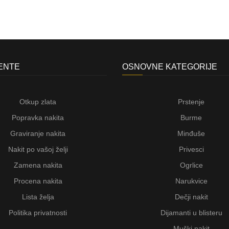
JENTE
OSNOVNE KATEGORIJE
Otkup zlata
Prstenje
Popravka nakita
Burme
Graviranje nakita
Minđuše
Nakit po vašoj želji
Privesci
Zamena nakita
Ogrlice
Procena nakita
Narukvice
Lista želja
Dečji nakit
Politika privatnosti
Dijamanti u blisteru
Muški nakit