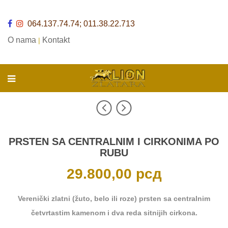
064.137.74.74; 011.38.22.713
O nama
Kontakt
|
PRSTEN SA CENTRALNIM I CIRKONIMA PO
RUBU
29.800,00
рсд
Verenički zlatni (žuto, belo ili roze) prsten sa centralnim
četvrtastim kamenom i dva reda sitnijih cirkona.