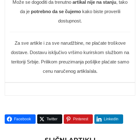
Može se dogoditi da trenutno
artikal nije na stanju
, tako
da je
potrebno da se čujemo
kako biste proverili
dostupnost.
Za sve artikle i za sve narudžbine, ne plaćate troškove
dostave. Dostavu isključivo vršimo kurirskom službom na
teritoriji Srbije. Prilikom preuzimanja pošiljke plaćate samo
cenu naručenog artikla/ala.
Facebook
Twitter
Pinterest
LinkedIn