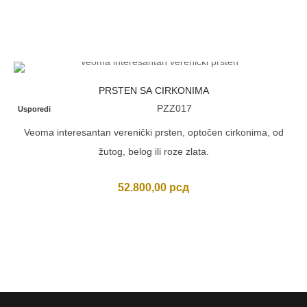
PRSTEN SA CIRKONIMA
PZZ017
Usporedi
Veoma interesantan verenički prsten, optočen cirkonima, od
žutog, belog ili roze zlata.
52.800,00
рсд