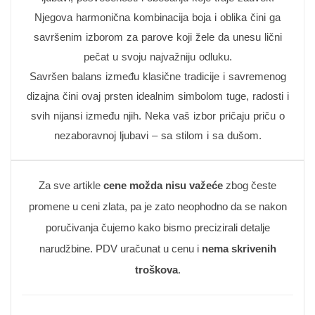
Njegova harmonična kombinacija boja i oblika čini ga
savršenim izborom za parove koji žele da unesu lični
pečat u svoju najvažniju odluku.
Savršen balans između klasične tradicije i savremenog
dizajna čini ovaj prsten idealnim simbolom tuge, radosti i
svih nijansi između njih. Neka vaš izbor pričaju priču o
nezaboravnoj ljubavi – sa stilom i sa dušom.
Za sve artikle
cene možda nisu važeće
zbog česte
promene u ceni zlata, pa je zato neophodno da se nakon
poručivanja čujemo kako bismo precizirali detalje
narudžbine. PDV uračunat u cenu i
nema skrivenih
troškova
.