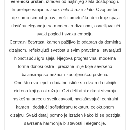
verenički prsten
, izrađen od najfinijeg zlata dostupnog u
tri prelepe varijante:
žuto, belo ili roze zlato
. Ovaj prsten
nije samo simbol ljubavi, već i umetničko delo koje spaja
klasičnu eleganciju sa modernim dizajnom, osvetljavajući
svaki pogled i svaku emociju.
Centralni četvrtasti kamen pažljivo je odabran da dominira
dizajnom, reflektujući svetlost u svim pravcima i stvarajući
hipnotišuću igru sjaja. Njegova progresivna, moderna
forma donosi oštre i precizne linije koje savršeno
balansiraju sa nežnom zaobljenošću prstena.
Ono što ovu lepotu dodatno ističe su dva reda sitnijih
cirkona koji ga okružuju. Ovi delikatni cirkoni stvaraju
raskošnu aureolu svetlucavosti, naglašavajući centralni
kamen i dodajući sofisticiranu teksturu celokupnom
dizajnu. Svaki detalj pomno je izrađen kako bi se postigla
savršena harmonija blistavosti i elegancije.