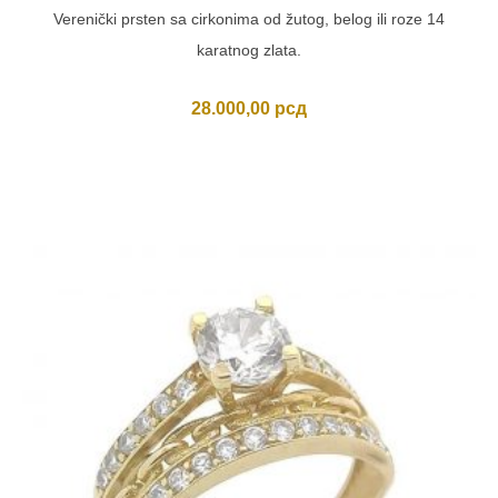
Verenički prsten sa cirkonima od žutog, belog ili roze 14
karatnog zlata.
28.000,00
рсд