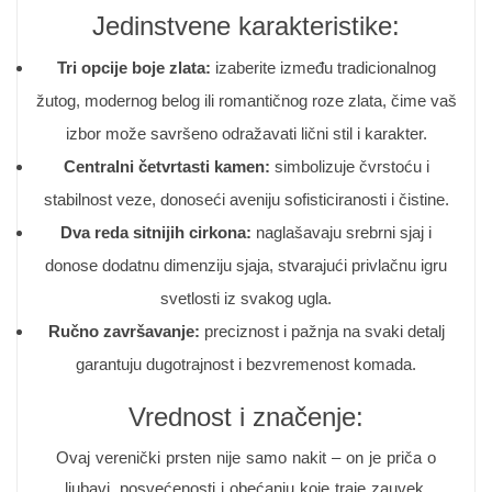
Jedinstvene karakteristike:
Tri opcije boje zlata:
izaberite između tradicionalnog
žutog, modernog belog ili romantičnog roze zlata, čime vaš
izbor može savršeno odražavati lični stil i karakter.
Centralni četvrtasti kamen:
simbolizuje čvrstoću i
stabilnost veze, donoseći aveniju sofisticiranosti i čistine.
Dva reda sitnijih cirkona:
naglašavaju srebrni sjaj i
donose dodatnu dimenziju sjaja, stvarajući privlačnu igru
svetlosti iz svakog ugla.
Ručno završavanje:
preciznost i pažnja na svaki detalj
garantuju dugotrajnost i bezvremenost komada.
Vrednost i značenje:
Ovaj verenički prsten nije samo nakit – on je priča o
ljubavi, posvećenosti i obećanju koje traje zauvek.