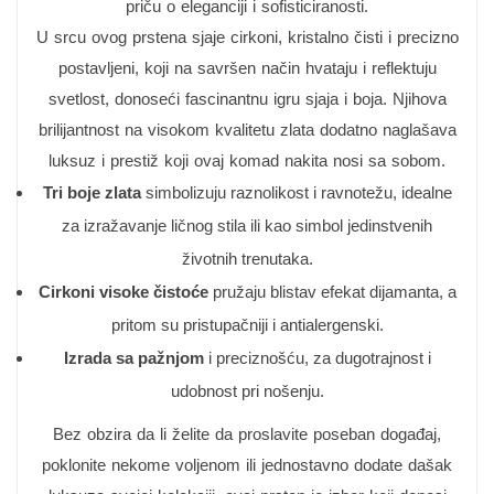
priču o eleganciji i sofisticiranosti.
U srcu ovog prstena sjaje cirkoni, kristalno čisti i precizno
postavljeni, koji na savršen način hvataju i reflektuju
svetlost, donoseći fascinantnu igru sjaja i boja. Njihova
brilijantnost na visokom kvalitetu zlata dodatno naglašava
luksuz i prestiž koji ovaj komad nakita nosi sa sobom.
Tri boje zlata
simbolizuju raznolikost i ravnotežu, idealne
za izražavanje ličnog stila ili kao simbol jedinstvenih
životnih trenutaka.
Cirkoni visoke čistoće
pružaju blistav efekat dijamanta, a
pritom su pristupačniji i antialergenski.
Izrada sa pažnjom
i preciznošću, za dugotrajnost i
udobnost pri nošenju.
Bez obzira da li želite da proslavite poseban događaj,
poklonite nekome voljenom ili jednostavno dodate dašak