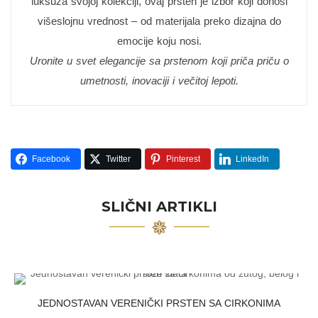
luksuza svojoj kolekciji, ovaj prsten je izbor koji donosi
višeslojnu vrednost – od materijala preko dizajna do
emocije koju nosi.
Uronite u svet elegancije sa prstenom koji priča priču o
umetnosti, inovaciji i večitoj lepoti.
Facebook
Twitter
Pinterest
LinkedIn
SLIČNI ARTIKLI
JEDNOSTAVAN VERENIČKI PRSTEN SA CIRKONIMA