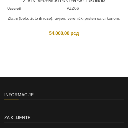
ZLATNI VERENIČKI PRSTEN SA CIRKONOM
PZZ06
Usporedi
Zlatni (belo, žuto ili roze), uvijen, verenički prsten sa cirkonom.
54.000,00
рсд
INFORMACIJE
ZA KLIJENTE