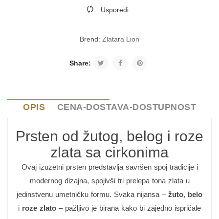
Usporedi
Brend:
Zlatara Lion
Share:
OPIS
CENA-DOSTAVA-DOSTUPNOST
Prsten od žutog, belog i roze
zlata sa cirkonima
Ovaj izuzetni prsten predstavlja savršen spoj tradicije i
modernog dizajna, spojivši tri prelepa tona zlata u
jedinstvenu umetničku formu. Svaka nijansa –
žuto
,
belo
i
roze zlato
– pažljivo je birana kako bi zajedno ispričale