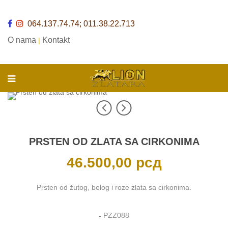
064.137.74.74; 011.38.22.713
O nama
Kontakt
|
PRSTEN OD ZLATA SA CIRKONIMA
46.500,00
рсд
Prsten od žutog, belog i roze zlata sa cirkonima.
-
PZZ088