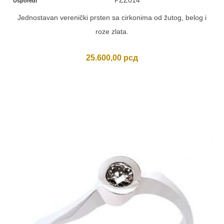
PZZ014
Usporedi
Jednostavan verenički prsten sa cirkonima od žutog, belog i
roze zlata.
25.600,00
рсд