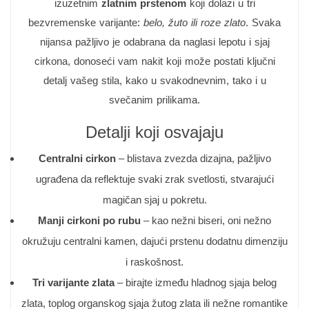
izuzetnim
zlatnim prstenom
koji dolazi u tri
bezvremenske varijante:
belo, žuto ili roze zlato
. Svaka
nijansa pažljivo je odabrana da naglasi lepotu i sjaj
cirkona, donoseći vam nakit koji može postati ključni
detalj vašeg stila, kako u svakodnevnim, tako i u
svečanim prilikama.
Detalji koji osvajaju
Centralni cirkon
– blistava zvezda dizajna, pažljivo
ugrađena da reflektuje svaki zrak svetlosti, stvarajući
magičan sjaj u pokretu.
Manji cirkoni po rubu
– kao nežni biseri, oni nežno
okružuju centralni kamen, dajući prstenu dodatnu dimenziju
i raskošnost.
Tri varijante zlata
– birajte između hladnog sjaja belog
zlata, toplog organskog sjaja žutog zlata ili nežne romantike