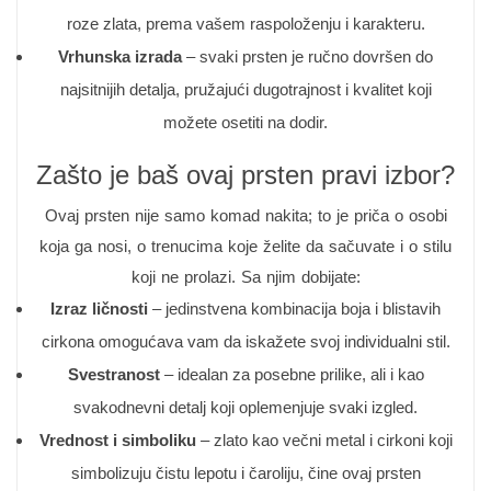
roze zlata, prema vašem raspoloženju i karakteru.
Vrhunska izrada
– svaki prsten je ručno dovršen do
najsitnijih detalja, pružajući dugotrajnost i kvalitet koji
možete osetiti na dodir.
Zašto je baš ovaj prsten pravi izbor?
Ovaj prsten nije samo komad nakita; to je priča o osobi
koja ga nosi, o trenucima koje želite da sačuvate i o stilu
koji ne prolazi. Sa njim dobijate:
Izraz ličnosti
– jedinstvena kombinacija boja i blistavih
cirkona omogućava vam da iskažete svoj individualni stil.
Svestranost
– idealan za posebne prilike, ali i kao
svakodnevni detalj koji oplemenjuje svaki izgled.
Vrednost i simboliku
– zlato kao večni metal i cirkoni koji
simbolizuju čistu lepotu i čaroliju, čine ovaj prsten