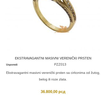
EKSTRAVAGANTNI MASIVNI VERENIČKI PRSTEN
PZZ013
Usporedi
Ekstravagantni masivni verenički prsten sa cirkonima od žutog,
belog ili roze zlata.
36.800,00
рсд