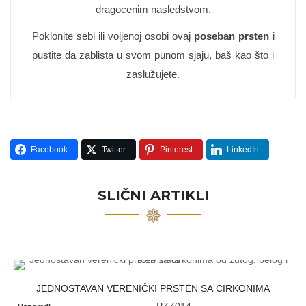
dragocenim nasledstvom.
Poklonite sebi ili voljenoj osobi ovaj
poseban prsten
i
pustite da zablista u svom punom sjaju, baš kao što i
zaslužujete.
Facebook
Twitter
Pinterest
LinkedIn
SLIČNI ARTIKLI
JEDNOSTAVAN VERENIČKI PRSTEN SA CIRKONIMA