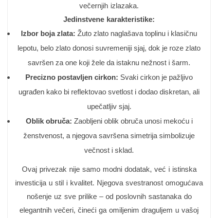
večernjih izlazaka.
Jedinstvene karakteristike:
Izbor boja zlata:
Žuto zlato naglašava toplinu i klasičnu
lepotu, belo zlato donosi suvremeniji sjaj, dok je roze zlato
savršen za one koji žele da istaknu nežnost i šarm.
Precizno postavljen cirkon:
Svaki cirkon je pažljivo
ugrađen kako bi reflektovao svetlost i dodao diskretan, ali
upečatljiv sjaj.
Oblik obruča:
Zaobljeni oblik obruča unosi mekoću i
ženstvenost, a njegova savršena simetrija simbolizuje
večnost i sklad.
Ovaj privezak nije samo modni dodatak, već i istinska
investicija u stil i kvalitet. Njegova svestranost omogućava
nošenje uz sve prilike – od poslovnih sastanaka do
elegantnih večeri, čineći ga omiljenim draguljem u vašoj