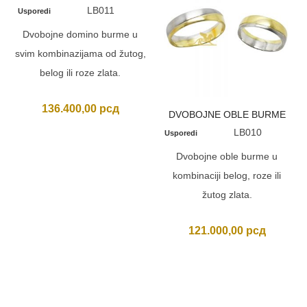
LB011
Usporedi
Dvobojne domino burme u
svim kombinazijama od žutog,
belog ili roze zlata.
136.400,00
рсд
DVOBOJNE OBLE BURME
LB010
Usporedi
Dvobojne oble burme u
kombinaciji belog, roze ili
žutog zlata.
121.000,00
рсд