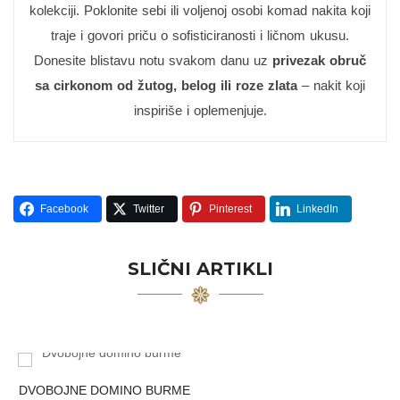
kolekciji. Poklonite sebi ili voljenoj osobi komad nakita koji
traje i govori priču o sofisticiranosti i ličnom ukusu.
Donesite blistavu notu svakom danu uz
privezak obruč
sa cirkonom od žutog, belog ili roze zlata
– nakit koji
inspiriše i oplemenjuje.
Facebook
Twitter
Pinterest
LinkedIn
SLIČNI ARTIKLI
DVOBOJNE DOMINO BURME