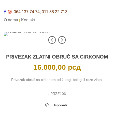
064.137.74.74; 011.38.22.713
O nama
Kontakt
|
PRIVEZAK ZLATNI OBRUČ SA CIRKONOM
16.000,00
рсд
Privezak obruč sa cirkonom od žutog, belog ili roze zlata.
-
PRZZ106
Usporedi