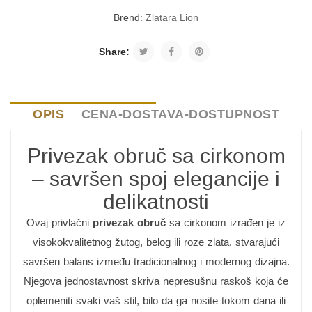
Brend:
Zlatara Lion
Share:
OPIS
CENA-DOSTAVA-DOSTUPNOST
Privezak obruč sa cirkonom
– savršen spoj elegancije i
delikatnosti
Ovaj privlačni
privezak obruč
sa cirkonom izrađen je iz
visokokvalitetnog žutog, belog ili roze zlata, stvarajući
savršen balans između tradicionalnog i modernog dizajna.
Njegova jednostavnost skriva nepresušnu raskoš koja će
oplemeniti svaki vaš stil, bilo da ga nosite tokom dana ili