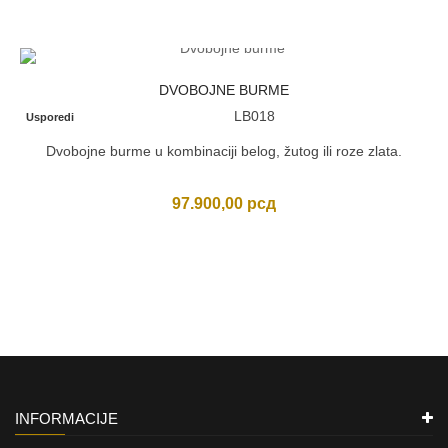
bila:
82.500,00 рсд.
91.300,00 рсд.
DVOBOJNE BURME
LB018
Usporedi
Dvobojne burme u kombinaciji belog, žutog ili roze zlata.
97.900,00
рсд
INFORMACIJE