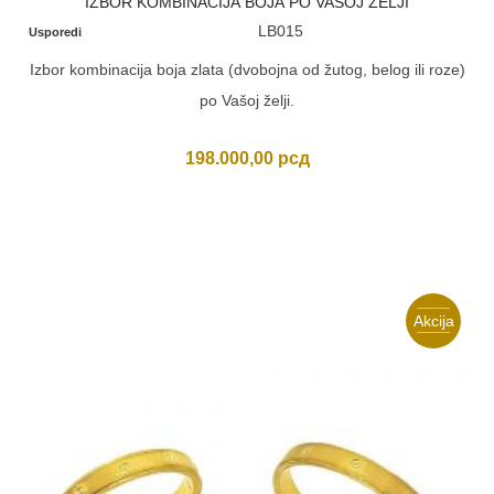
IZBOR KOMBINACIJA BOJA PO VAŠOJ ŽELJI
LB015
Usporedi
Izbor kombinacija boja zlata (dvobojna od žutog, belog ili roze)
po Vašoj želji.
198.000,00
рсд
Akcija