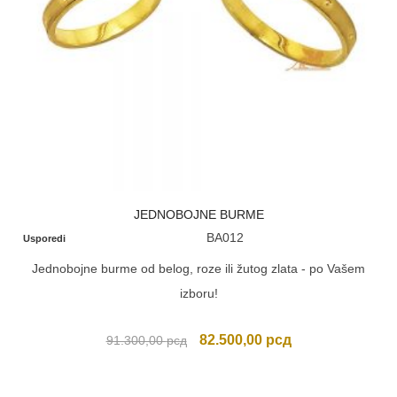
JEDNOBOJNE BURME
BA012
Usporedi
Jednobojne burme od belog, roze ili žutog zlata - po Vašem
izboru!
Originalna
Trenutna
82.500,00
рсд
91.300,00
рсд
cena
cena
je
je: