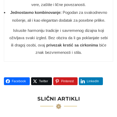
vere, zaštite i lične povezanosti.
Jednostavno kombinovanje:
Pogodan za svakodnevno
nošenje, ali i kao elegantan dodatak za posebne prilike.
Iskusite harmoniju tradicije i savremenog dizajna koji
oživljava svaki izgled. Bez obzira da li ga poklanjate sebi
ili dragoj osobi, ovaj
privezak krstić sa cirkonima
biće
znak bezvremenosti i stila.
Facebook
Twitter
Pinterest
LinkedIn
SLIČNI ARTIKLI