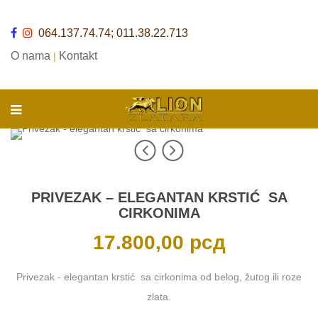
064.137.74.74; 011.38.22.713
O nama
Kontakt
|
PRIVEZAK – ELEGANTAN KRSTIĆ SA
CIRKONIMA
17.800,00
рсд
Privezak - elegantan krstić sa cirkonima od belog, žutog ili roze
zlata.