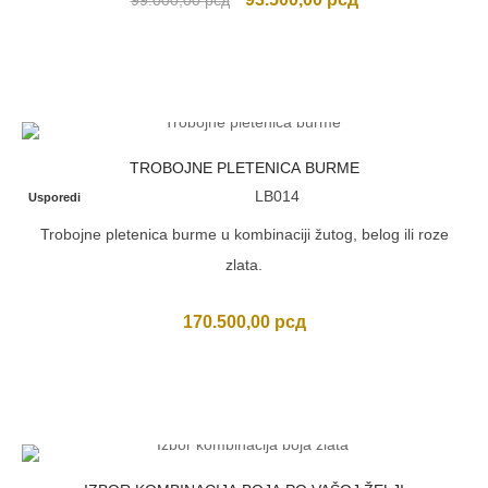
99.000,00
рсд
cena
cena
je
je:
bila:
93.500,00 рсд.
99.000,00 рсд.
TROBOJNE PLETENICA BURME
LB014
Usporedi
Trobojne pletenica burme u kombinaciji žutog, belog ili roze
zlata.
170.500,00
рсд