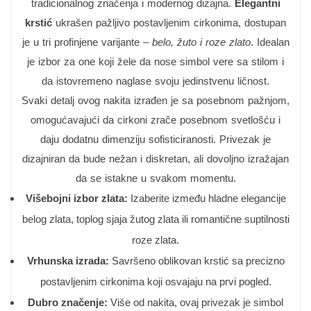
tradicionalnog značenja i modernog dizajna.
Elegantni
krstić
ukrašen pažljivo postavljenim cirkonima, dostupan
je u tri profinjene varijante –
belo, žuto i roze zlato
. Idealan
je izbor za one koji žele da nose simbol vere sa stilom i
da istovremeno naglase svoju jedinstvenu ličnost.
Svaki detalj ovog nakita izrađen je sa posebnom pažnjom,
omogućavajući da cirkoni zrače posebnom svetlošću i
daju dodatnu dimenziju sofisticiranosti. Privezak je
dizajniran da bude nežan i diskretan, ali dovoljno izražajan
da se istakne u svakom momentu.
Višebojni izbor zlata:
Izaberite između hladne elegancije
belog zlata, toplog sjaja žutog zlata ili romantične suptilnosti
roze zlata.
Vrhunska izrada:
Savršeno oblikovan krstić sa precizno
postavljenim cirkonima koji osvajaju na prvi pogled.
Dubro značenje:
Više od nakita, ovaj privezak je simbol