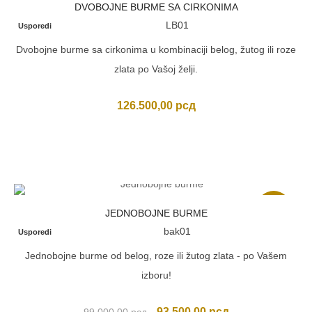
DVOBOJNE BURME SA CIRKONIMA
LB01
Usporedi
Dvobojne burme sa cirkonima u kombinaciji belog, žutog ili roze
zlata po Vašoj želji.
126.500,00
рсд
Akcija
JEDNOBOJNE BURME
bak01
Usporedi
Jednobojne burme od belog, roze ili žutog zlata - po Vašem
izboru!
Originalna
Trenutna
93.500,00
рсд