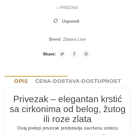
-
PRBZ064
Usporedi
Brend:
Zlatara Lion
Share:
OPIS
CENA-DOSTAVA-DOSTUPNOST
Privezak – elegantan krstić
sa cirkonima od belog, žutog
ili roze zlata
Ovaj prelepi privezak predstavlja savršenu sintezu