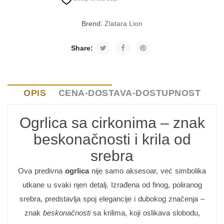
Brend:
Zlatara Lion
Share:
OPIS
CENA-DOSTAVA-DOSTUPNOST
Ogrlica sa cirkonima – znak
beskonačnosti i krila od
srebra
Ova predivna
ogrlica
nije samo aksesoar, već simbolika
utkane u svaki njen detalj. Izrađena od finog, poliranog
srebra, predstavlja spoj elegancije i dubokog značenja –
znak
beskonačnosti
sa krilima, koji oslikava slobodu,