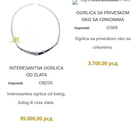
OGRLICA SA PRIVESKOM
OKO SA CIRKONIMA
OS09
Usporedi
Ogrlica sa priveskom oko sa
cirkonima.
3.700,00
рсд
INTERESANTNA OGRLICA
OD ZLATA
OBZ05
Usporedi
Interesantna ogrlica od belog,
žutog ili roze zlata.
95.000,00
рсд