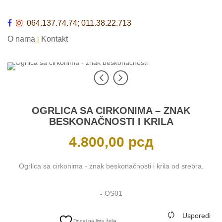
064.137.74.74; 011.38.22.713
O nama
Kontakt
|
OGRLICA SA CIRKONIMA – ZNAK
BESKONAČNOSTI I KRILA
4.800,00
рсд
Ogrlica sa cirkonima - znak beskonačnosti i krila od srebra.
-
OS01
Usporedi
Dodaj na listu želja