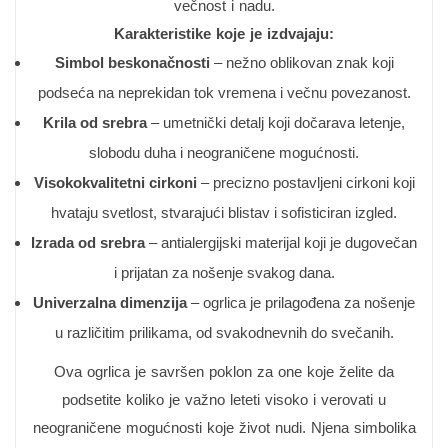
večnost i nadu.
Karakteristike koje je izdvajaju:
Simbol beskonačnosti
– nežno oblikovan znak koji
podseća na neprekidan tok vremena i večnu povezanost.
Krila od srebra
– umetnički detalj koji dočarava letenje,
slobodu duha i neograničene mogućnosti.
Visokokvalitetni cirkoni
– precizno postavljeni cirkoni koji
hvataju svetlost, stvarajući blistav i sofisticiran izgled.
Izrada od srebra
– antialergijski materijal koji je dugovečan
i prijatan za nošenje svakog dana.
Univerzalna dimenzija
– ogrlica je prilagođena za nošenje
u različitim prilikama, od svakodnevnih do svečanih.
Ova ogrlica je savršen poklon za one koje želite da
podsetite koliko je važno leteti visoko i verovati u
neograničene mogućnosti koje život nudi. Njena simbolika