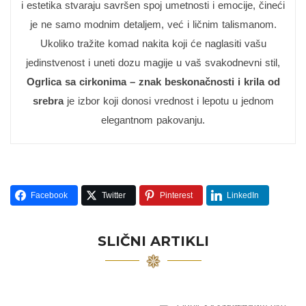
i estetika stvaraju savršen spoj umetnosti i emocije, čineći
je ne samo modnim detaljem, već i ličnim talismanom.
Ukoliko tražite komad nakita koji će naglasiti vašu
jedinstvenost i uneti dozu magije u vaš svakodnevni stil,
Ogrlica sa cirkonima – znak beskonačnosti i krila od
srebra
je izbor koji donosi vrednost i lepotu u jednom
elegantnom pakovanju.
Facebook
Twitter
Pinterest
LinkedIn
SLIČNI ARTIKLI