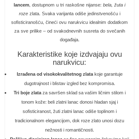
lancem
, dostupnom u tri raskošne nijanse:
bela, žuta i
roze
zlata. Svaka varijanta odiše jedinstvenošću i
sofisticiranošću, čineći ovu narukvicu idealnim dodatkom
za sve prilike – od svakodnevnih susreta do svečanih
događaja.
Karakteristike koje izdvajaju ovu
narukvicu:
Izrađena od visokokvalitetnog zlata
koje garantuje
dugotrajnost i blistav izgled bez kompromisa.
Tri boje zlata
za savršen sklad sa vašim ličnim stilom i
tonom kože: beli zlatni lanac donosi hladan sjaj i
sofisticiranost, žuti zlatni lanac odiše toplinom i
tradicionalnom elegancijom, dok roze zlato unosi dozu
nežnosti i romantičnosti.