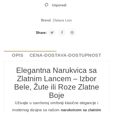
Usporedi
Brend:
Zlatara Lion
Share:
OPIS
CENA-DOSTAVA-DOSTUPNOST
Elegantna Narukvica sa
Zlatnim Lancem – Izbor
Bele, Žute ili Roze Zlatne
Boje
Uživajte u savršenoj simfoniji klasične elegancije i
modernog dizajna sa našom
narukvicom sa zlatnim