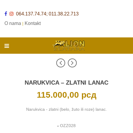
064.137.74.74; 011.38.22.713
O nama
Kontakt
|
NARUKVICA – ZLATNI LANAC
115.000,00
рсд
Narukvica - zlatni (belo, žuto ili roze) lanac.
-
OZZ028