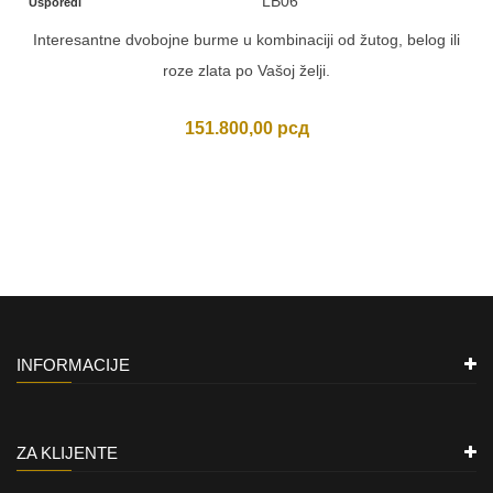
LB06
Usporedi
Interesantne dvobojne burme u kombinaciji od žutog, belog ili
roze zlata po Vašoj želji.
151.800,00
рсд
INFORMACIJE
ZA KLIJENTE