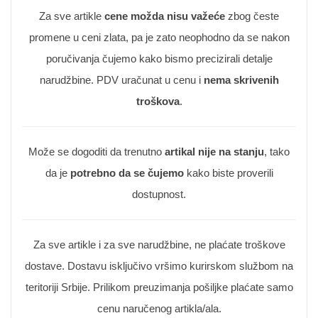
Za sve artikle
cene možda nisu važeće
zbog česte
promene u ceni zlata, pa je zato neophodno da se nakon
poručivanja čujemo kako bismo precizirali detalje
narudžbine. PDV uračunat u cenu i
nema skrivenih
troškova
.
Može se dogoditi da trenutno
artikal nije na stanju
, tako
da je
potrebno da se čujemo
kako biste proverili
dostupnost.
Za sve artikle i za sve narudžbine, ne plaćate troškove
dostave. Dostavu isključivo vršimo kurirskom službom na
teritoriji Srbije. Prilikom preuzimanja pošiljke plaćate samo
cenu naručenog artikla/ala.