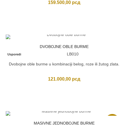
159.500,00
рсд
DVOBOJNE OBLE BURME
LB010
Usporedi
Dvobojne oble burme u kombinaciji belog, roze ili žutog zlata.
121.000,00
рсд
Akcija
MASIVNE JEDNOBOJNE BURME