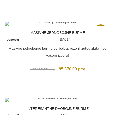
Akcija
MASIVNE JEDNOBOJNE BURME
BA014
Usporedi
Masivne jednobojne burme od belog, roze ili žutog zlata - po
Vašem izboru!
Originalna
Trenutna
95.370,00
рсд
100.650,00
рсд
cena
cena
je
je:
bila:
95.370,00 рсд.
100.650,00 рсд.
INTERESANTNE DVOBOJNE BURME