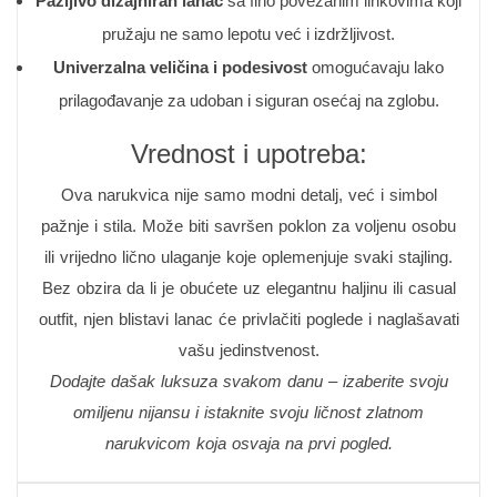
Pažljivo dizajniran lanac
sa fino povezanim linkovima koji
pružaju ne samo lepotu već i izdržljivost.
Univerzalna veličina i podesivost
omogućavaju lako
prilagođavanje za udoban i siguran osećaj na zglobu.
Vrednost i upotreba:
Ova narukvica nije samo modni detalj, već i simbol
pažnje i stila. Može biti savršen poklon za voljenu osobu
ili vrijedno lično ulaganje koje oplemenjuje svaki stajling.
Bez obzira da li je obućete uz elegantnu haljinu ili casual
outfit, njen blistavi lanac će privlačiti poglede i naglašavati
vašu jedinstvenost.
Dodajte dašak luksuza svakom danu – izaberite svoju
omiljenu nijansu i istaknite svoju ličnost zlatnom
narukvicom koja osvaja na prvi pogled.