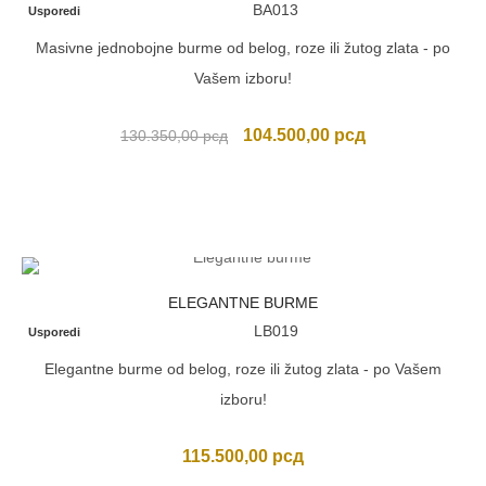
BA013
Usporedi
Masivne jednobojne burme od belog, roze ili žutog zlata - po
Vašem izboru!
Originalna
Trenutna
104.500,00
рсд
130.350,00
рсд
cena
cena
je
je:
bila:
104.500,00 рсд
130.350,00 рсд.
ELEGANTNE BURME
LB019
Usporedi
Elegantne burme od belog, roze ili žutog zlata - po Vašem
izboru!
115.500,00
рсд