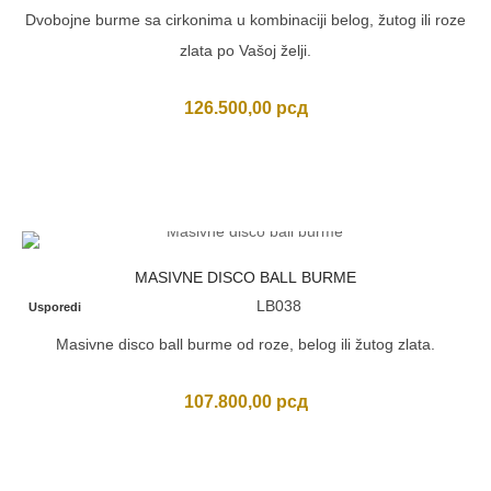
Dvobojne burme sa cirkonima u kombinaciji belog, žutog ili roze
zlata po Vašoj želji.
126.500,00
рсд
MASIVNE DISCO BALL BURME
LB038
Usporedi
Masivne disco ball burme od roze, belog ili žutog zlata.
107.800,00
рсд