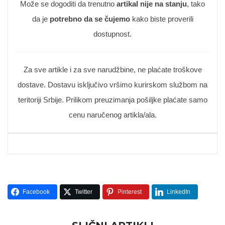
Može se dogoditi da trenutno
artikal nije na stanju
, tako
da je
potrebno da se čujemo
kako biste proverili
dostupnost.
Za sve artikle i za sve narudžbine, ne plaćate troškove
dostave. Dostavu isključivo vršimo kurirskom službom na
teritoriji Srbije. Prilikom preuzimanja pošiljke plaćate samo
cenu naručenog artikla/ala.
Facebook
Twitter
Pinterest
LinkedIn