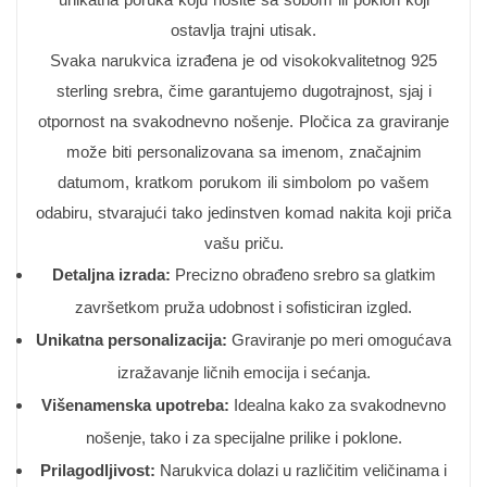
ostavlja trajni utisak.
Svaka narukvica izrađena je od visokokvalitetnog 925
sterling srebra, čime garantujemo dugotrajnost, sjaj i
otpornost na svakodnevno nošenje. Pločica za graviranje
može biti personalizovana sa imenom, značajnim
datumom, kratkom porukom ili simbolom po vašem
odabiru, stvarajući tako jedinstven komad nakita koji priča
vašu priču.
Detaljna izrada:
Precizno obrađeno srebro sa glatkim
završetkom pruža udobnost i sofisticiran izgled.
Unikatna personalizacija:
Graviranje po meri omogućava
izražavanje ličnih emocija i sećanja.
Višenamenska upotreba:
Idealna kako za svakodnevno
nošenje, tako i za specijalne prilike i poklone.
Prilagodljivost:
Narukvica dolazi u različitim veličinama i