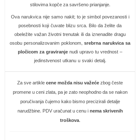
stilovima kopče za savršeno prianjanje.
Ova narukvica nije samo nakit; to je simbol povezanosti i
posebnosti koji čuvate blizu srca. Bilo da želite da
obeležite važan životni trenutak ili da iznenadite dragu
osobu personalizovanim poklonom,
srebrna narukvica sa
pločicom za graviranje
nudi upravo tu vrednost –
jedinstvenost utkanu u svaki detalj.
Za sve artikle
cene možda nisu važeće
zbog česte
promene u ceni zlata, pa je zato neophodno da se nakon
poručivanja čujemo kako bismo precizirali detalje
narudžbine. PDV uračunat u cenu i
nema skrivenih
troškova
.