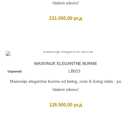
Vašem izboru!
231.000,00
рсд
MASIVNIJE ELEGANTNE BURME
LB023
Usporedi
Masivnije elegantne burme od belog, roze ili žutog zlata - po
Vašem izboru!
126.500,00
рсд