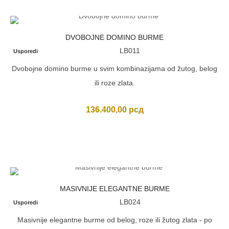
DVOBOJNE DOMINO BURME
LB011
Usporedi
Dvobojne domino burme u svim kombinazijama od žutog, belog
ili roze zlata.
136.400,00
рсд
MASIVNIJE ELEGANTNE BURME
LB024
Usporedi
Masivnije elegantne burme od belog, roze ili žutog zlata - po