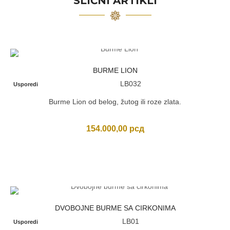
SLIČNI ARTIKLI
BURME LION
LB032
Usporedi
Burme Lion od belog, žutog ili roze zlata.
154.000,00
рсд
DVOBOJNE BURME SA CIRKONIMA
LB01
Usporedi