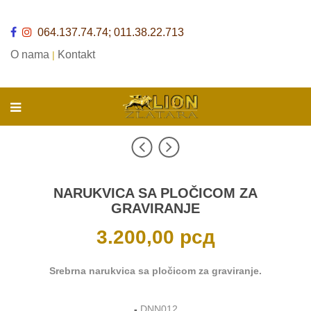
064.137.74.74; 011.38.22.713
O nama
Kontakt
|
NARUKVICA SA PLOČICOM ZA
GRAVIRANJE
3.200,00
рсд
Srebrna narukvica sa pločicom za graviranje.
-
DNN012