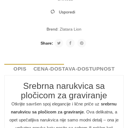
Usporedi
Brend:
Zlatara Lion
Share:
OPIS
CENA-DOSTAVA-DOSTUPNOST
Srebrna narukvica sa
pločicom za graviranje
Otkrijte savršen spoj elegancije i lične priče uz
srebrnu
narukvicu sa pločicom za graviranje
. Ova delikatna, a
opet upečatljiva narukvica nije samo modni detalj – ona je
unikatna poruka koju nosite sa sobom ili poklon koji