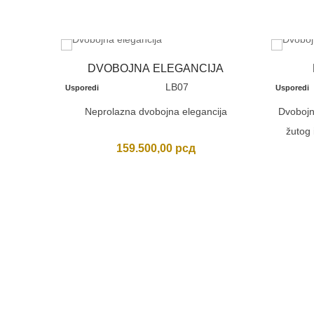
DVOBOJNA ELEGANCIJA
LB07
Usporedi
Usporedi
Neprolazna dvobojna elegancija
Dvobojn
žutog 
159.500,00
рсд