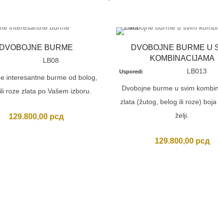
DVOBOJNE BURME
DVOBOJNE BURME U 
KOMBINACIJAMA
LB08
LB013
Usporedi
e interesantne burme od bolog,
Dvobojne burme u svim kombi
ili roze zlata po Vašem izboru.
zlata (žutog, belog ili roze) boj
želji.
129.800,00
рсд
129.800,00
рсд