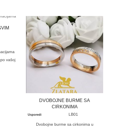
SVIM
nacijama
a po vašoj
DVOBOJNE BURME SA
ELEG
CIRKONIMA
Usporedi
LB01
Usporedi
Elegant
Dvobojne burme sa cirkonima u
belog, 