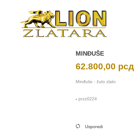
MINĐUŠE
62.800,00
рсд
Minđuše - žuto zlato
-
przz0224
Usporedi