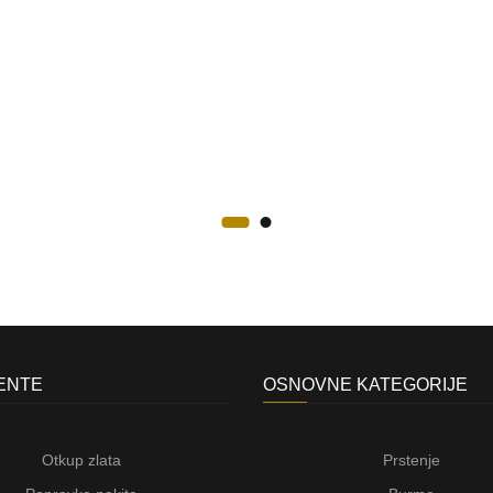
JENTE
OSNOVNE KATEGORIJE
Otkup zlata
Prstenje