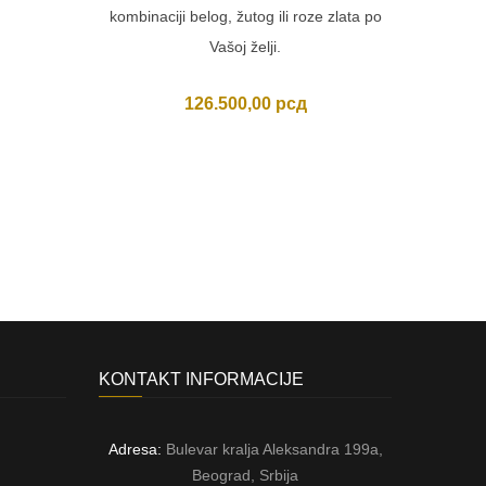
kombinaciji belog, žutog ili roze zlata po
Vašoj želji.
126.500,00
рсд
KONTAKT INFORMACIJE
Adresa:
Bulevar kralja Aleksandra 199a,
Beograd, Srbija