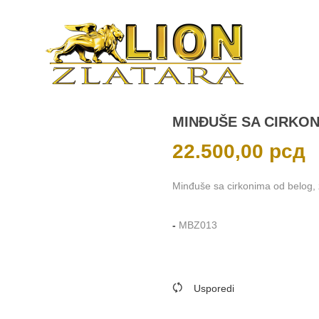
MINĐUŠE SA CIRKO
22.500,00
рсд
Minđuše sa cirkonima od belog, žu
-
MBZ013
Usporedi