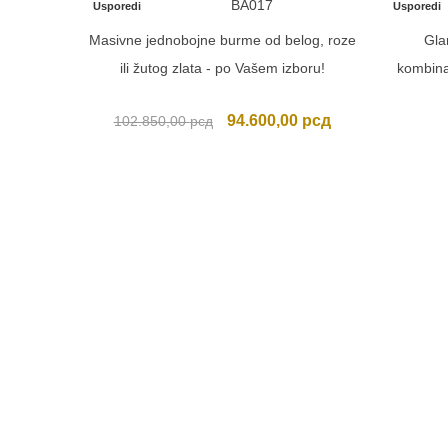
BA017
Usporedi
Usporedi
Masivne jednobojne burme od belog, roze
Gla
ili žutog zlata - po Vašem izboru!
kombinac
Originalna
Trenutna
94.600,00
рсд
102.850,00
рсд
cena
cena
je
je:
bila:
94.600,00 рсд.
102.850,00 рсд.