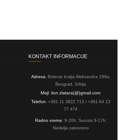
KONTAKT INFORMACIJE
Adresa:
Bulevar kralja Aleksandra 199a,
Beograd, Srbija
Mejl: lion.zlatara(@)gmail.com
Telefon:
+381 11 3822 713 / +381 64 13
77 474
Radno vreme:
9-20h; Sunota 9-17h;
Nedelja zatvoreno