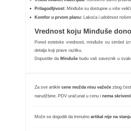
Prilagodljivost:
Minđuše su dostupne u više veličin
Komfor u prvom planu:
Lakoća i udobnost nošenja
Vrednost koju Minđuše dono
Pored estetske vrednosti, minđuše su simbol izra
detalja koji prave razliku.
Dopustite da
Minđuše
budu vaš saveznik u svakod
Za sve artikle
cene možda nisu važeće
zbog česte
narudžbine. PDV uračunat u cenu i
nema skriveni
Može se dogoditi da trenutno
artikal nije na stanj