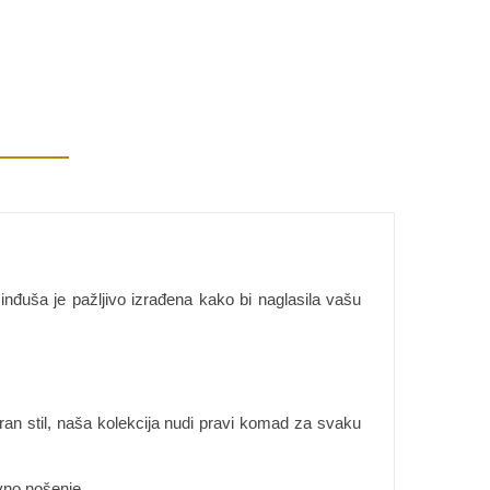
inđuša je pažljivo izrađena kako bi naglasila vašu
eran stil, naša kolekcija nudi pravi komad za svaku
vno nošenje.