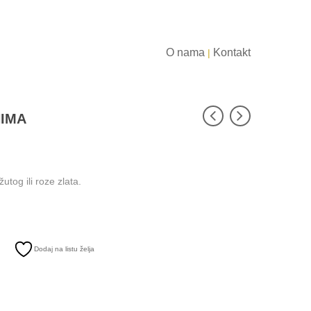
O nama
Kontakt
|
NIMA
tog ili roze zlata.
Dodaj na listu želja