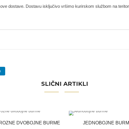
kove dostave. Dostavu isključivo vršimo kurirskom službom na teritorij
n
SLIČNI ARTIKLI
ROZNE DVOBOJNE BURME
JEDNOBOJNE BUR