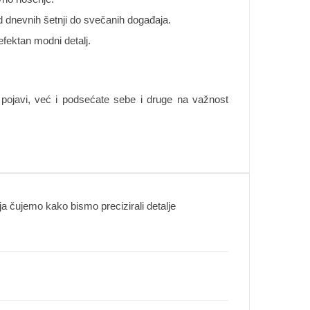
d dnevnih šetnji do svečanih događaja.
fektan modni detalj.
j pojavi, već i podsećate sebe i druge na važnost
 čujemo kako bismo precizirali detalje