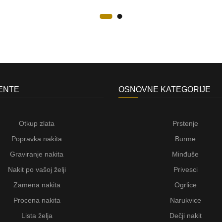
JENTE
OSNOVNE KATEGORIJE
Otkup zlata
Prstenje
Popravka nakita
Burme
Graviranje nakita
Minđuše
Nakit po vašoj želji
Privesci
Zamena nakita
Ogrlice
Procena nakita
Narukvice
Lista želja
Dečji nakit