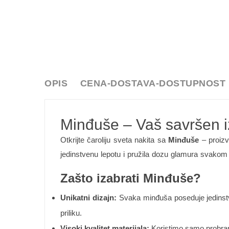
OPIS
CENA-DOSTAVA-DOSTUPNOST
Minđuše – Vaš savršen izb
Otkrijte čaroliju sveta nakita sa
Minđuše
– proizv
jedinstvenu lepotu i pružila dozu glamura svakom
Zašto izabrati Minđuše?
Unikatni dizajn:
Svaka minđuša poseduje jedinstven
priliku.
Visoki kvalitet materijala:
Koristimo samo probrane