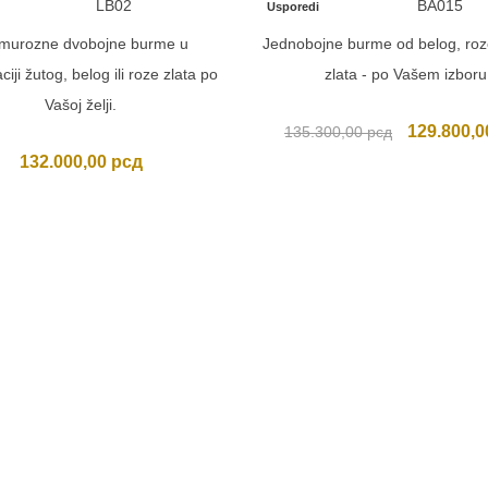
LB02
BA015
Usporedi
murozne dvobojne burme u
Jednobojne burme od belog, roze
iji žutog, belog ili roze zlata po
zlata - po Vašem izboru
Vašoj želji.
Originalna
129.800,
135.300,00
рсд
cena
132.000,00
рсд
je
bila:
135.300,0