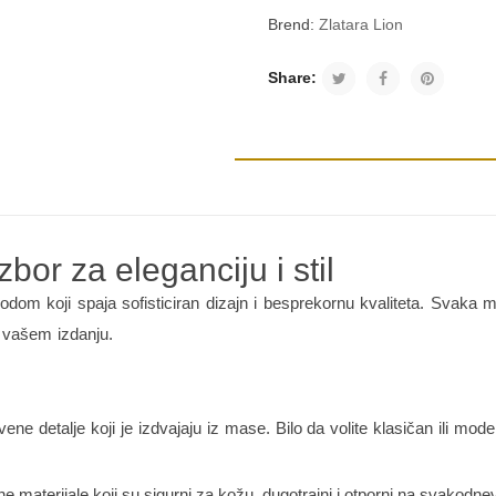
Brend:
Zlatara Lion
Share:
or za eleganciju i stil
odom koji spaja sofisticiran dizajn i besprekornu kvaliteta. Svaka m
 vašem izdanju.
e detalje koji je izdvajaju iz mase. Bilo da volite klasičan ili mod
 materijale koji su sigurni za kožu, dugotrajni i otporni na svakodne