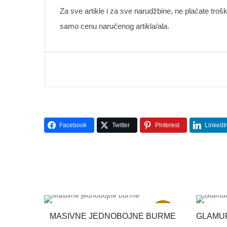
Za sve artikle i za sve narudžbine, ne plaćate troš
samo cenu naručenog artikla/ala.
Facebook
Twitter
Pinterest
LinkedI
Akcija
MASIVNE JEDNOBOJNE BURME
GLAMU