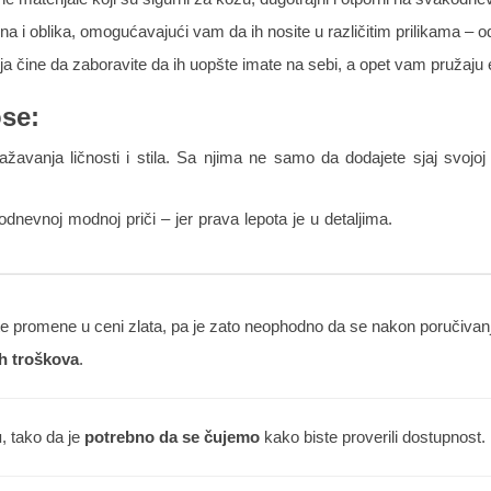
a i oblika, omogućavajući vam da ih nosite u različitim prilikama – o
 čine da zaboravite da ih uopšte imate na sebi, a opet vam pružaju e
se:
žavanja ličnosti i stila. Sa njima ne samo da dodajete sjaj svojo
nevnoj modnoj priči – jer prava lepota je u detaljima.
 promene u ceni zlata, pa je zato neophodno da se nakon poručivanja
h troškova
.
u
, tako da je
potrebno da se čujemo
kako biste proverili dostupnost.