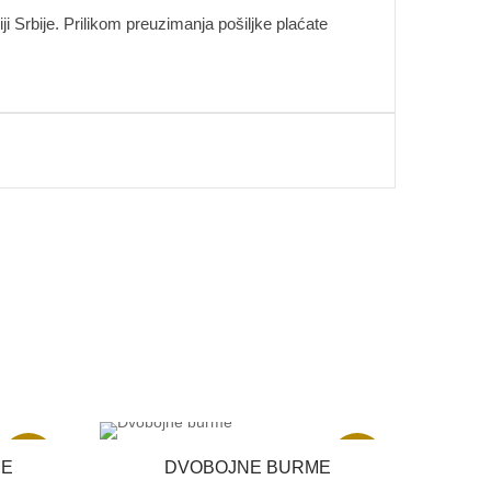
i Srbije. Prilikom preuzimanja pošiljke plaćate
Akcija
Akcija
ME
DVOBOJNE BURME