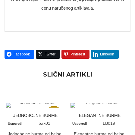
cenu naručenog artikla/ala.
Facebook
Twitter
Pinterest
LinkedIn
SLIČNI ARTIKLI
Akcija
JEDNOBOJNE BURME
ELEGANTNE BURME
bak01
LB019
Usporedi
Usporedi
Jednobojne burme od belog,
Elegantne burme od belog,