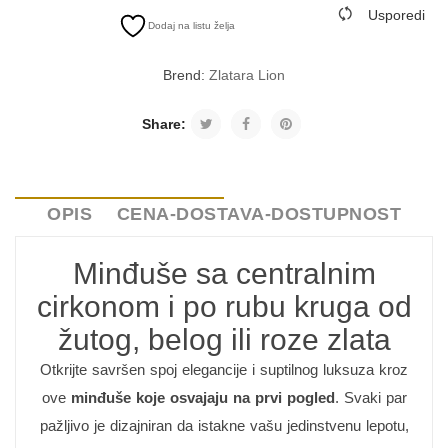
Usporedi
Dodaj na listu želja
Brend:
Zlatara Lion
Share:
OPIS
CENA-DOSTAVA-DOSTUPNOST
Minđuše sa centralnim
cirkonom i po rubu kruga od
žutog, belog ili roze zlata
Otkrijte savršen spoj elegancije i suptilnog luksuza kroz
ove
minđuše koje osvajaju na prvi pogled
. Svaki par
pažljivo je dizajniran da istakne vašu jedinstvenu lepotu,