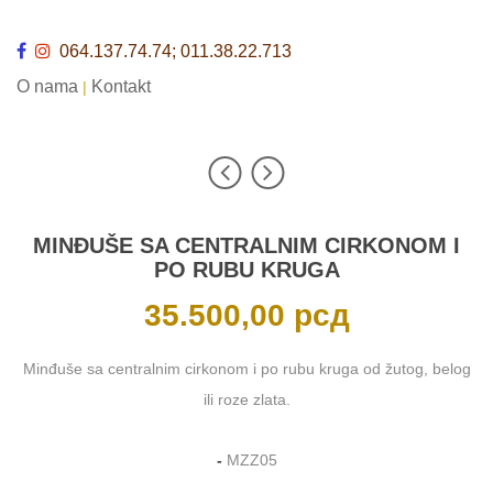
064.137.74.74; 011.38.22.713
O nama
Kontakt
|
MINĐUŠE SA CENTRALNIM CIRKONOM I
PO RUBU KRUGA
35.500,00
рсд
Minđuše sa centralnim cirkonom i po rubu kruga od žutog, belog
ili roze zlata.
-
MZZ05