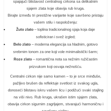
spajajući blistavost centralnog cirkona sa delikatnim
sjajem zlata koje obavija rub kruga.
Birajte između tri prestižne varijante koje savršeno pristaju
vašem stilu i raspoloženju:
Žuto zlato
– toplina tradicionalnog sjaja koja daje
sofisticiran i svež izgled;
Belo zlato
– moderna elegancija sa hladnim, gotovo
srebrnim tonom za one koji vole minimalistički šarm;
Roze zlato
– romantična nota sa nežnim ružičastim
prizvukom koji osvaja nežnošću.
Centralni cirkon nije samo kamen – to je srce minđuše,
pažljivo brušen da reflektuje svetlost iz svakog ugla,
donoseći blistavu iskru vašem licu i podižući svaki stajling
na viši nivo. Rub kruga, ukrašen istim sjajem zlata,
obavija cirkon sigurnim zagrljajem, stvarajući harmoničnu i
savršenu cjelinu.