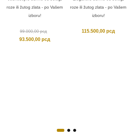
roze ili žutog zlata - po Vašem
roze ili žutog zlata - po Vašem
izboru!
izboru!
Originalna
115.500,00
рсд
99.000,00
рсд
cena
Trenutna
93.500,00
рсд
je
cena
bila:
je:
99.000,00 рсд.
93.500,00 рсд.