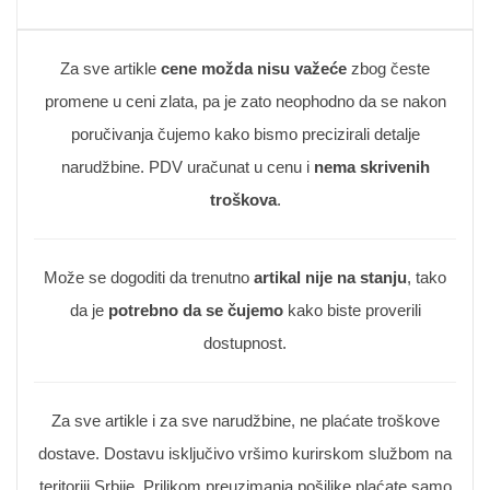
Za sve artikle
cene možda nisu važeće
zbog česte
promene u ceni zlata, pa je zato neophodno da se nakon
poručivanja čujemo kako bismo precizirali detalje
narudžbine. PDV uračunat u cenu i
nema skrivenih
troškova
.
Može se dogoditi da trenutno
artikal nije na stanju
, tako
da je
potrebno da se čujemo
kako biste proverili
dostupnost.
Za sve artikle i za sve narudžbine, ne plaćate troškove
dostave. Dostavu isključivo vršimo kurirskom službom na
teritoriji Srbije. Prilikom preuzimanja pošiljke plaćate samo