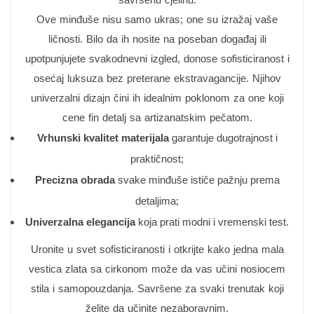
Ove minđuše nisu samo ukras; one su izražaj vaše
ličnosti. Bilo da ih nosite na poseban događaj ili
upotpunjujete svakodnevni izgled, donose sofisticiranost i
osećaj luksuza bez preterane ekstravagancije. Njihov
univerzalni dizajn čini ih idealnim poklonom za one koji
cene fin detalj sa artizanatskim pečatom.
Vrhunski kvalitet materijala
garantuje dugotrajnost i
praktičnost;
Precizna obrada
svake minđuše ističe pažnju prema
detaljima;
Univerzalna elegancija
koja prati modni i vremenski test.
Uronite u svet sofisticiranosti i otkrijte kako jedna mala
vestica zlata sa cirkonom može da vas učini nosiocem
stila i samopouzdanja. Savršene za svaki trenutak koji
želite da učinite nezaboravnim.