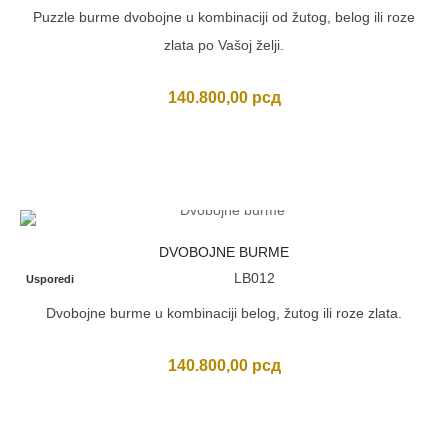
Puzzle burme dvobojne u kombinaciji od žutog, belog ili roze
zlata po Vašoj želji.
140.800,00
рсд
DVOBOJNE BURME
LB012
Usporedi
Dvobojne burme u kombinaciji belog, žutog ili roze zlata.
140.800,00
рсд