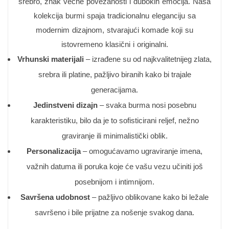
srebro, znak večne povezanosti i dubokih emocija. Naša
kolekcija burmi spaja tradicionalnu eleganciju sa
modernim dizajnom, stvarajući komade koji su
istovremeno klasični i originalni.
Vrhunski materijali
– izrađene su od najkvalitetnijeg zlata,
srebra ili platine, pažljivo biranih kako bi trajale
generacijama.
Jedinstveni dizajn
– svaka burma nosi posebnu
karakteristiku, bilo da je to sofisticirani reljef, nežno
graviranje ili minimalistički oblik.
Personalizacija
– omogućavamo ugraviranje imena,
važnih datuma ili poruka koje će vašu vezu učiniti još
posebnijom i intimnijom.
Savršena udobnost
– pažljivo oblikovane kako bi ležale
savršeno i bile prijatne za nošenje svakog dana.