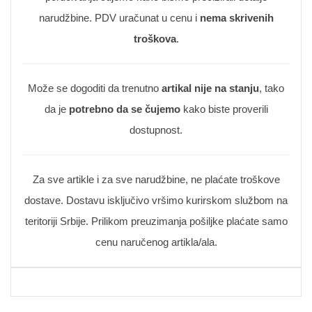
narudžbine. PDV uračunat u cenu i
nema skrivenih
troškova
.
Može se dogoditi da trenutno
artikal nije na stanju
, tako
da je
potrebno da se čujemo
kako biste proverili
dostupnost.
Za sve artikle i za sve narudžbine, ne plaćate troškove
dostave. Dostavu isključivo vršimo kurirskom službom na
teritoriji Srbije. Prilikom preuzimanja pošiljke plaćate samo
cenu naručenog artikla/ala.