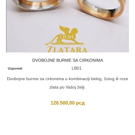
DVOBOJNE BURME SA CIRKONIMA
LB01
Usporedi
Dvobojne burme sa cirkonima u kombinaciji belog, žutog ili roze
zlata po Vašoj želji.
126.500,00
рсд