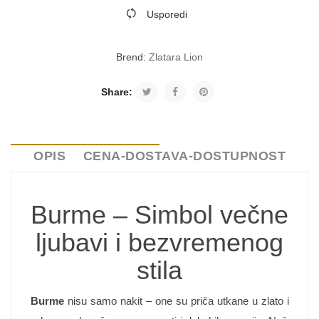
Usporedi
Brend:
Zlatara Lion
Share:
OPIS
CENA-DOSTAVA-DOSTUPNOST
Burme – Simbol večne
ljubavi i bezvremenog
stila
Burme
nisu samo nakit – one su priča utkane u zlato i