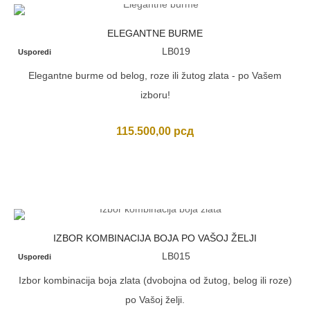
ELEGANTNE BURME
LB019
Usporedi
Elegantne burme od belog, roze ili žutog zlata - po Vašem
izboru!
115.500,00
рсд
IZBOR KOMBINACIJA BOJA PO VAŠOJ ŽELJI
LB015
Usporedi
Izbor kombinacija boja zlata (dvobojna od žutog, belog ili roze)
po Vašoj želji.