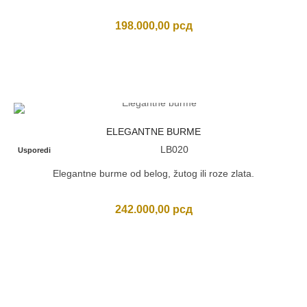
198.000,00
рсд
ELEGANTNE BURME
LB020
Usporedi
Elegantne burme od belog, žutog ili roze zlata.
242.000,00
рсд