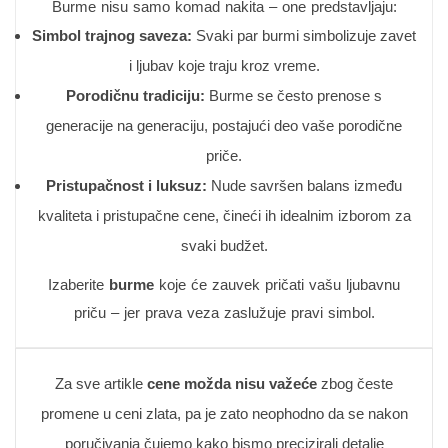
Burme nisu samo komad nakita – one predstavljaju:
Simbol trajnog saveza:
Svaki par burmi simbolizuje zavet
i ljubav koje traju kroz vreme.
Porodičnu tradiciju:
Burme se često prenose s
generacije na generaciju, postajući deo vaše porodične
priče.
Pristupačnost i luksuz:
Nude savršen balans između
kvaliteta i pristupačne cene, čineći ih idealnim izborom za
svaki budžet.
Izaberite
burme
koje će zauvek pričati vašu ljubavnu
priču – jer prava veza zaslužuje pravi simbol.
Za sve artikle
cene možda nisu važeće
zbog česte
promene u ceni zlata, pa je zato neophodno da se nakon
poručivanja čujemo kako bismo precizirali detalje