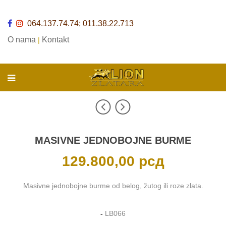
064.137.74.74; 011.38.22.713
O nama
Kontakt
|
MASIVNE JEDNOBOJNE BURME
129.800,00
рсд
Masivne jednobojne burme od belog, žutog ili roze zlata.
-
LB066