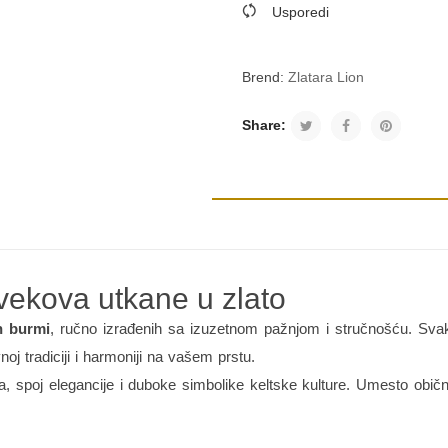
Usporedi
Brend:
Zlatara Lion
Share:
vekova utkane u zlato
h burmi
, ručno izrađenih sa izuzetnom pažnjom i stručnošću. Svaki 
noj tradiciji i harmoniji na vašem prstu.
spoj elegancije i duboke simbolike keltske kulture. Umesto obično