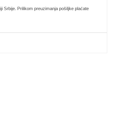
i Srbije. Prilikom preuzimanja pošiljke plaćate