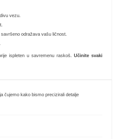
idivu vezu.
t.
oja savršeno odražava vašu ličnost.
.
torije ispleten u savremenu raskoš.
Učinite svaki
 čujemo kako bismo precizirali detalje