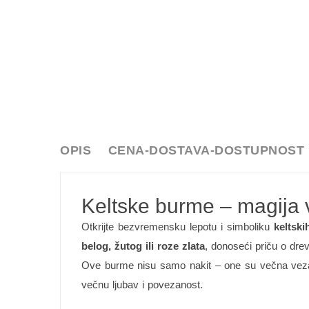
OPIS
CENA-DOSTAVA-DOSTUPNOST
Keltske burme – magija 
Otkrijte bezvremensku lepotu i simboliku
keltski
belog, žutog ili roze zlata
, donoseći priču o drev
Ove burme nisu samo nakit – one su večna veza, 
večnu ljubav i povezanost.