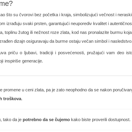
rme?
ao što su čvorovi bez početka i kraja, simbolizujući večnost i nerask
m izrađuju svaki prsten, garantujući neuporediv kvalitet i autentičnos
lata, toplinu žutog ili nežnost roze zlata, kod nas pronalazite burmu k
o izrađen dizajn osiguravaju da burme ostaju večan simbol i nasledstvo
a priču o ljubavi, tradiciji i posvećenosti, pružajući vam deo is
i inspiriše generacije.
 promene u ceni zlata, pa je zato neophodno da se nakon poručivanja
h troškova
.
u
, tako da je
potrebno da se čujemo
kako biste proverili dostupnost.