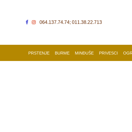
064.137.74.74; 011.38.22.713
PRSTENJE
BURME
MINĐUŠE
PRIVESCI
OGR