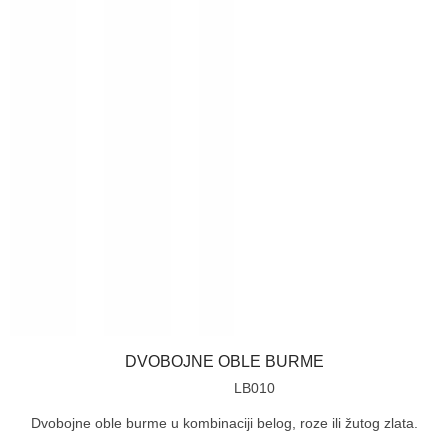
DVOBOJNE OBLE BURME
LB010
Dvobojne oble burme u kombinaciji belog, roze ili žutog zlata.