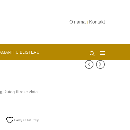
O nama
Kontakt
|
AMANTI U BLISTERU
, žutog ili roze zlata.
Dodaj na listu želja