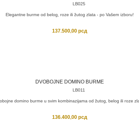
LB025
Elegantne burme od belog, roze ili žutog zlata - po Vašem izboru!
137.500,00
рсд
DVOBOJNE DOMINO BURME
LB011
obojne domino burme u svim kombinazijama od žutog, belog ili roze zla
136.400,00
рсд