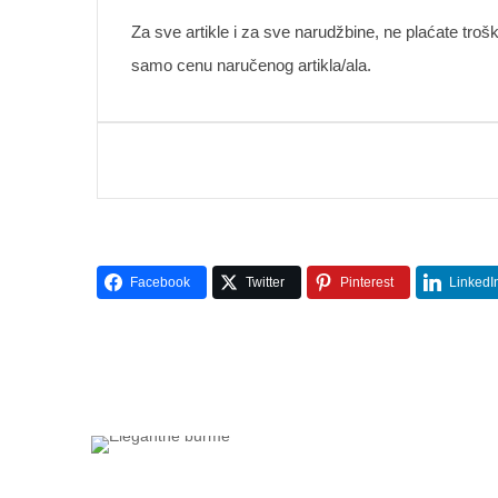
Za sve artikle i za sve narudžbine, ne plaćate troš
samo cenu naručenog artikla/ala.
Facebook
Twitter
Pinterest
LinkedI