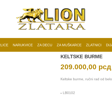
LICE
NARUKVICE
ZA DECU
ZA MUŠKARCE
ZLATNICI
DIJ
KELTSKE BURME
209.000,00
рсд
Keltske burme, ručni rad od belog
-
LB0102