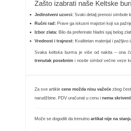
Zašto izabrati naše Keltske bu
Jedinstveni uzorci:
Svaki detalj prenosi simbole k
Ručni rad:
Prave ga iskusni majstori koji sa pažnjo
Izbor zlata:
Bilo da preferirate hladni sjaj belog z
Vrednost i trajnost:
Kvalitetan materijal i pažljiv
Svaka keltska burma je više od nakita – ona čuv
trenutak posebnim
i nosite simbol večne veze koj
Za sve artikle
cene možda nisu važeće
zbog česte
narudžbine. PDV uračunat u cenu i
nema skriveni
Može se dogoditi da trenutno
artikal nije na stanj