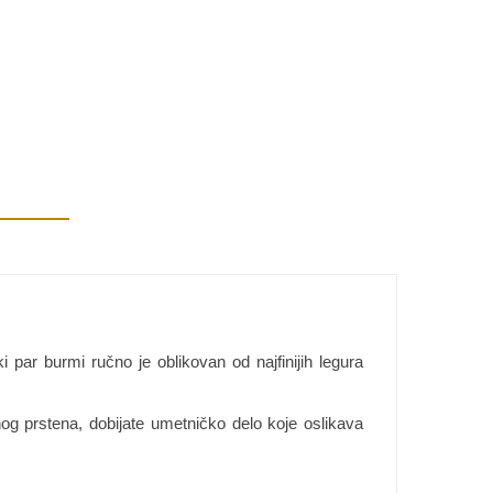
par burmi ručno je oblikovan od najfinijih legura
g prstena, dobijate umetničko delo koje oslikava