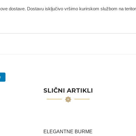
kove dostave. Dostavu isključivo vršimo kurirskom službom na teritorij
n
SLIČNI ARTIKLI
ELEGANTNE BURME