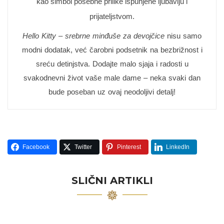
kao simbol posebne prilike ispunjene ljubavlju i
prijateljstvom.
Hello Kitty – srebrne minđuše za devojčice
nisu samo
modni dodatak, već čarobni podsetnik na bezbrižnost i
sreću detinjstva. Dodajte malo sjaja i radosti u
svakodnevni život vaše male dame – neka svaki dan
bude poseban uz ovaj neodoljivi detalj!
Facebook
Twitter
Pinterest
LinkedIn
SLIČNI ARTIKLI