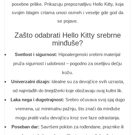
posebne prilike. Prikazuju prepoznatljivu Hello Kitty, koja
svojim blagim crtama unosi osmeh i veselje gde god da
se pojave.
Zašto odabrati Hello Kitty srebrne
minđuše?
Svetlost i sigurnost:
Hipoalergenski srebrni materijal
pruža sigurnost i udobnost – pogodno za osetljivu dečju
kožu.
Univerzalni dizajn:
Idealne su za devojčice svih uzrasta,
od najmlađih do tinejdžerki koje obožavaju ovaj kultni lik.
Laka nega i dugotrajnost:
Srebro očuvava svoj sjaj dugo
vremena, uz minimalnu pažnju, što znači da minđuše
mogu pratiti vašu devojčicu kroz sve faze odrastanja.
Poseban dar:
Savršeni poklon za rođendane, praznike ili