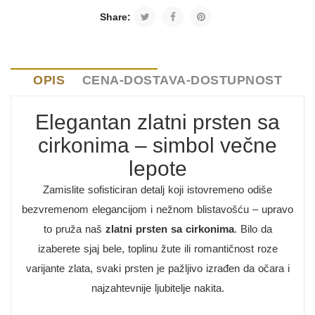
Share:
OPIS
CENA-DOSTAVA-DOSTUPNOST
Elegantan zlatni prsten sa
cirkonima – simbol večne
lepote
Zamislite sofisticiran detalj koji istovremeno odiše
bezvremenom elegancijom i nežnom blistavošću – upravo
to pruža naš
zlatni prsten sa cirkonima
. Bilo da
izaberete sjaj bele, toplinu žute ili romantičnost roze
varijante zlata, svaki prsten je pažljivo izrađen da očara i
najzahtevnije ljubitelje nakita.