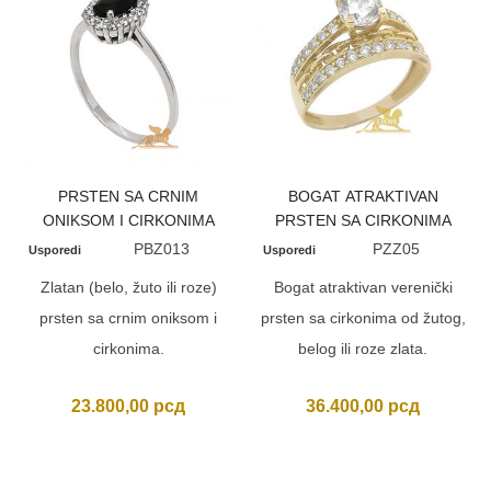
PRSTEN SA CRNIM
BOGAT ATRAKTIVAN
ONIKSOM I CIRKONIMA
PRSTEN SA CIRKONIMA
PBZ013
PZZ05
Usporedi
Usporedi
Zlatan (belo, žuto ili roze)
Bogat atraktivan verenički
prsten sa crnim oniksom i
prsten sa cirkonima od žutog,
cirkonima.
belog ili roze zlata.
23.800,00
рсд
36.400,00
рсд