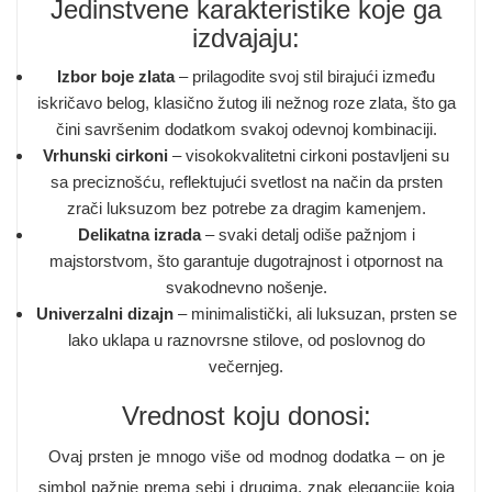
Jedinstvene karakteristike koje ga
izdvajaju:
Izbor boje zlata
– prilagodite svoj stil birajući između
iskričavo belog, klasično žutog ili nežnog roze zlata, što ga
čini savršenim dodatkom svakoj odevnoj kombinaciji.
Vrhunski cirkoni
– visokokvalitetni cirkoni postavljeni su
sa preciznošću, reflektujući svetlost na način da prsten
zrači luksuzom bez potrebe za dragim kamenjem.
Delikatna izrada
– svaki detalj odiše pažnjom i
majstorstvom, što garantuje dugotrajnost i otpornost na
svakodnevno nošenje.
Univerzalni dizajn
– minimalistički, ali luksuzan, prsten se
lako uklapa u raznovrsne stilove, od poslovnog do
večernjeg.
Vrednost koju donosi:
Ovaj prsten je mnogo više od modnog dodatka – on je
simbol pažnje prema sebi i drugima, znak elegancije koja