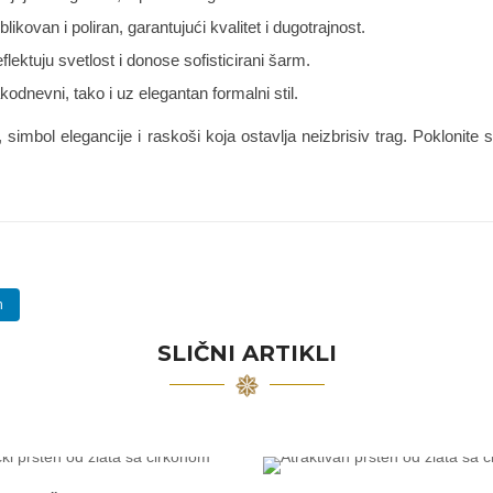
kovan i poliran, garantujući kvalitet i dugotrajnost.
eflektuju svetlost i donose sofisticirani šarm.
odnevni, tako i uz elegantan formalni stil.
, simbol elegancije i raskoši koja ostavlja neizbrisiv trag. Poklonite s
n
SLIČNI ARTIKLI