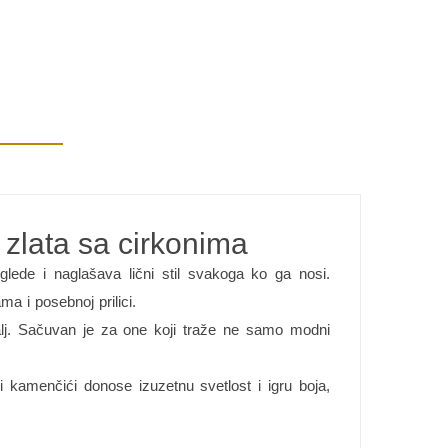
 zlata sa cirkonima
glede i naglašava lični stil svakoga ko ga nosi.
a i posebnoj prilici.
talj. Sačuvan je za one koji traže ne samo modni
ki kamenčići donose izuzetnu svetlost i igru boja,