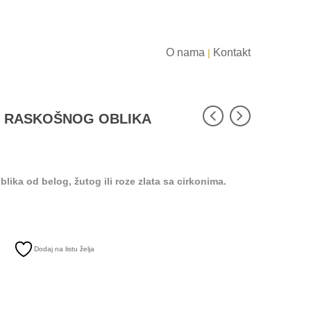
O nama
Kontakt
|
 RASKOŠNOG OBLIKA
ika od belog, žutog ili roze zlata sa cirkonima.
Dodaj na listu želja