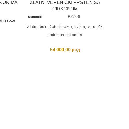
RKONIMA
ZLATNI VERENIČKI PRSTEN SA
CIRKONOM
PZZ06
Usporedi
 ili roze
Zlatni (belo, žuto ili roze), uvijen, verenički
prsten sa cirkonom.
54.000,00
рсд
BOGAT
Usporedi
Bogat
cirkoni