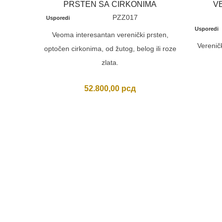
PRSTEN SA CIRKONIMA
V
PZZ017
Usporedi
Usporedi
Veoma interesantan verenički prsten,
Vereničk
optočen cirkonima, od žutog, belog ili roze
zlata.
52.800,00
рсд