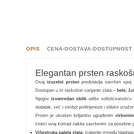
OPIS
CENA-DOSTAVA-DOSTUPNOST
Elegantan prsten raskošn
Ovaj
izuzetni prsten
predstavlja savršen spoj t
Dostupan u tri raskošne varijante zlata –
bele, žu
Njegov
izvanredan oblik
odiše sofisticiranošću 
dodatak, već i simbol prefinjenosti i stilske izražen
Prsten je ukrašen briljantno ugrađenim
cirkonim
čineći ovaj komad nakita savršenim za posebne pr
Višestruka paleta zlata:
izaberite između hladnog s