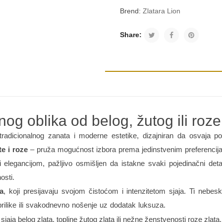
Brend:
Zlatara Lion
Share:
og oblika od belog, žutog ili roze
radicionalnog zanata i moderne estetike, dizajniran da osvaja po
te i roze
– pruža mogućnost izbora prema jedinstvenim preferencijam
i elegancijom, pažljivo osmišljen da istakne svaki pojedinačni de
osti.
a
, koji presijavaju svojom čistoćom i intenzitetom sjaja. Ti nebes
ilike ili svakodnevno nošenje uz dodatak luksuza.
jaja belog zlata, topline žutog zlata ili nežne ženstvenosti roze zlata.