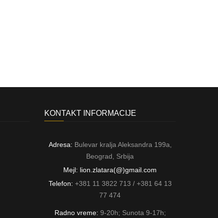
KONTAKT INFORMACIJE
Adresa:
Bulevar kralja Aleksandra 199a,
Beograd, Srbija
Mejl: lion.zlatara(@)gmail.com
Telefon:
+381 11 3822 713 / +381 64 13
77 474
Radno vreme:
9-20h; Sunota 9-17h;