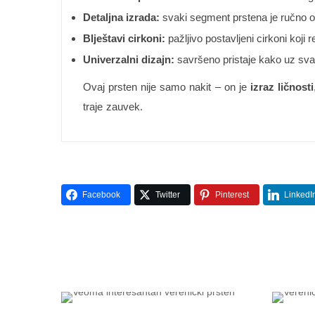
Detaljna izrada:
svaki segment prstena je ručno obli
Blještavi cirkoni:
pažljivo postavljeni cirkoni koji r
Univerzalni dizajn:
savršeno pristaje kako uz svak
Ovaj prsten nije samo nakit – on je
izraz ličnosti
traje zauvek.
Facebook
Twitter
Pinterest
LinkedI