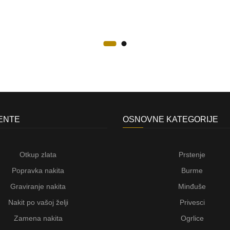
JENTE
OSNOVNE KATEGORIJE
Otkup zlata
Prstenje
Popravka nakita
Burme
Graviranje nakita
Minđuše
Nakit po vašoj želji
Privesci
Zamena nakita
Ogrlice