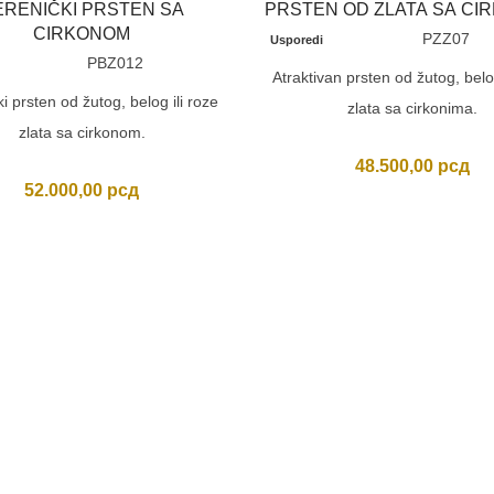
ERENIČKI PRSTEN SA
PRSTEN OD ZLATA SA CI
CIRKONOM
PZZ07
Usporedi
PBZ012
Atraktivan prsten od žutog, belog
i prsten od žutog, belog ili roze
zlata sa cirkonima.
zlata sa cirkonom.
48.500,00
рсд
52.000,00
рсд