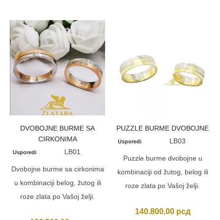
DVOBOJNE BURME SA
PUZZLE BURME DVOBOJNE
CIRKONIMA
LB03
Usporedi
LB01
Usporedi
Puzzle burme dvobojne u
Dvobojne burme sa cirkonima
kombinaciji od žutog, belog ili
u kombinaciji belog, žutog ili
roze zlata po Vašoj želji.
roze zlata po Vašoj želji.
140.800,00
рсд