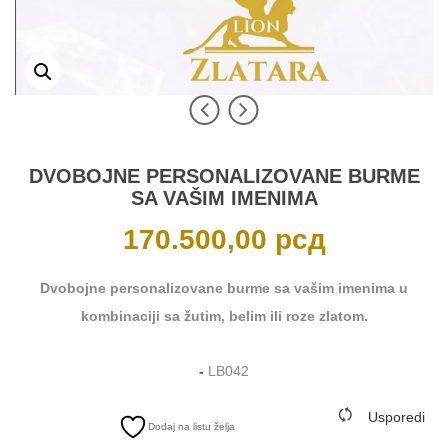
DVOBOJNE PERSONALIZOVANE BURME
SA VAŠIM IMENIMA
170.500,00
рсд
Dvobojne personalizovane burme sa vašim imenima u
kombinaciji sa žutim, belim ili roze zlatom.
-
LB042
Usporedi
Dodaj na listu želja