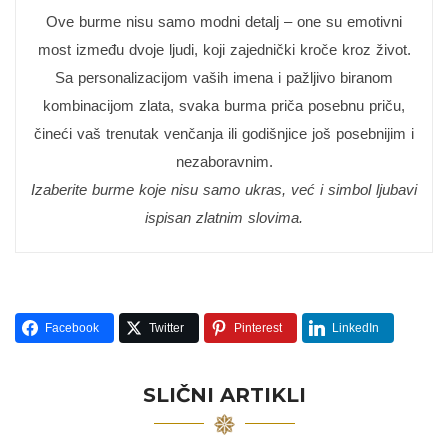
Ove burme nisu samo modni detalj – one su emotivni
most između dvoje ljudi, koji zajednički kroče kroz život.
Sa personalizacijom vaših imena i pažljivo biranom
kombinacijom zlata, svaka burma priča posebnu priču,
čineći vaš trenutak venčanja ili godišnjice još posebnijim i
nezaboravnim.
Izaberite burme koje nisu samo ukras, već i simbol ljubavi
ispisan zlatnim slovima.
Facebook
Twitter
Pinterest
LinkedIn
SLIČNI ARTIKLI