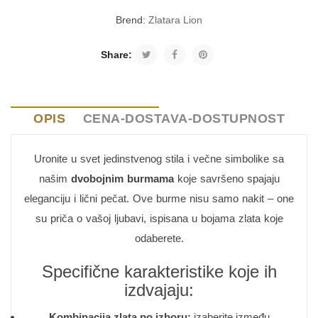
Brend:
Zlatara Lion
Share:
OPIS
CENA-DOSTAVA-DOSTUPNOST
Uronite u svet jedinstvenog stila i večne simbolike sa
našim
dvobojnim burmama
koje savršeno spajaju
eleganciju i lični pečat. Ove burme nisu samo nakit – one
su priča o vašoj ljubavi, ispisana u bojama zlata koje
odaberete.
Specifične karakteristike koje ih
izdvajaju:
Kombinacija zlata po izboru:
izaberite između