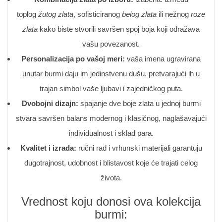
toplog
žutog zlata
, sofisticiranog
belog zlata
ili nežnog
roze
zlata
kako biste stvorili savršen spoj boja koji odražava
vašu povezanost.
Personalizacija po vašoj meri:
vaša imena ugravirana
unutar burmi daju im jedinstvenu dušu, pretvarajući ih u
trajan simbol vaše ljubavi i zajedničkog puta.
Dvobojni dizajn:
spajanje dve boje zlata u jednoj burmi
stvara savršen balans modernog i klasičnog, naglašavajući
individualnost i sklad para.
Kvalitet i izrada:
ručni rad i vrhunski materijali garantuju
dugotrajnost, udobnost i blistavost koje će trajati celog
života.
Vrednost koju donosi ova kolekcija
burmi: