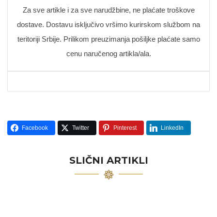
Za sve artikle i za sve narudžbine, ne plaćate troškove
dostave. Dostavu isključivo vršimo kurirskom službom na
teritoriji Srbije. Prilikom preuzimanja pošiljke plaćate samo
cenu naručenog artikla/ala.
Facebook
Twitter
Pinterest
LinkedIn
SLIČNI ARTIKLI