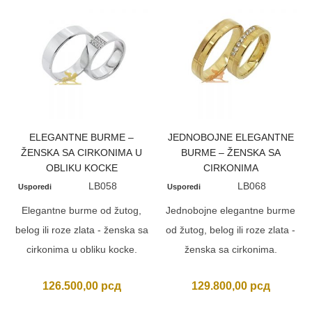
ELEGANTNE BURME –
JEDNOBOJNE ELEGANTNE
ŽENSKA SA CIRKONIMA U
BURME – ŽENSKA SA
OBLIKU KOCKE
CIRKONIMA
LB058
LB068
Usporedi
Usporedi
Elegantne burme od žutog,
Jednobojne elegantne burme
belog ili roze zlata - ženska sa
od žutog, belog ili roze zlata -
cirkonima u obliku kocke.
ženska sa cirkonima.
126.500,00
рсд
129.800,00
рсд