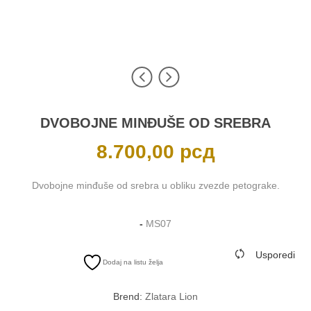
DVOBOJNE MINĐUŠE OD SREBRA
8.700,00
рсд
Dvobojne minđuše od srebra u obliku zvezde petograke.
-
MS07
Usporedi
Dodaj na listu želja
Brend:
Zlatara Lion