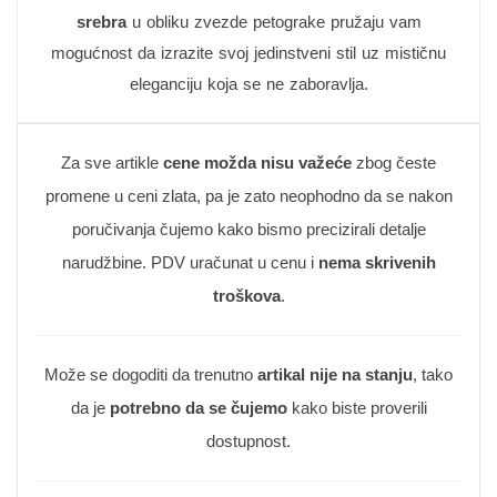
srebra
u obliku zvezde petograke pružaju vam
mogućnost da izrazite svoj jedinstveni stil uz mističnu
eleganciju koja se ne zaboravlja.
Za sve artikle
cene možda nisu važeće
zbog česte
promene u ceni zlata, pa je zato neophodno da se nakon
poručivanja čujemo kako bismo precizirali detalje
narudžbine. PDV uračunat u cenu i
nema skrivenih
troškova
.
Može se dogoditi da trenutno
artikal nije na stanju
, tako
da je
potrebno da se čujemo
kako biste proverili
dostupnost.