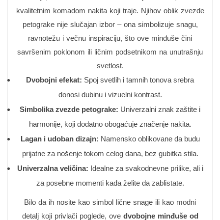
kvalitetnim komadom nakita koji traje. Njihov oblik zvezde
petograke nije slučajan izbor – ona simbolizuje snagu,
ravnotežu i večnu inspiraciju, što ove minđuše čini
savršenim poklonom ili ličnim podsetnikom na unutrašnju
svetlost.
Dvobojni efekat:
Spoj svetlih i tamnih tonova srebra
donosi dubinu i vizuelni kontrast.
Simbolika zvezde petograke:
Univerzalni znak zaštite i
harmonije, koji dodatno obogaćuje značenje nakita.
Lagan i udoban dizajn:
Namensko oblikovane da budu
prijatne za nošenje tokom celog dana, bez gubitka stila.
Univerzalna veličina:
Idealne za svakodnevne prilike, ali i
za posebne momenti kada želite da zablistate.
Bilo da ih nosite kao simbol lične snage ili kao modni
detalj koji privlači poglede, ove
dvobojne minđuše od