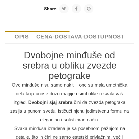
Share:
OPIS
CENA-DOSTAVA-DOSTUPNOST
Dvobojne minđuše od
srebra u obliku zvezde
petograke
Ove minđuše nisu samo nakit – one su mala umetnička
dela koja unose dozu magije i simbolike u svaki vaš
izgled.
Dvobojni sjaj srebra
čini da zvezda petograka
zasija u punom svetlu, ističući njenu jedinstvenu formu na
elegantan i sofisticiran način.
Svaka minđuša izrađena je sa posebnom pažnjom na
detalje, što ih čini ne samo estetski privlačnim, već i