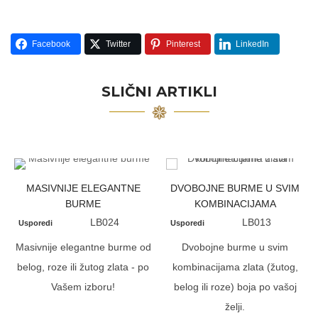
Facebook
Twitter
Pinterest
LinkedIn
SLIČNI ARTIKLI
MASIVNIJE ELEGANTNE
DVOBOJNE BURME U SVIM
BURME
KOMBINACIJAMA
LB024
LB013
Usporedi
Usporedi
Masivnije elegantne burme od
Dvobojne burme u svim
belog, roze ili žutog zlata - po
kombinacijama zlata (žutog,
Vašem izboru!
belog ili roze) boja po vašoj
želji.