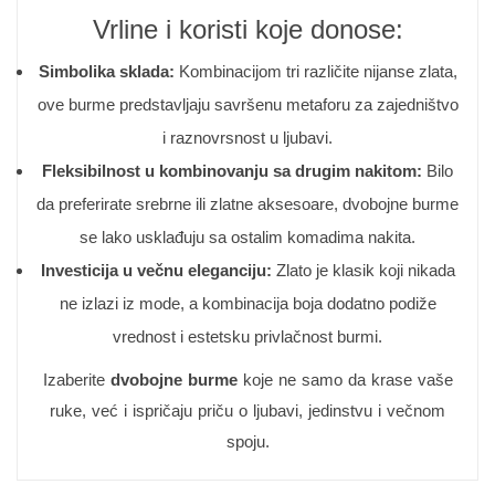
Vrline i koristi koje donose:
Simbolika sklada:
Kombinacijom tri različite nijanse zlata,
ove burme predstavljaju savršenu metaforu za zajedništvo
i raznovrsnost u ljubavi.
Fleksibilnost u kombinovanju sa drugim nakitom:
Bilo
da preferirate srebrne ili zlatne aksesoare, dvobojne burme
se lako usklađuju sa ostalim komadima nakita.
Investicija u večnu eleganciju:
Zlato je klasik koji nikada
ne izlazi iz mode, a kombinacija boja dodatno podiže
vrednost i estetsku privlačnost burmi.
Izaberite
dvobojne burme
koje ne samo da krase vaše
ruke, već i ispričaju priču o ljubavi, jedinstvu i večnom
spoju.