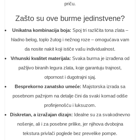
priču.
Zašto su ove burme jedinstvene?
Unikatna kombinacija boja:
Spoj tri različita tona zlata –
hladno belog, toplo žutog i nežnog roze – omogućava vam
da nosite nakit koji ističe vašu individualnost.
Vrhunski kvalitet materijala:
Svaka burma je izrađena od
pažljivo biranih legura zlata, koje garantuju trajnost,
otpornost i dugotrajni sjaj.
Besprekorno zanatsko umeće:
Majstorska izrada sa
posebnom pažnjom na detalje čini da svaki komad odiše
profinjenošću i luksuzom.
Diskretan, a izražajan dizajn:
Idealne su za svakodnevno
nošenje, ali i za posebne prilike, jer njihova dvobojna
tekstura privlači poglede bez prevelike pompe.