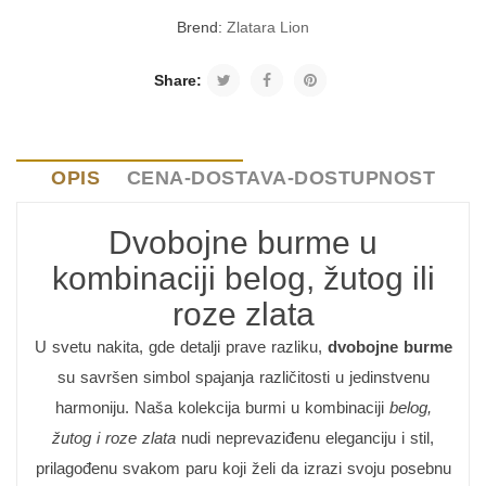
Brend:
Zlatara Lion
Share:
OPIS
CENA-DOSTAVA-DOSTUPNOST
Dvobojne burme u
kombinaciji belog, žutog ili
roze zlata
U svetu nakita, gde detalji prave razliku,
dvobojne burme
su savršen simbol spajanja različitosti u jedinstvenu
harmoniju. Naša kolekcija burmi u kombinaciji
belog,
žutog i roze zlata
nudi neprevaziđenu eleganciju i stil,
prilagođenu svakom paru koji želi da izrazi svoju posebnu