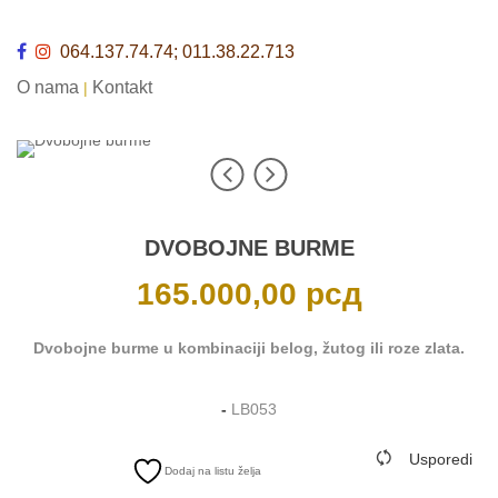
064.137.74.74; 011.38.22.713
O nama
Kontakt
|
DVOBOJNE BURME
165.000,00
рсд
Dvobojne burme u kombinaciji belog, žutog ili roze zlata.
-
LB053
Usporedi
Dodaj na listu želja