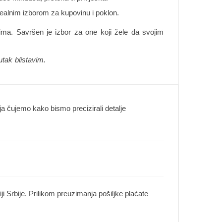
 idealnim izborom za kupovinu i poklon.
ima. Savršen je izbor za one koji žele da svojim
utak blistavim.
 čujemo kako bismo precizirali detalje
i Srbije. Prilikom preuzimanja pošiljke plaćate