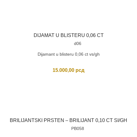
DIJAMAT U BLISTERU 0,06 CT
d06
Dijamant u blisteru 0,06 ct vs/gh
15.000,00
рсд
BRILIJANTSKI PRSTEN – BRILIJANT 0,10 CT SI/GH
PB058