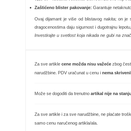
Zaštićeno blister pakovanje:
Garantuje netaknutost
Ovaj dijamant je više od blistavog nakita; on j
dragocenostima daju sigurnost i dugotrajnu lepotu, 
Investirajte u svetlost koja nikada ne gubi na znač
Za sve artikle
cene možda nisu važeće
zbog česte
narudžbine. PDV uračunat u cenu i
nema skriveni
Može se dogoditi da trenutno
artikal nije na stanj
Za sve artikle i za sve narudžbine, ne plaćate troš
samo cenu naručenog artikla/ala.