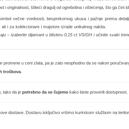
 i originalnost, štiteći dragulj od ogrebotina i oštećenja, što ga čini
e simbol večne vrednosti, besprekornog ukusa i pažnje prema detalj
ali i za kolekcionare i majstore izrade unikatnog nakita.
aju – izaberite dijamant u blisteru 0,15 ct VS/GH i učinite svaki tren
 promene u ceni zlata, pa je zato neophodno da se nakon poručivanja
h troškova
.
u
, tako da je
potrebno da se čujemo
kako biste proverili dostupnost.
kove dostave. Dostavu isključivo vršimo kurirskom službom na teritorij