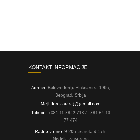
KONTAKT INFORMACIJE
Adresa:
Bulevar kralja Aleksandra 199a,
Beograd, Srbija
Mejl: lion.zlatara(@)gmail.com
Telefon:
+381 11 3822 713 / +381 64 13
77 474
Radno vreme:
9-20h; Sunota 9-17h;
Nedelja zatvoreno