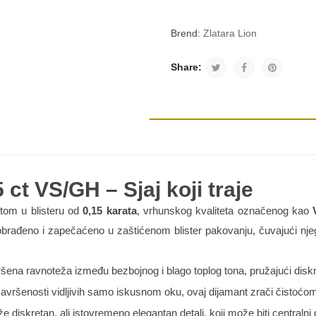
Brend:
Zlatara Lion
Share:
 ct VS/GH – Sjaj koji traje
ntom u blisteru od
0,15 karata
, vrhunskog kvaliteta označenog kao
 obrađeno i zapečaćeno u zaštićenom blister pakovanju, čuvajući njeg
ena ravnoteža između bezbojnog i blago toplog tona, pružajući diskretn
avršenosti vidljivih samo iskusnom oku, ovaj dijamant zrači čistoćo
e diskretan, ali istovremeno elegantan detalj, koji može biti centralni 