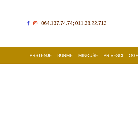
064.137.74.74; 011.38.22.713
PRSTENJE
BURME
MINĐUŠE
PRIVESCI
OGR