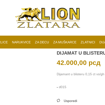
LICE
NARUKVICE
ZA DECU
ZA MUŠKARCE
ZLATNICI
DIJ
DIJAMAT U BLISTERU
42.000,00
рсд
Dijamant u blisteru 0,15 ct vs/gh
-
d015
Usporedi