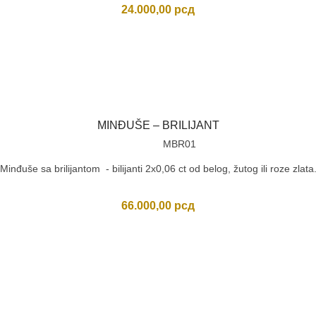
24.000,00
рсд
MINĐUŠE – BRILIJANT
MBR01
Minđuše sa brilijantom - bilijanti 2x0,06 ct od belog, žutog ili roze zlata
66.000,00
рсд