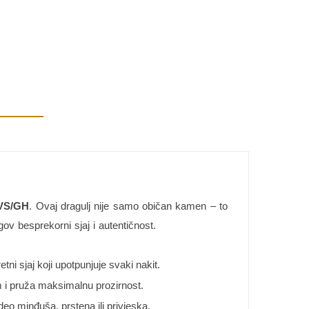
VS/GH
. Ovaj dragulj nije samo običan kamen – to
ov besprekorni sjaj i autentičnost.
i sjaj koji upotpunjuje svaki nakit.
m i pruža maksimalnu prozirnost.
deo minđuša, prstena ili privjeska.