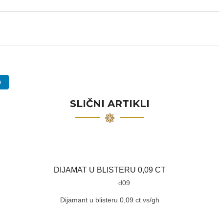
n
SLIČNI ARTIKLI
DIJAMAT U BLISTERU 0,09 CT
d09
Dijamant u blisteru 0,09 ct vs/gh