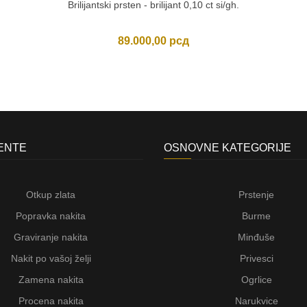
Brilijantski prsten - brilijant 0,10 ct si/gh.
89.000,00
рсд
JENTE
OSNOVNE KATEGORIJE
Otkup zlata
Prstenje
Popravka nakita
Burme
Graviranje nakita
Minđuše
Nakit po vašoj želji
Privesci
Zamena nakita
Ogrlice
Procena nakita
Narukvice