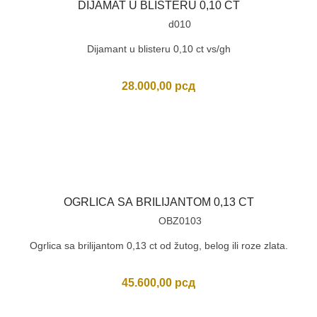
DIJAMAT U BLISTERU 0,10 CT
d010
Dijamant u blisteru 0,10 ct vs/gh
28.000,00
рсд
OGRLICA SA BRILIJANTOM 0,13 CT
OBZ0103
Ogrlica sa brilijantom 0,13 ct od žutog, belog ili roze zlata.
45.600,00
рсд