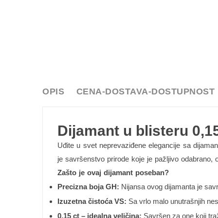
OPIS
CENA-DOSTAVA-DOSTUPNOST
Dijamant u blisteru 0,15
Uđite u svet neprevaziđene elegancije sa dijama
je savršenstvo prirode koje je pažljivo odabrano,
Zašto je ovaj dijamant poseban?
Precizna boja GH:
Nijansa ovog dijamanta je savrš
Izuzetna čistoća VS:
Sa vrlo malo unutrašnjih nes
0,15 ct – idealna veličina:
Savršen za one koji traž