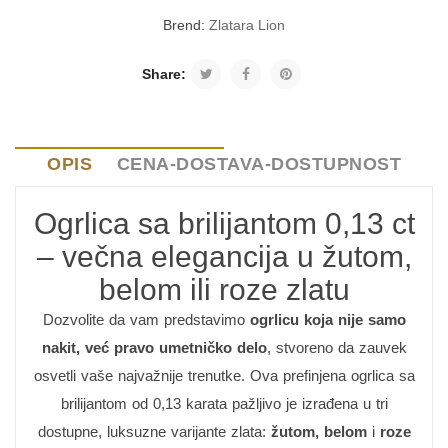
Brend:
Zlatara Lion
Share:
OPIS
CENA-DOSTAVA-DOSTUPNOST
Ogrlica sa brilijantom 0,13 ct
– večna elegancija u žutom,
belom ili roze zlatu
Dozvolite da vam predstavimo
ogrlicu koja nije samo
nakit, već pravo umetničko delo
, stvoreno da zauvek
osvetli vaše najvažnije trenutke. Ova prefinjena ogrlica sa
brilijantom od 0,13 karata pažljivo je izrađena u tri
dostupne, luksuzne varijante zlata:
žutom, belom
i
roze