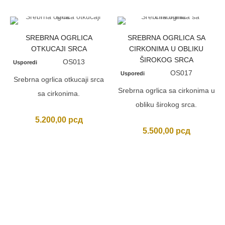
SREBRNA OGRLICA
SREBRNA OGRLICA SA
OTKUCAJI SRCA
CIRKONIMA U OBLIKU
ŠIROKOG SRCA
OS013
Usporedi
OS017
Usporedi
Srebrna ogrlica otkucaji srca
Srebrna ogrlica sa cirkonima u
sa cirkonima.
obliku širokog srca.
5.200,00
рсд
5.500,00
рсд