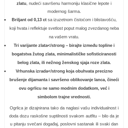
zlatu
, nudeći savršenu harmoniju klasične lepote i
modernog šarma.
Briljant od 0,13 ct
sa izuzetnom čistoćom i blistavošću,
koji hvata i reflektuje svetlost poput malog zvezdanog neba
na vašem vratu.
Tri varijante zlata</strong – birajte između topline i
bogatstva žutog zlata, minimalističke sofisticiranosti
belog zlata, ili nežnog ženskog sjaja roze zlata.
Vrhunska izrada</strong koja obuhvata precizno
brušenje dijamanta i savršeno oblikovanje lanca, čineći
ovu ogrlicu ne samo modnim dodatkom, već i
simbolom trajne vrednosti.
Ogrlica je dizajnirana tako da naglasi vašu individualnost i
doda dozu raskošne suptilnosti svakom autfitu – bilo da je
u pitanju svečani događaj, poslovni sastanak ili svaki dan