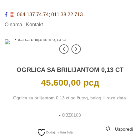
064.137.74.74; 011.38.22.713
O nama
Kontakt
|
OGRLICA SA BRILIJANTOM 0,13 CT
45.600,00
рсд
Ogrlica sa brilijantom 0,13 ct od žutog, belog ili roze zlata.
-
OBZ0103
Usporedi
Dodaj na listu želja