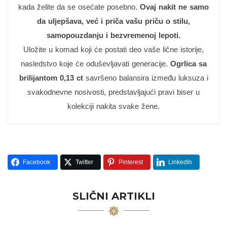
kada želite da se osećate posebno.
Ovaj nakit ne samo
da uljepšava, već i priča vašu priču o stilu,
samopouzdanju i bezvremenoj lepoti.
Uložite u komad koji će postati deo vaše lične istorije,
nasledstvo koje će oduševljavati generacije.
Ogrlica sa
brilijantom 0,13 ct
savršeno balansira između luksuza i
svakodnevne nosivosti, predstavljajući pravi biser u
kolekciji nakita svake žene.
Facebook
Twitter
Pinterest
LinkedIn
SLIČNI ARTIKLI