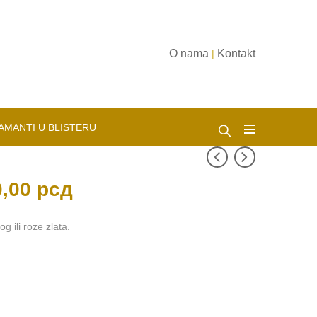
O nama
Kontakt
|
AMANTI U BLISTERU
0,00
рсд
Trenutna
cena
je:
115.500,00 рсд.
.
 ili roze zlata.