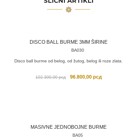
SLIČNI ARTIKLI
DISCO BALL BURME 3MM ŠIRINE
BA030
Disco ball burme od belog, od žutog, belog ili roze zlata.
Originalna
Trenutna
96.800,00
рсд
102.300,00
рсд
cena
cena
je
je:
bila:
96.800,00 рсд.
102.300,00 рсд.
MASIVNE JEDNOBOJNE BURME
BA05