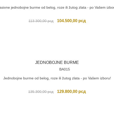
sivne jednobojne burme od belog, roze ili žutog zlata - po Vašem izbo
Originalna
Trenutna
104.500,00
рсд
113.300,00
рсд
cena
cena
je
je:
bila:
104.500,00 рсд
113.300,00 рсд.
JEDNOBOJNE BURME
BA015
Jednobojne burme od belog, roze ili žutog zlata - po Vašem izboru!
Originalna
Trenutna
129.800,00
рсд
135.300,00
рсд
cena
cena
je
je:
bila:
129.800,00 рсд