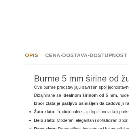
OPIS
CENA-DOSTAVA-DOSTUPNOST
Burme 5 mm širine od žut
Ove burme predstavljaju savršen spoj jednostavnos
Dizajnirane sa
idealnom širinom od 5 mm
, nude
Izbor zlata je pažljivo osmišljen da zadovolji ra
Žuto zlato:
Tradicionalni sjaj i topli tonovi koji po
Belo zlato:
Moderan, elegantan i sofisticiran izbor,
Roze zlato:
Romantičan, jedinstven i blago ružičast