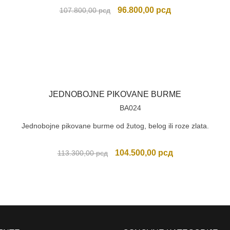
Originalna
Trenutna
96.800,00
рсд
107.800,00
рсд
cena
cena
je
je:
bila:
96.800,00 рсд.
107.800,00 рсд.
JEDNOBOJNE PIKOVANE BURME
BA024
Jednobojne pikovane burme od žutog, belog ili roze zlata.
Originalna
Trenutna
104.500,00
рсд
113.300,00
рсд
cena
cena
je
je:
bila:
104.500,00 рсд
113.300,00 рсд.