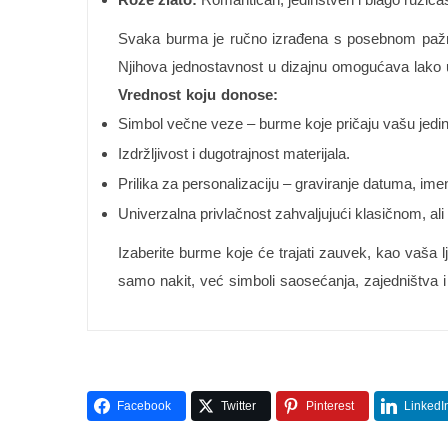
Svaka burma je ručno izrađena s posebnom pažnj
Njihova jednostavnost u dizajnu omogućava lako u
Vrednost koju donose:
Simbol večne veze – burme koje pričaju vašu jedin
Izdržljivost i dugotrajnost materijala.
Prilika za personalizaciju – graviranje datuma, ime
Univerzalna privlačnost zahvaljujući klasičnom, al
Izaberite burme koje će trajati zauvek, kao vaša lj
samo nakit, već simboli saosećanja, zajedništva i t
Facebook
Twitter
Pinterest
LinkedI