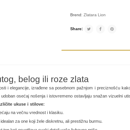
Brend:
Zlatara Lion
Share:
og, belog ili roze zlata
ti i elegancije, izrađene sa posebnom pažnjom i preciznošću kako bi
 udoban osećaj nošenja i istovremeno ostavljaju snažan vizuelni uti
zličite ukuse i stilove:
dsećaju na večnu vrednost i klasiku.
 idealan za one koji žele diskretnu, ali prestižnu burmu.
 ton koji osvetljava svaki detalj vaše ljubavne priče.