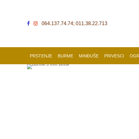
064.137.74.74; 011.38.22.713
PRSTENJE
BURME
MINĐUŠE
PRIVESCI
OGR