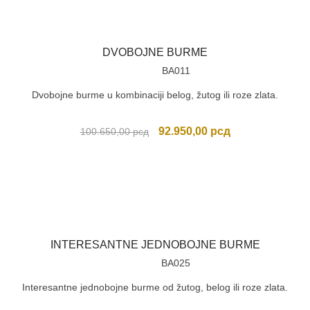
135.300,00 рсд.
DVOBOJNE BURME
BA011
Dvobojne burme u kombinaciji belog, žutog ili roze zlata.
Originalna
Trenutna
92.950,00
рсд
100.650,00
рсд
cena
cena
je
je:
bila:
92.950,00 рсд.
100.650,00 рсд.
INTERESANTNE JEDNOBOJNE BURME
BA025
Interesantne jednobojne burme od žutog, belog ili roze zlata.