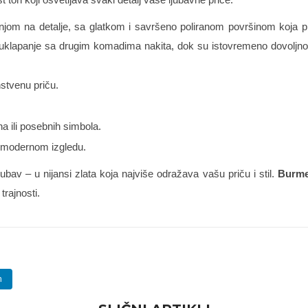
om na detalje, sa glatkom i savršeno poliranom površinom koja p
klapanje sa drugim komadima nakita, dok su istovremeno dovoljno up
stvenu priču.
na ili posebnih simbola.
i modernom izgledu.
ubav – u nijansi zlata koja najviše odražava vašu priču i stil.
Burme 
rajnosti.
n