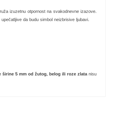
ruža izuzetnu otpornost na svakodnevne izazove.
ečatljive da budu simbol neizbrisive ljubavi.
širine 5 mm od žutog, belog ili roze zlata
nisu