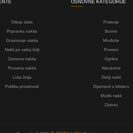
JENTE
OSNOVNE KATEGORIJE
Otkup zlata
Prstenje
Popravka nakita
Burme
Graviranje nakita
Minđuše
Nakit po vašoj želji
Privesci
Zamena nakita
Ogrlice
Procena nakita
Narukvice
Lista želja
Dečji nakit
Politika privatnosti
Dijamanti u blisteru
Muški nakit
Zlatnici