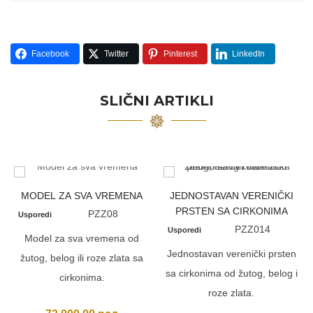
Facebook
Twitter
Pinterest
LinkedIn
SLIČNI ARTIKLI
MODEL ZA SVA VREMENA
JEDNOSTAVAN VERENIČKI
PRSTEN SA CIRKONIMA
PZZ08
Usporedi
PZZ014
Usporedi
Model za sva vremena od
Jednostavan verenički prsten
žutog, belog ili roze zlata sa
sa cirkonima od žutog, belog i
cirkonima.
roze zlata.