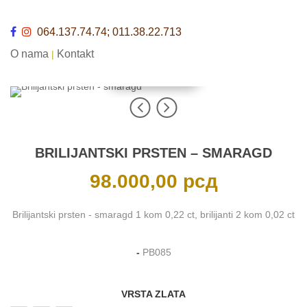
064.137.74.74; 011.38.22.713
O nama
Kontakt
|
VIEW IN 3D
BRILIJANTSKI PRSTEN – SMARAGD
98.000,00
рсд
Brilijantski prsten - smaragd 1 kom 0,22 ct, brilijanti 2 kom 0,02 ct
-
PB085
VRSTA ZLATA