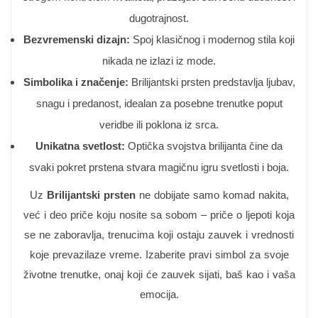
dugotrajnost.
Bezvremenski dizajn:
Spoj klasičnog i modernog stila koji
nikada ne izlazi iz mode.
Simbolika i značenje:
Brilijantski prsten predstavlja ljubav,
snagu i predanost, idealan za posebne trenutke poput
veridbe ili poklona iz srca.
Unikatna svetlost:
Optička svojstva brilijanta čine da
svaki pokret prstena stvara magičnu igru svetlosti i boja.
Uz
Brilijantski prsten
ne dobijate samo komad nakita,
već i deo priče koju nosite sa sobom – priče o ljepoti koja
se ne zaboravlja, trenucima koji ostaju zauvek i vrednosti
koje prevazilaze vreme. Izaberite pravi simbol za svoje
životne trenutke, onaj koji će zauvek sijati, baš kao i vaša
emocija.