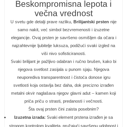
Beskompromisna lepota i
večna vrednost
U svetu gde detalji prave razliku,
Brilijantski prsten
nije
samo nakit, već simbol bezvremenosti i izuzetne
elegancije. Ovaj prsten je savršeno osmišljen da očara i
najzahtevnije ljubitelje luksuza, podižući svaki izgled na
viši nivo sofisticiranosti.
Svaki brilijant je pažljivo odabran i ručno brušen, kako bi
njegova svetlost zasijala u punom sjaju. Njegova
neuporediva transparentnost i čistoća donose igru
svetlosti koja ostavlja bez daha, dok precizno izrađen
metalni okvir naglašava njegov glavni adut – kamen koji
priča priču o strasti, predanosti i večnosti.
Šta ovaj prsten čini zaista posebnim?
Izuzetna izrada:
Svaki element prstena izrađen je sa
strogom kontrolom kvaliteta, pružajući savršenu udobnost i