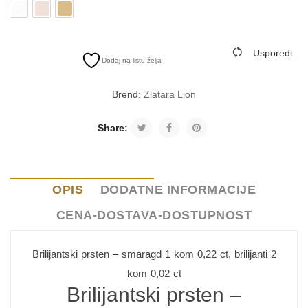
Belo zlato
Roze zlato
Žuto zlato
Usporedi
Dodaj na listu želja
Brend:
Zlatara Lion
Share:
OPIS
DODATNE INFORMACIJE
CENA-DOSTAVA-DOSTUPNOST
Brilijantski prsten – smaragd 1 kom 0,22 ct, brilijanti 2
kom 0,02 ct
Brilijantski prsten –