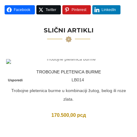
Facebook
Twitter
Pinterest
LinkedIn
SLIČNI ARTIKLI
TROBOJNE PLETENICA BURME
LB014
Usporedi
Trobojne pletenica burme u kombinaciji žutog, belog ili roze
zlata.
170.500,00
рсд