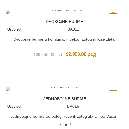
Akcija
DVOBOJNE BURME
BA011
Usporedi
Dvobojne burme u kombinaciji belog, žutog ili roze zlata.
Originalna
Trenutna
92.950,00
рсд
100.650,00
рсд
cena
cena
je
je:
bila:
92.950,00 рсд.
100.650,00 рсд.
Akcija
JEDNOBOJNE BURME
BA016
Usporedi
Jednobojne burme od belog, roze ili žutog zlata - po Vašem
izboru!