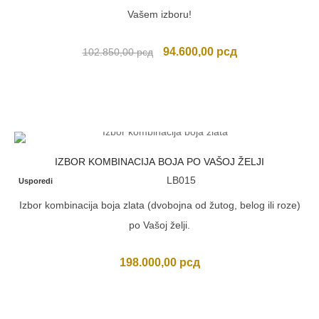
Vašem izboru!
Originalna
Trenutna
94.600,00
рсд
102.850,00
рсд
cena
cena
je
je:
bila:
94.600,00 рсд.
102.850,00 рсд.
IZBOR KOMBINACIJA BOJA PO VAŠOJ ŽELJI
LB015
Usporedi
Izbor kombinacija boja zlata (dvobojna od žutog, belog ili roze)
po Vašoj želji.
198.000,00
рсд