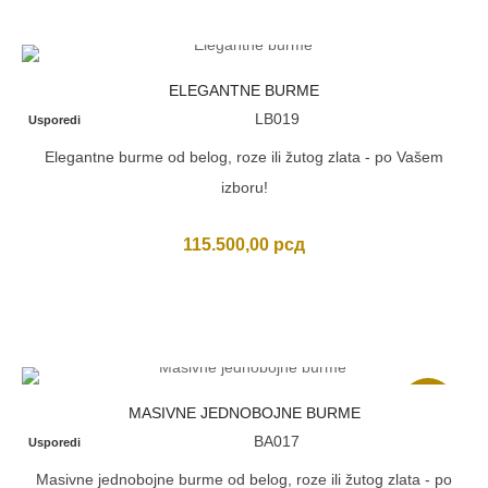
ELEGANTNE BURME
LB019
Usporedi
Elegantne burme od belog, roze ili žutog zlata - po Vašem
izboru!
115.500,00
рсд
Akcija
MASIVNE JEDNOBOJNE BURME
BA017
Usporedi
Masivne jednobojne burme od belog, roze ili žutog zlata - po