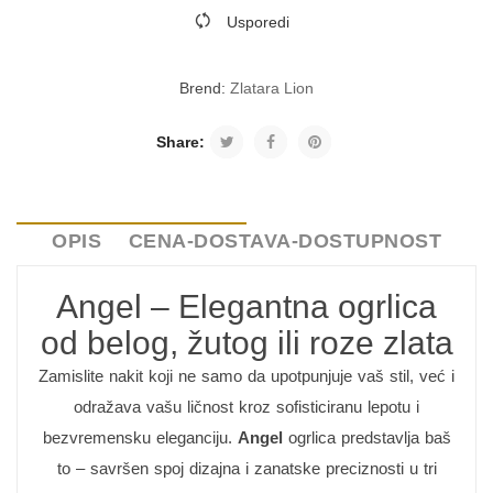
Usporedi
Brend:
Zlatara Lion
Share:
OPIS
CENA-DOSTAVA-DOSTUPNOST
Angel – Elegantna ogrlica
od belog, žutog ili roze zlata
Zamislite nakit koji ne samo da upotpunjuje vaš stil, već i
odražava vašu ličnost kroz sofisticiranu lepotu i
bezvremensku eleganciju.
Angel
ogrlica predstavlja baš
to – savršen spoj dizajna i zanatske preciznosti u tri