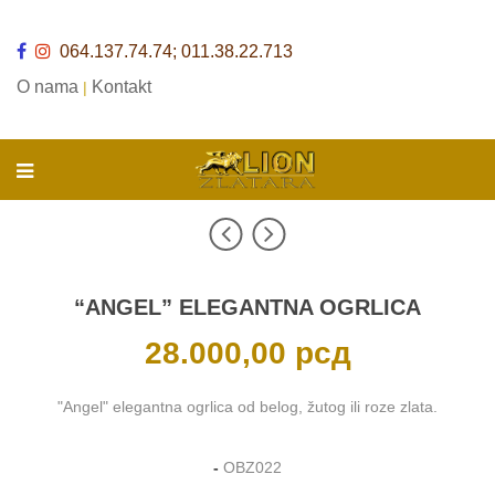
064.137.74.74; 011.38.22.713
O nama
Kontakt
|
“ANGEL” ELEGANTNA OGRLICA
28.000,00
рсд
"Angel" elegantna ogrlica od belog, žutog ili roze zlata.
-
OBZ022