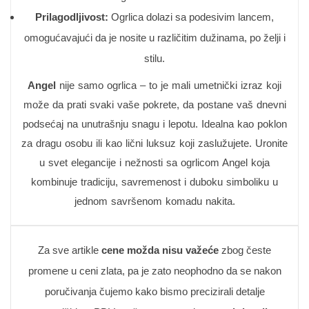
Prilagodljivost:
Ogrlica dolazi sa podesivim lancem,
omogućavajući da je nosite u različitim dužinama, po želji i
stilu.
Angel
nije samo ogrlica – to je mali umetnički izraz koji
može da prati svaki vaše pokrete, da postane vaš dnevni
podsećaj na unutrašnju snagu i lepotu. Idealna kao poklon
za dragu osobu ili kao lični luksuz koji zaslužujete. Uronite
u svet elegancije i nežnosti sa ogrlicom Angel koja
kombinuje tradiciju, savremenost i duboku simboliku u
jednom savršenom komadu nakita.
Za sve artikle
cene možda nisu važeće
zbog česte
promene u ceni zlata, pa je zato neophodno da se nakon
poručivanja čujemo kako bismo precizirali detalje