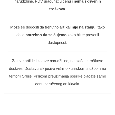
narudžbine. PDV uračunat u cenu i
nema skrivenih
troškova
.
Može se dogoditi da trenutno
artikal nije na stanju
, tako
da je
potrebno da se čujemo
kako biste proverili
dostupnost.
Za sve artikle i za sve narudžbine, ne plaćate troškove
dostave. Dostavu isključivo vršimo kurirskom službom na
teritoriji Srbije. Prilikom preuzimanja pošiljke plaćate samo
cenu naručenog artikla/ala.