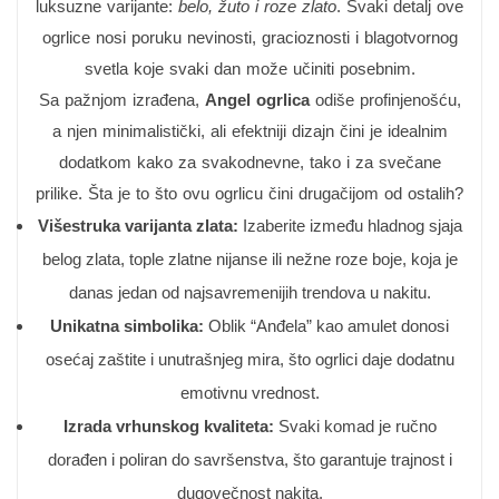
luksuzne varijante:
belo, žuto i roze zlato
. Svaki detalj ove
ogrlice nosi poruku nevinosti, gracioznosti i blagotvornog
svetla koje svaki dan može učiniti posebnim.
Sa pažnjom izrađena,
Angel ogrlica
odiše profinjenošću,
a njen minimalistički, ali efektniji dizajn čini je idealnim
dodatkom kako za svakodnevne, tako i za svečane
prilike. Šta je to što ovu ogrlicu čini drugačijom od ostalih?
Višestruka varijanta zlata:
Izaberite između hladnog sjaja
belog zlata, tople zlatne nijanse ili nežne roze boje, koja je
danas jedan od najsavremenijih trendova u nakitu.
Unikatna simbolika:
Oblik “Anđela” kao amulet donosi
osećaj zaštite i unutrašnjeg mira, što ogrlici daje dodatnu
emotivnu vrednost.
Izrada vrhunskog kvaliteta:
Svaki komad je ručno
dorađen i poliran do savršenstva, što garantuje trajnost i
dugovečnost nakita.