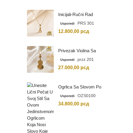
Inicijali-Ručni Rad
PRS 301
Usporedi
12.800,00
рсд
Privezak Violina Sa
Graviranim Inicijalima
przz 201
Usporedi
27.000,00
рсд
Ogrlica Sa Slovom Po
Vašem Izboru
OZS0100
Usporedi
34.800,00
рсд