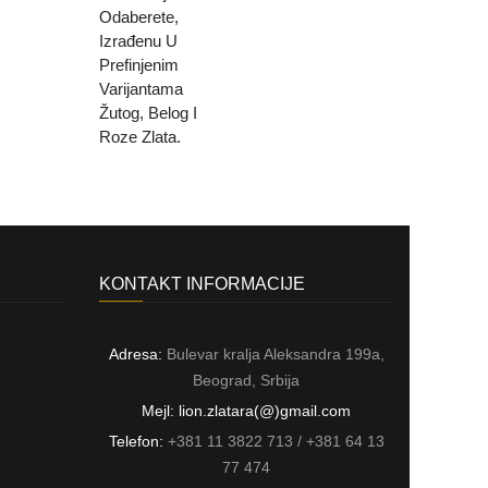
KONTAKT INFORMACIJE
Adresa:
Bulevar kralja Aleksandra 199a,
Beograd, Srbija
Mejl: lion.zlatara(@)gmail.com
Telefon:
+381 11 3822 713 / +381 64 13
77 474