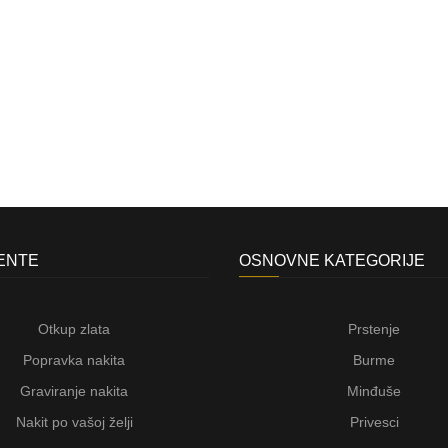
JENTE
OSNOVNE KATEGORIJE
Otkup zlata
Prstenje
Popravka nakita
Burme
Graviranje nakita
Minđuše
Nakit po vašoj želji
Privesci