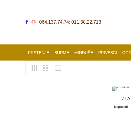
064.137.74.74; 011.38.22.713
PRSTENJE
BURME
MINĐUŠE
PRIVESCI
OGR
ZLA
Usporedi