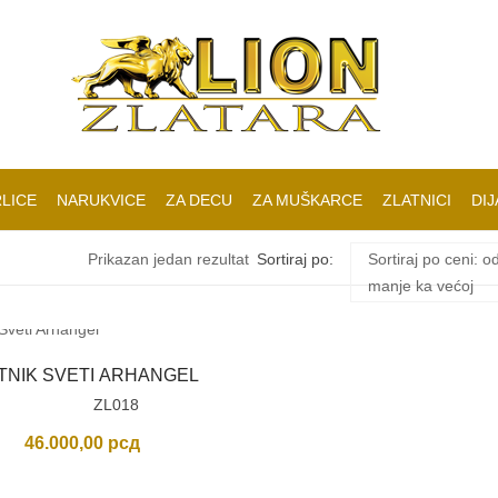
LICE
NARUKVICE
ZA DECU
ZA MUŠKARCE
ZLATNICI
DIJ
Prikazan jedan rezultat
Sortiraj po:
Sortiraj po ceni: o
manje ka većoj
TNIK SVETI ARHANGEL
ZL018
46.000,00
рсд