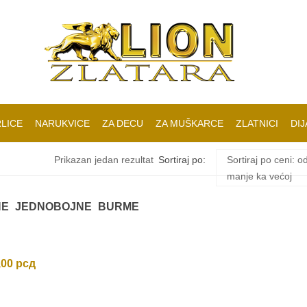
LICE
NARUKVICE
ZA DECU
ZA MUŠKARCE
ZLATNICI
DIJ
Prikazan jedan rezultat
Sortiraj po:
Sortiraj po ceni: o
manje ka većoj
NE JEDNOBOJNE BURME
,00
рсд