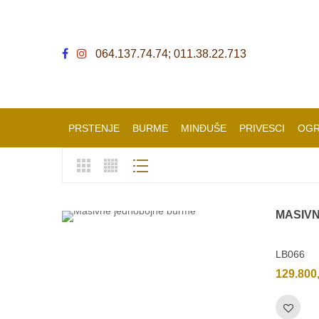
064.137.74.74; 011.38.22.713
PRSTENJE
BURME
MINĐUŠE
PRIVESCI
OGR
MASIV
LB066
129.800