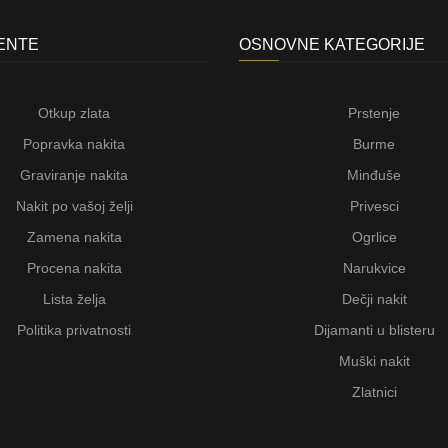
JENTE
OSNOVNE KATEGORIJE
Otkup zlata
Prstenje
Popravka nakita
Burme
Graviranje nakita
Minđuše
Nakit po vašoj želji
Privesci
Zamena nakita
Ogrlice
Procena nakita
Narukvice
Lista želja
Dečji nakit
Politika privatnosti
Dijamanti u blisteru
Muški nakit
Zlatnici