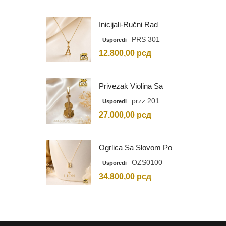
Inicijali-Ručni Rad
PRS 301
Usporedi
12.800,00
рсд
Privezak Violina Sa
Graviranim Inicijalima
przz 201
Usporedi
27.000,00
рсд
Ogrlica Sa Slovom Po
Vašem Izboru
OZS0100
Usporedi
34.800,00
рсд