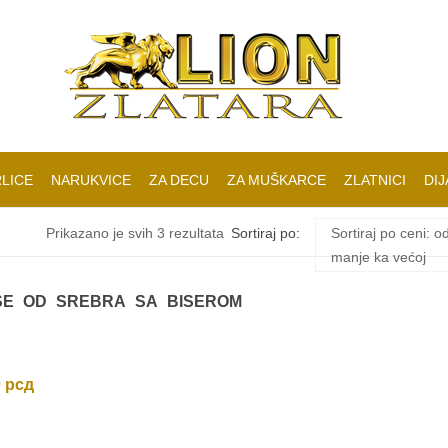
LICE
NARUKVICE
ZA DECU
ZA MUŠKARCE
ZLATNICI
DIJ
Sortirano
Prikazano je svih 3 rezultata
Sortiraj po:
Sortiraj po ceni: o
manje ka većoj
po
ŠE OD SREBRA SA BISEROM
ceni:
od
0
рсд
niže