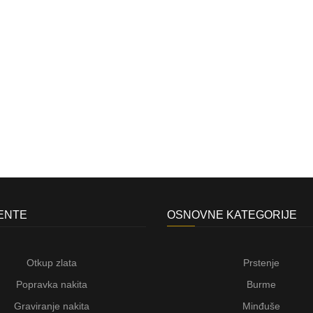
JENTE
OSNOVNE KATEGORIJE
Otkup zlata
Prstenje
Popravka nakita
Burme
Graviranje nakita
Minđuše