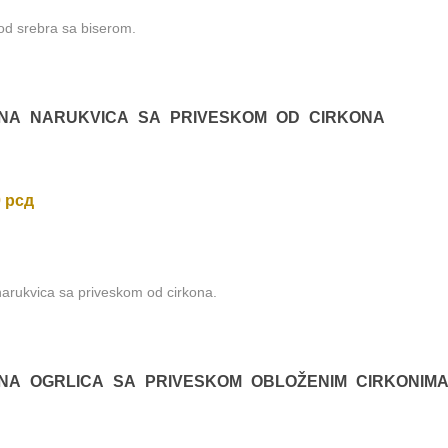
od srebra sa biserom.
ka
višoj
NA NARUKVICA SA PRIVESKOM OD CIRKONA
0
рсд
arukvica sa priveskom od cirkona.
NA OGRLICA SA PRIVESKOM OBLOŽENIM CIRKONIM