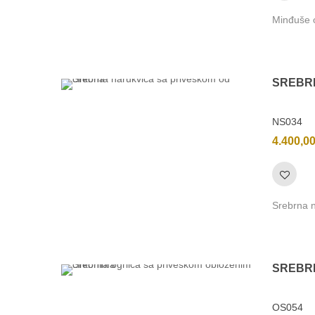
Minđuše 
SREBR
NS034
4.400,0
Srebrna n
SREBR
OS054