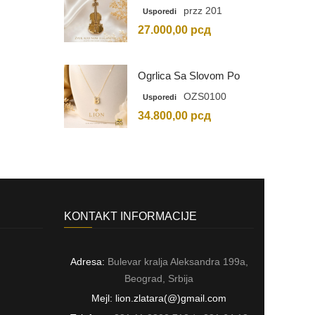
Graviranim Inicijalima
przz 201
Usporedi
27.000,00
рсд
Ogrlica Sa Slovom Po
Vašem Izboru
OZS0100
Usporedi
34.800,00
рсд
KONTAKT INFORMACIJE
Adresa:
Bulevar kralja Aleksandra 199a,
Beograd, Srbija
Mejl: lion.zlatara(@)gmail.com