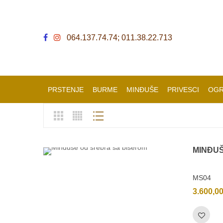
064.137.74.74; 011.38.22.713
PRSTENJE
BURME
MINĐUŠE
PRIVESCI
OGR
MINĐU
MS04
3.600,0