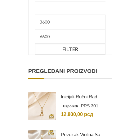
Minimalna
cena
Maksimalna
cena
FILTER
PREGLEDANI PROIZVODI
Inicijali-Ručni Rad
PRS 301
Usporedi
12.800,00
рсд
Privezak Violina Sa