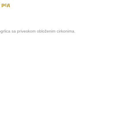
0
рсд
grlica sa priveskom obloženim cirkonima.