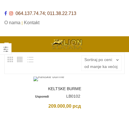
064.137.74.74; 011.38.22.713
O nama
Kontakt
|
Sortiraj po ceni:
od manje ka većoj
KELTSKE BURME
LB0102
Usporedi
209.000,00
рсд