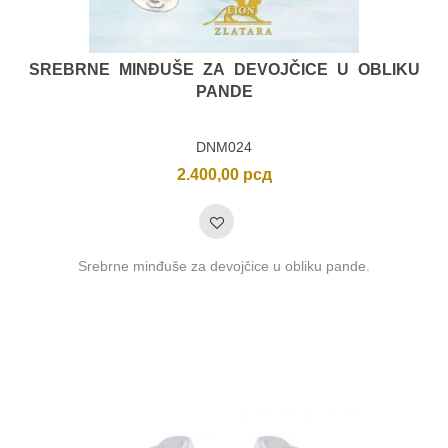
SREBRNE MINĐUŠE ZA DEVOJČICE U OBLIKU
PANDE
DNM024
2.400,00
рсд
Srebrne minđuše za devojčice u obliku pande.
nimalna
ksimalna
na
na