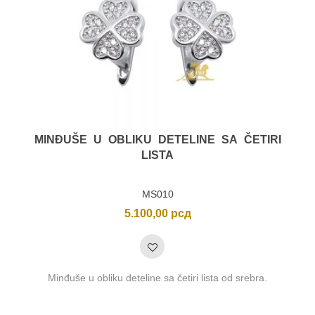
MINĐUŠE U OBLIKU DETELINE SA ČETIRI
LISTA
MS010
5.100,00
рсд
Minđuše u obliku deteline sa četiri lista od srebra.