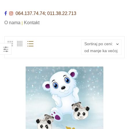
064.137.74.74; 011.38.22.713
O nama
Kontakt
|
Sortiraj po ceni:
od manje ka većoj