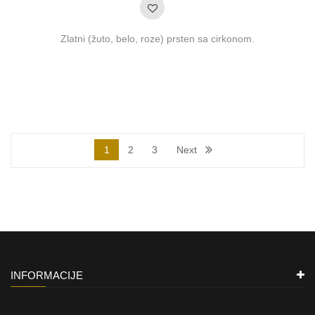
Zlatni (žuto, belo, roze) prsten sa cirkonom.
1
2
3
Next
INFORMACIJE