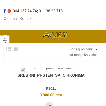
064.137.74.74; 011.38.22.713
O nama
Kontakt
|
Sortiraj po ceni:
od manje ka većoj
SREBRNI PRSTEN SA CIRKONIMA
PS021
3.900,00
рсд