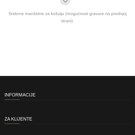
Srebrne manžetne za košulju (mogućnost gravure na prednjoj
strani).
INFORMACIJE
ZA KLIJENTE