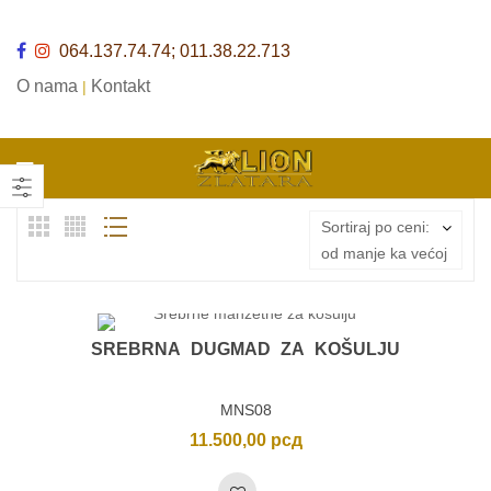
064.137.74.74; 011.38.22.713
O nama
Kontakt
|
Sortiraj po ceni:
od manje ka većoj
SREBRNA DUGMAD ZA KOŠULJU
MNS08
11.500,00
рсд