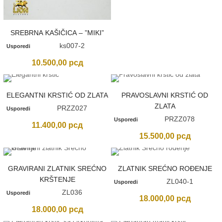
SREBRNA KAŠIČICA – ”MIKI”
ks007-2
Usporedi
10.500,00
рсд
ELEGANTNI KRSTIĆ OD ZLATA
PRAVOSLAVNI KRSTIĆ OD
ZLATA
PRZZ027
Usporedi
PRZZ078
Usporedi
11.400,00
рсд
15.500,00
рсд
GRAVIRANI ZLATNIK SREĆNO
ZLATNIK SREĆNO ROĐENJE
KRŠTENJE
ZL040-1
Usporedi
ZL036
Usporedi
18.000,00
рсд
18.000,00
рсд