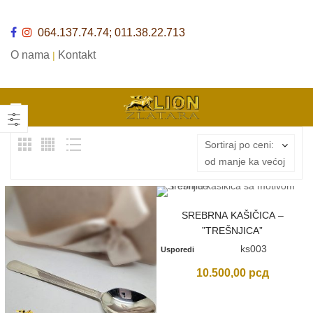
064.137.74.74; 011.38.22.713
O nama
Kontakt
|
Sortiraj po ceni:
od manje ka većoj
SREBRNA KAŠIČICA –
”TREŠNJICA”
ks003
Usporedi
10.500,00
рсд