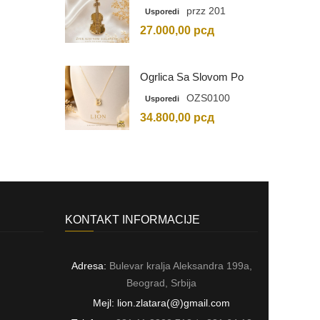
Graviranim Inicijalima
przz 201
Usporedi
27.000,00
рсд
Ogrlica Sa Slovom Po
Vašem Izboru
OZS0100
Usporedi
34.800,00
рсд
KONTAKT INFORMACIJE
Adresa:
Bulevar kralja Aleksandra 199a,
Beograd, Srbija
Mejl: lion.zlatara(@)gmail.com