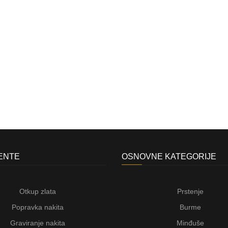
JENTE
OSNOVNE KATEGORIJE
Otkup zlata
Prstenje
Popravka nakita
Burme
Graviranje nakita
Minđuše