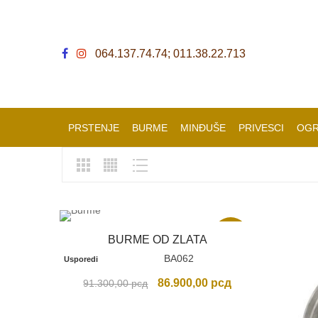
064.137.74.74; 011.38.22.713
PRSTENJE
BURME
MINĐUŠE
PRIVESCI
OGR
Akcija
BURME OD ZLATA
BA062
Usporedi
Originalna
Trenutna
86.900,00
рсд
91.300,00
рсд
cena
cena
je
je: