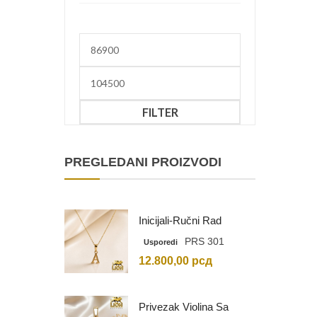
Minimalna
cena
Maksimalna
cena
FILTER
PREGLEDANI PROIZVODI
Inicijali-Ručni Rad
PRS 301
Usporedi
12.800,00
рсд
Privezak Violina Sa