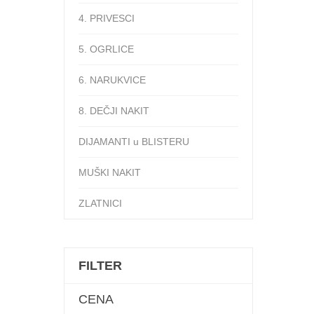
96.800,00 рсд.
4. PRIVESCI
0 рсд.
5. OGRLICE
6. NARUKVICE
8. DEČJI NAKIT
DIJAMANTI u BLISTERU
MUŠKI NAKIT
ZLATNICI
FILTER
CENA