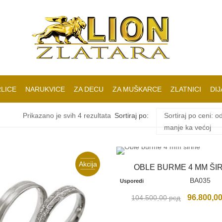
LICE
NARUKVICE
ZA DECU
ZA MUŠKARCE
ZLATNICI
DIJ
Sortirano
Prikazano je svih 4 rezultata
Sortiraj po:
Sortiraj po ceni: o
manje ka većoj
po
Akcija
ceni:
OBLE BURME 4 MM ŠI
BA035
Usporedi
od
Originaln
96.800,0
104.500,00
рсд
cena
niže
je