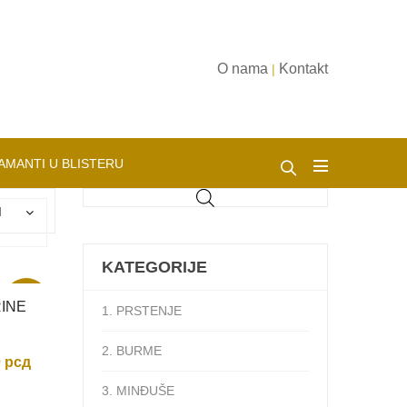
O nama
Kontakt
|
AMANTI U BLISTERU
d
KATEGORIJE
Akcija
RINE
1. PRSTENJE
2. BURME
a
Trenutna
0
рсд
cena
3. MINĐUŠE
je: