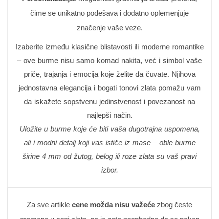
čime se unikatno podešava i dodatno oplemenjuje
značenje vaše veze.
Izaberite između klasične blistavosti ili moderne romantike
– ove burme nisu samo komad nakita, već i simbol vaše
priče, trajanja i emocija koje želite da čuvate. Njihova
jednostavna elegancija i bogati tonovi zlata pomažu vam
da iskažete sopstvenu jedinstvenost i povezanost na
najlepši način.
Uložite u burme koje će biti vaša dugotrajna uspomena,
ali i modni detalj koji vas ističe iz mase – oble burme
širine 4 mm od žutog, belog ili roze zlata su vaš pravi
izbor.
Za sve artikle
cene možda nisu važeće
zbog česte