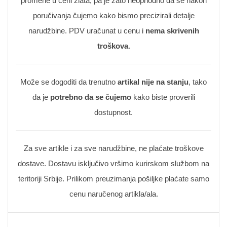
promene u ceni zlata, pa je zato neophodno da se nakon
poručivanja čujemo kako bismo precizirali detalje
narudžbine. PDV uračunat u cenu i
nema skrivenih
troškova
.
Može se dogoditi da trenutno
artikal nije na stanju
, tako
da je
potrebno da se čujemo
kako biste proverili
dostupnost.
Za sve artikle i za sve narudžbine, ne plaćate troškove
dostave. Dostavu isključivo vršimo kurirskom službom na
teritoriji Srbije. Prilikom preuzimanja pošiljke plaćate samo
cenu naručenog artikla/ala.