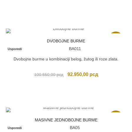
Akcija
DVOBOJNE BURME
BA011
Usporedi
Dvobojne burme u kombinaciji belog, žutog ili roze zlata.
Originalna
Trenutna
92.950,00
рсд
100.650,00
рсд
cena
cena
je
je:
bila:
92.950,00 рсд.
100.650,00 рсд.
Akcija
MASIVNE JEDNOBOJNE BURME
BA05
Usporedi