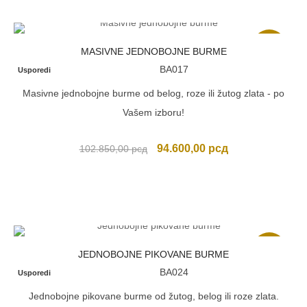
107.800,00 рсд.
Akcija
MASIVNE JEDNOBOJNE BURME
BA017
Usporedi
Masivne jednobojne burme od belog, roze ili žutog zlata - po
Vašem izboru!
Originalna
Trenutna
94.600,00
рсд
102.850,00
рсд
cena
cena
je
je:
bila:
94.600,00 рсд.
102.850,00 рсд.
Akcija
JEDNOBOJNE PIKOVANE BURME
BA024
Usporedi
Jednobojne pikovane burme od žutog, belog ili roze zlata.