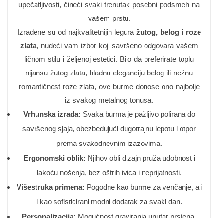
upečatljivosti, čineći svaki trenutak posebni podsmeh na
vašem prstu.
Izrađene su od najkvalitetnijih legura
žutog, belog i roze
zlata
, nudeći vam izbor koji savršeno odgovara vašem
ličnom stilu i željenoj estetici. Bilo da preferirate toplu
nijansu žutog zlata, hladnu eleganciju belog ili nežnu
romantičnost roze zlata, ove burme donose ono najbolje
iz svakog metalnog tonusa.
Vrhunska izrada:
Svaka burma je pažljivo polirana do
savršenog sjaja, obezbeđujući dugotrajnu lepotu i otpor
prema svakodnevnim izazovima.
Ergonomski oblik:
Njihov obli dizajn pruža udobnost i
lakoću nošenja, bez oštrih ivica i neprijatnosti.
Višestruka primena:
Pogodne kao burme za venčanje, ali
i kao sofisticirani modni dodatak za svaki dan.
Personalizacija:
Mogućnost graviranja unutar prstena,