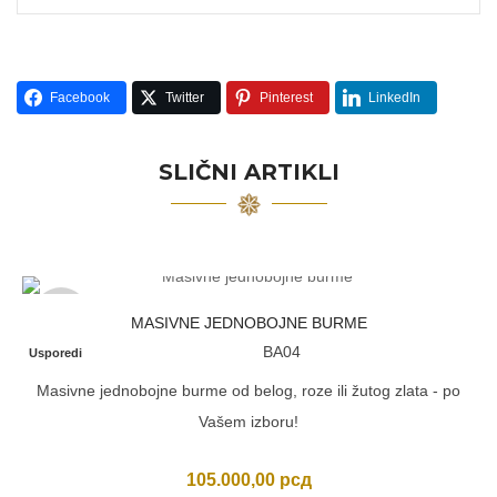
Facebook
Twitter
Pinterest
LinkedIn
SLIČNI ARTIKLI
Prodato
MASIVNE JEDNOBOJNE BURME
BA04
Usporedi
Masivne jednobojne burme od belog, roze ili žutog zlata - po
Vašem izboru!
105.000,00
рсд