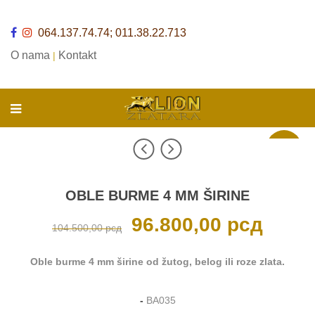
064.137.74.74; 011.38.22.713
O nama
Kontakt
|
Akcija
OBLE BURME 4 MM ŠIRINE
Originalna
96.800,00
рсд
Trenutna
104.500,00
рсд
cena
cena
je
je:
bila:
96.800,00 р
104.500,00 рсд.
Oble burme 4 mm širine od žutog, belog ili roze zlata.
-
BA035