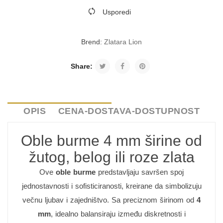
Usporedi
Brend:
Zlatara Lion
Share:
OPIS
CENA-DOSTAVA-DOSTUPNOST
Oble burme 4 mm širine od
žutog, belog ili roze zlata
Ove
oble burme
predstavljaju savršen spoj
jednostavnosti i sofisticiranosti, kreirane da simbolizuju
večnu ljubav i zajedništvo. Sa preciznom širinom od
4
mm
, idealno balansiraju između diskretnosti i