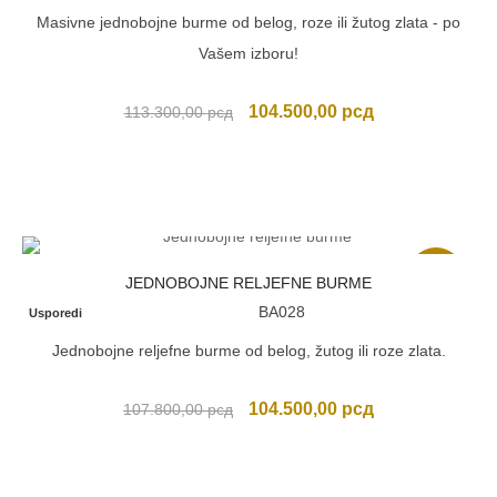
Masivne jednobojne burme od belog, roze ili žutog zlata - po
Vašem izboru!
Originalna
Trenutna
104.500,00
рсд
113.300,00
рсд
cena
cena
je
je:
bila:
104.500,00 рсд
113.300,00 рсд.
Akcija
JEDNOBOJNE RELJEFNE BURME
BA028
Usporedi
Jednobojne reljefne burme od belog, žutog ili roze zlata.
Originalna
Trenutna
104.500,00
рсд
107.800,00
рсд
cena
cena
je
je:
bila:
104.500,00 рсд