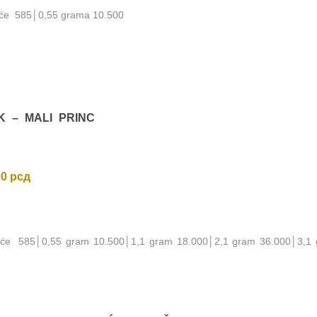
noće 585│0,55 grama 10.500
ka
višoj
ZLATNIK – MALI PRINC
00
рсд
noće 585│0,55 gram 10.500│1,1 gram 18.000│2,1 gram 36.000│3,1