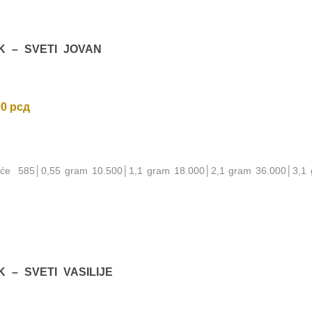
K – SVETI JOVAN
00
рсд
noće 585│0,55 gram 10.500│1,1 gram 18.000│2,1 gram 36.000│3,1
K – SVETI VASILIJE