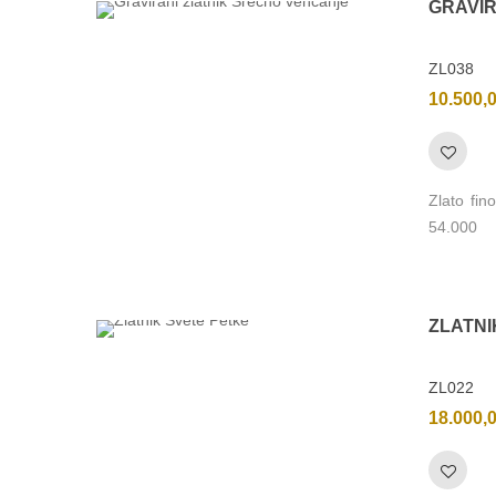
GRAVI
ZL038
10.500,
Zlato fi
54.000
ZLATN
ZL022
18.000,