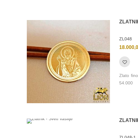
ZLATNI
ZL048
18.000,
Zlato fi
54.000
ZLATNI
ZL048-1