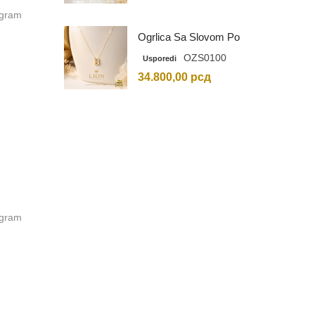
 gram
Ogrlica Sa Slovom Po
Vašem Izboru
OZS0100
Usporedi
34.800,00
рсд
 gram