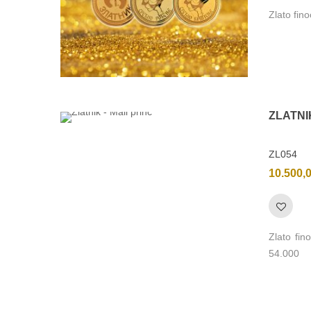
Zlato fi
ZL054
10.500,
Zlato fi
54.000