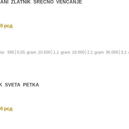
RANI ZLATNIK SREĆNO VENČANJE
00
рсд
noće 585│0,55 gram 10.500│1,1 gram 18.000│2,1 gram 36.000│3,1
IK SVETA PETKA
00
рсд