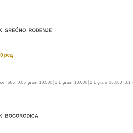
IK SREĆNO ROĐENJE
00
рсд
noće 585│0,55 gram 10.500│1,1 gram 18.000│2,1 gram 36.000│3,1
IK BOGORODICA