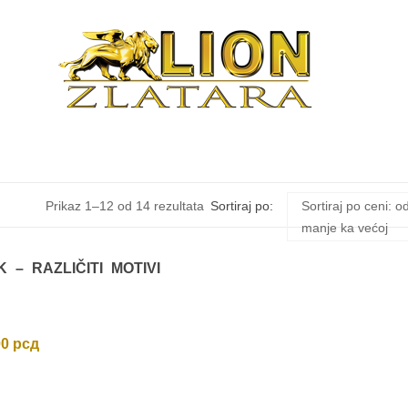
Sortirano
Prikaz 1–12 od 14 rezultata
Sortiraj po:
Sortiraj po ceni: o
manje ka većoj
po
K – RAZLIČITI MOTIVI
ceni:
od
00
рсд
niže