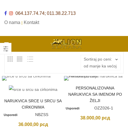
064.137.74.74; 011.38.22.713
O nama
Kontakt
|
Sortiraj po ceni:
od manje ka većoj
PERSONALIZOVANA
NARUKVICA SA IMENOM PO
ŽELJI
NARUKVICA SRCE U SRCU SA
CIRKONIMA
OZZ026-1
Usporedi
NBZSS
Usporedi
38.000,00
рсд
36.000,00
рсд