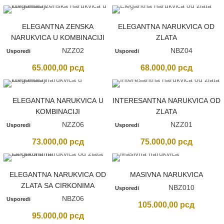
ELEGANTNA ZENSKA
ELEGANTNA NARUKVICA OD
NARUKVICA U KOMBINACIJI
ZLATA
NZZ02
NBZ04
Usporedi
Usporedi
65.000,00
рсд
68.000,00
рсд
ELEGANTNA NARUKVICA U
INTERESANTNA NARUKVICA OD
KOMBINACIJI
ZLATA
NZZ06
NZZ01
Usporedi
Usporedi
73.000,00
рсд
75.000,00
рсд
nimalna
ksimalna
na
na
ELEGANTNA NARUKVICA OD
MASIVNA NARUKVICA
ZLATA SA CIRKONIMA
NBZ010
Usporedi
NBZ06
Usporedi
105.000,00
рсд
95.000,00
рсд