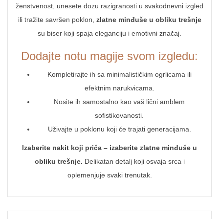
ženstvenost, unesete dozu razigranosti u svakodnevni izgled
ili tražite savršen poklon,
zlatne minđuše u obliku trešnje
su biser koji spaja eleganciju i emotivni značaj.
Dodajte notu magije svom izgledu:
Kompletirajte ih sa minimalističkim ogrlicama ili
efektnim narukvicama.
Nosite ih samostalno kao vaš lični amblem
sofistikovanosti.
Uživajte u poklonu koji će trajati generacijama.
Izaberite nakit koji priča – izaberite zlatne minđuše u
obliku trešnje.
Delikatan detalj koji osvaja srca i
oplemenjuje svaki trenutak.