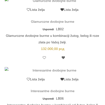
Lista želja
Lista želja
Glamurozne dvobojne burme
LB02
Usporedi
Glamurozne dvobojne burme u kombinaciji žutog, belog ili roze
zlata po Vašoj želji.
132.000,00
рсд
Lista želja
Lista želja
Interesantne dvobojne burme
LB06
Usporedi