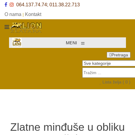
064.137.74.74; 011.38.22.713
O nama
Kontakt
|
≡
MENI
Pretraga
Lista želja (
0
)
Zlatne minđuše u obliku