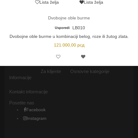
Lista želja
Lista želja
Dvobojne oble burme
LB010
Usporedi
Dvobojne oble burme u kombinaciji belog, roze ili žutog zlata.
121.000,00
рсд
Za klijente
Osnovne kategorije
Informacije
Kontakt informacije
Posetite nas
Facebook
Instagram