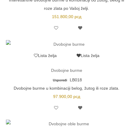
Interesantne dvobojne burme u kombinaciji od žutog, belog ili
roze zlata po Vašoj želji.
151.800,00
рсд
Lista želja
Lista želja
Dvobojne burme
LB018
Usporedi
Dvobojne burme u kombinaciji belog, žutog ili roze zlata.
97.900,00
рсд