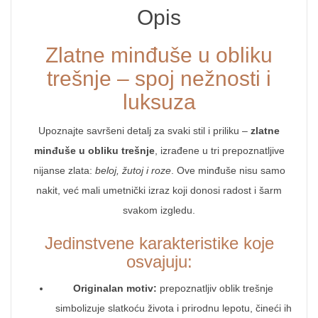
Opis
Zlatne minđuše u obliku
trešnje – spoj nežnosti i
luksuza
Upoznajte savršeni detalj za svaki stil i priliku –
zlatne
minđuše u obliku trešnje
, izrađene u tri prepoznatljive
nijanse zlata:
beloj, žutoj i roze
. Ove minđuše nisu samo
nakit, već mali umetnički izraz koji donosi radost i šarm
svakom izgledu.
Jedinstvene karakteristike koje
osvajuju:
Originalan motiv:
prepoznatljiv oblik trešnje
simbolizuje slatkoću života i prirodnu lepotu, čineći ih