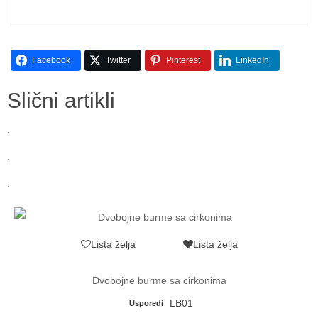
Facebook
Twitter
Pinterest
LinkedIn
Slični artikli
.
.
.
Lista želja
Lista želja
Dvobojne burme sa cirkonima
LB01
Usporedi