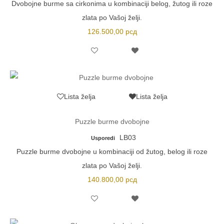
Dvobojne burme sa cirkonima u kombinaciji belog, žutog ili roze
zlata po Vašoj želji.
126.500,00
рсд
Lista želja
Lista želja
Puzzle burme dvobojne
LB03
Usporedi
Puzzle burme dvobojne u kombinaciji od žutog, belog ili roze
zlata po Vašoj želji.
140.800,00
рсд