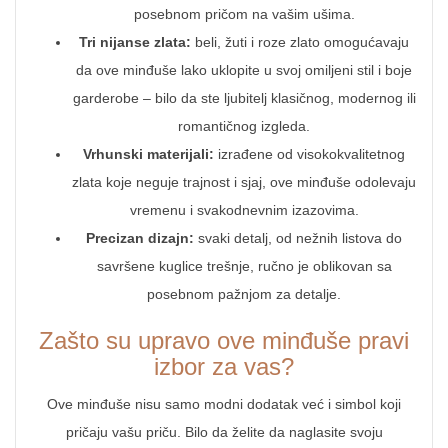
posebnom pričom na vašim ušima.
Tri nijanse zlata:
beli, žuti i roze zlato omogućavaju
da ove minđuše lako uklopite u svoj omiljeni stil i boje
garderobe – bilo da ste ljubitelj klasičnog, modernog ili
romantičnog izgleda.
Vrhunski materijali:
izrađene od visokokvalitetnog
zlata koje neguje trajnost i sjaj, ove minđuše odolevaju
vremenu i svakodnevnim izazovima.
Precizan dizajn:
svaki detalj, od nežnih listova do
savršene kuglice trešnje, ručno je oblikovan sa
posebnom pažnjom za detalje.
Zašto su upravo ove minđuše pravi
izbor za vas?
Ove minđuše nisu samo modni dodatak već i simbol koji
pričaju vašu priču. Bilo da želite da naglasite svoju