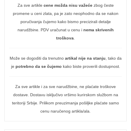
Za sve artikle
cene možda nisu važeće
zbog česte
promene u ceni zlata, pa je zato neophodno da se nakon
poručivanja čujemo kako bismo precizirali detalje
narudžbine. PDV uračunat u cenu i
nema skrivenih
troškova
.
Može se dogoditi da trenutno
artikal nije na stanju
, tako da
je
potrebno da se čujemo
kako biste proverili dostupnost.
Za sve artikle i za sve narudžbine, ne plaćate troškove
dostave. Dostavu isključivo vršimo kurirskom službom na
teritoriji Srbije. Prilikom preuzimanja pošiljke plaćate samo
cenu naručenog artikla/ala.