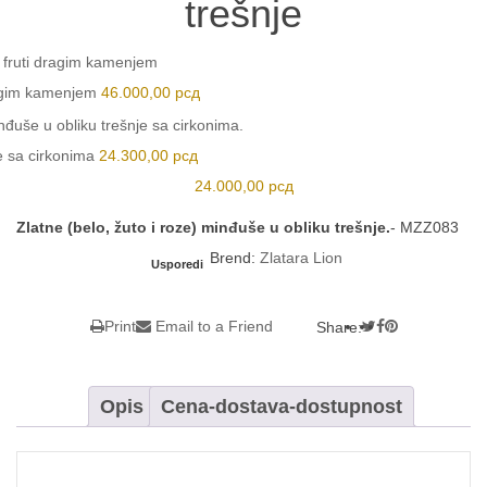
trešnje
ragim kamenjem
46.000,00
рсд
e sa cirkonima
24.300,00
рсд
24.000,00
рсд
Zlatne (belo, žuto i roze) minđuše u obliku trešnje.
-
MZZ083
Brend:
Zlatara Lion
Usporedi
Print
Email to a Friend
Share:
Opis
Cena-dostava-dostupnost