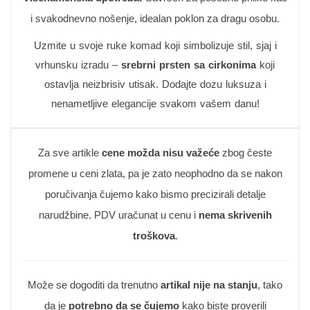
i svakodnevno nošenje, idealan poklon za dragu osobu.
Uzmite u svoje ruke komad koji simbolizuje stil, sjaj i
vrhunsku izradu –
srebrni prsten sa cirkonima
koji
ostavlja neizbrisiv utisak. Dodajte dozu luksuza i
nenametljive elegancije svakom vašem danu!
Za sve artikle
cene možda nisu važeće
zbog česte
promene u ceni zlata, pa je zato neophodno da se nakon
poručivanja čujemo kako bismo precizirali detalje
narudžbine. PDV uračunat u cenu i
nema skrivenih
troškova
.
Može se dogoditi da trenutno
artikal nije na stanju
, tako
da je
potrebno da se čujemo
kako biste proverili