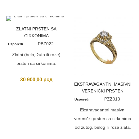
ZLATNI PRSTEN SA
CIRKONIMA
PBZ022
Usporedi
Zlatni (belo, žuto ili roze)
prsten sa cirkonima.
30.900,00
рсд
EKSTRAVAGANTNI MASIVNI
VERENIČKI PRSTEN
PZZ013
Usporedi
Ekstravagantni masivni
verenički prsten sa cirkonima
od žutog, belog ili roze zlata.