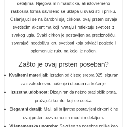
detaljima. Njegova minimalistička, ali istovremeno
raskošna forma savršeno se uklapa u svaki stil i priliku.
Oslanjajući se na čarobni sjaj cirkona, ovaj prsten osvaja
svetlećim akcentima koji hvataju i reflektuju svetlost iz
svakog ugla. Svaki cirkon je postavljen sa preciznošću,
stvarajući neodoljivu igru svetlosti koja privlači poglede i
oplemenjuje ruku na kojoj je nošen.
Zašto je ovaj prsten poseban?
Kvalitetni materijali:
Izrađen od čistog srebra 925, siguran
za svakodnevno nošenje i otporan na trošenje.
Izuzetna udobnost:
Dizajniran da nežno prati oblik prsta,
pružajući komfor koji se oseća.
Elegantni detalji:
Mali, ali briljantno postavljeni cirkoni čine
ovaj prsten bezvremenim modnim detaljem.
Višenamenska upotreba:
Savršen za posebne prilike kao