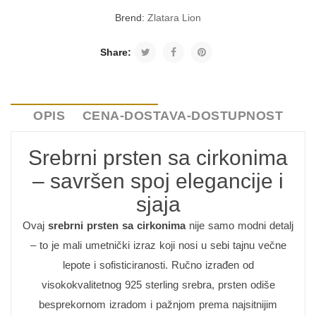
Brend:
Zlatara Lion
Share:
OPIS
CENA-DOSTAVA-DOSTUPNOST
Srebrni prsten sa cirkonima
– savršen spoj elegancije i
sjaja
Ovaj
srebrni prsten sa cirkonima
nije samo modni detalj
– to je mali umetnički izraz koji nosi u sebi tajnu večne
lepote i sofisticiranosti. Ručno izrađen od
visokokvalitetnog 925 sterling srebra, prsten odiše
besprekornom izradom i pažnjom prema najsitnijim