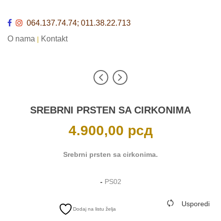
064.137.74.74; 011.38.22.713
O nama
Kontakt
|
SREBRNI PRSTEN SA CIRKONIMA
4.900,00
рсд
Srebrni prsten sa cirkonima.
-
PS02
Usporedi
Dodaj na listu želja