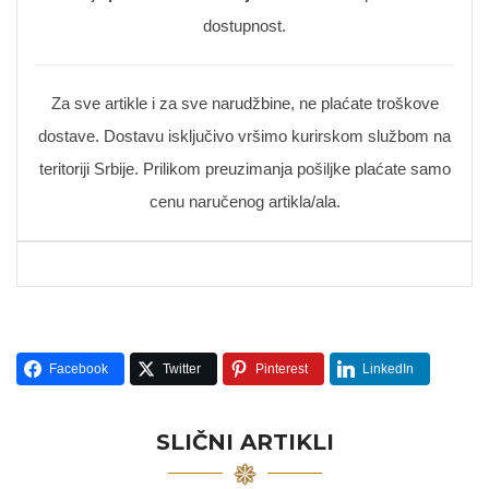
dostupnost.
Za sve artikle i za sve narudžbine, ne plaćate troškove
dostave. Dostavu isključivo vršimo kurirskom službom na
teritoriji Srbije. Prilikom preuzimanja pošiljke plaćate samo
cenu naručenog artikla/ala.
Facebook
Twitter
Pinterest
LinkedIn
SLIČNI ARTIKLI