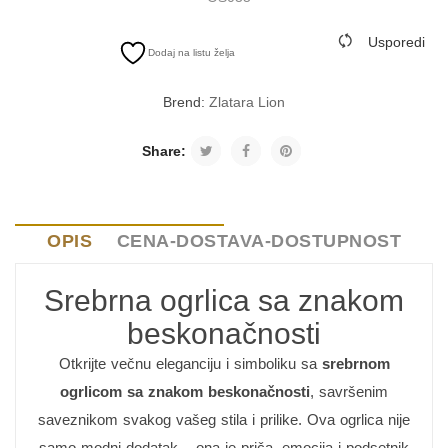
Usporedi
Dodaj na listu želja
Brend:
Zlatara Lion
Share:
OPIS
CENA-DOSTAVA-DOSTUPNOST
Srebrna ogrlica sa znakom
beskonačnosti
Otkrijte večnu eleganciju i simboliku sa
srebrnom
ogrlicom sa znakom beskonačnosti
, savršenim
saveznikom svakog vašeg stila i prilike. Ova ogrlica nije
samo modni dodatak – ona je priča, emocija i podsetnik