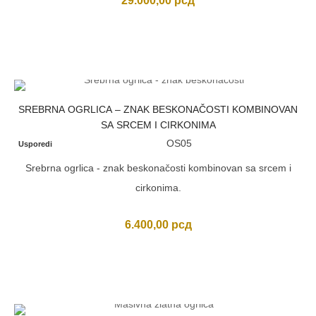
29.000,00
рсд
SREBRNA OGRLICA – ZNAK BESKONAČOSTI KOMBINOVAN
SA SRCEM I CIRKONIMA
OS05
Usporedi
Srebrna ogrlica - znak beskonačosti kombinovan sa srcem i
cirkonima.
6.400,00
рсд