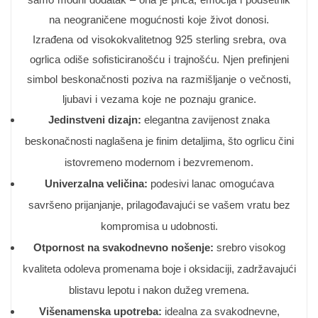
na neograničene mogućnosti koje život donosi.
Izrađena od visokokvalitetnog 925 sterling srebra, ova
ogrlica odiše sofisticiranošću i trajnošću. Njen prefinjeni
simbol beskonačnosti poziva na razmišljanje o večnosti,
ljubavi i vezama koje ne poznaju granice.
Jedinstveni dizajn:
elegantna zavijenost znaka
beskonačnosti naglašena je finim detaljima, što ogrlicu čini
istovremeno modernom i bezvremenom.
Univerzalna veličina:
podesivi lanac omogućava
savršeno prijanjanje, prilagođavajući se vašem vratu bez
kompromisa u udobnosti.
Otpornost na svakodnevno nošenje:
srebro visokog
kvaliteta odoleva promenama boje i oksidaciji, zadržavajući
blistavu lepotu i nakon dužeg vremena.
Višenamenska upotreba:
idealna za svakodnevne,